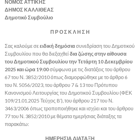
ΝΟΜΟΣ ΑΤΤΙΚΗΣ
ΔΗΜΟΣ ΚΑΛΛΙΘΕΑΣ
Δημοτικό Συμβούλιο
Π Ρ Ο Σ Κ Λ Η Σ Η
Σας καλούμε σε
ειδική δημόσια
συνεδρίαση του Δημοτικού
Συμβουλίου που θα διεξαχθεί
δια ζώσης στην αίθουσα
του Δημοτικού Συμβουλίου την Τετάρτη 10 Δεκεμβρίου
2025 και ώρα 19:00
σύμφωνα με τις διατάξεις του άρθρου
67 του Ν. 3852/2010 όπως διαμορφώθηκε με το άρθρο 6
του Ν. 5056/2023, του άρθρου 7 & 13 του Πρότυπου
Κανονισμού Λειτουργίας του Δημοτικού Συμβουλίου (ΦΕΚ
109/21.01.2025 Τεύχος B’), του άρθρου 217 του Ν.
3463/2006 όπως τροποποιήθηκε και ισχύει και του άρθρου
77 του Ν. 3852/2010 με θέματα ημερήσιας διάταξης τα
παρακάτω:
ΗΜΕΡΗΣΙΑ ΔΙΑΤΑΞΗ