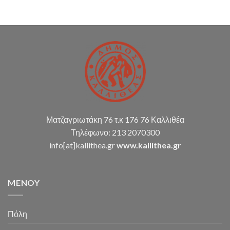
διπλογραφικής
μεθόδου,
σύνταξη
οικ.
καταστάσεων
κ.α.)
Ματζαγριωτάκη 76 τ.κ 176 76 Καλλιθέα
Τηλέφωνο: 213 2070300
info[at]kallithea.gr
www.kallithea.gr
MENOY
Πόλη