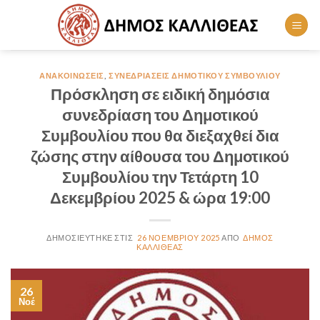
Skip
to
content
ΑΝΑΚΟΙΝΏΣΕΙΣ
,
ΣΥΝΕΔΡΙΆΣΕΙΣ ΔΗΜΟΤΙΚΟΎ ΣΥΜΒΟΥΛΊΟΥ
Πρόσκληση σε ειδική δημόσια
συνεδρίαση του Δημοτικού
Συμβουλίου που θα διεξαχθεί δια
ζώσης στην αίθουσα του Δημοτικού
Συμβουλίου την Τετάρτη 10
Δεκεμβρίου 2025 & ώρα 19:00
26 ΝΟΕΜΒΡΊΟΥ 2025
ΔΉΜΟΣ
ΚΑΛΛΙΘΈΑΣ
26
Νοέ