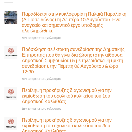
Παραδίδεται στην κυκλοφορία η Παλαιά Παραλιακή
(Λ. Ποσειδώνος) τη Δευτέρα 10 Αυγούστου-Ένα
αναγκαίο και σημαντικό έργο υποδομής
ολοκληρώθηκε
στο
Δεν επιτρέπεται σχολιασμός
Παραδίδεται
στην
Πρόσκληση σε έκτακτη συνεδρίαση της Δημοτικής
κυκλοφορία
Επιτροπής που θα γίνει δια ζώσης (στην αίθουσα
η
Δημοτικού Συμβουλίου) & με τηλεδιάσκεψη (μικτή
Παλαιά
συνεδρίαση), την Πέμπτη 06 Αυγούστου & ώρα
Παραλιακή
12:30
(Λ.
Ποσειδώνος)
στο
Δεν επιτρέπεται σχολιασμός
τη
Πρόσκληση
Δευτέρα
σε
Περίληψη προκήρυξης διαγωνισμού για την
10
έκτακτη
εκμίσθωση του σχολικού κυλικείου του 1ου
Αυγούστου-
συνεδρίαση
Δημοτικού Καλλιθέας
Ένα
της
αναγκαίο
στο
Δεν επιτρέπεται σχολιασμός
Δημοτικής
και
Περίληψη
Επιτροπής
σημαντικό
προκήρυξης
που
Περίληψη προκήρυξης διαγωνισμού για την
έργο
διαγωνισμού
θα
εκμίσθωση του σχολικού κυλικείου του 3ου
υποδομής
για
γίνει
Δημοτικού Καλλιθέας