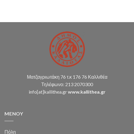
Δ.Κ.
(παρακολούθηση
διπλογραφικής
μεθόδου,
σύνταξη
οικ.
καταστάσεων
κ.α.)
Ματζαγριωτάκη 76 τ.κ 176 76 Καλλιθέα
Τηλέφωνο: 213 2070300
info[at]kallithea.gr
www.kallithea.gr
MENOY
Πόλη