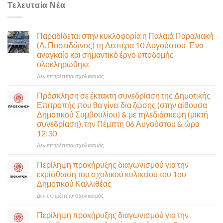
Τελευταία Νέα
Παραδίδεται στην κυκλοφορία η Παλαιά Παραλιακή
(Λ. Ποσειδώνος) τη Δευτέρα 10 Αυγούστου-Ένα
αναγκαίο και σημαντικό έργο υποδομής
ολοκληρώθηκε
στο
Δεν επιτρέπεται σχολιασμός
Παραδίδεται
στην
Πρόσκληση σε έκτακτη συνεδρίαση της Δημοτικής
κυκλοφορία
Επιτροπής που θα γίνει δια ζώσης (στην αίθουσα
η
Δημοτικού Συμβουλίου) & με τηλεδιάσκεψη (μικτή
Παλαιά
συνεδρίαση), την Πέμπτη 06 Αυγούστου & ώρα
Παραλιακή
12:30
(Λ.
Ποσειδώνος)
στο
Δεν επιτρέπεται σχολιασμός
τη
Πρόσκληση
Δευτέρα
σε
Περίληψη προκήρυξης διαγωνισμού για την
10
έκτακτη
εκμίσθωση του σχολικού κυλικείου του 1ου
Αυγούστου-
συνεδρίαση
Δημοτικού Καλλιθέας
Ένα
της
αναγκαίο
στο
Δεν επιτρέπεται σχολιασμός
Δημοτικής
και
Περίληψη
Επιτροπής
σημαντικό
προκήρυξης
που
Περίληψη προκήρυξης διαγωνισμού για την
έργο
διαγωνισμού
θα