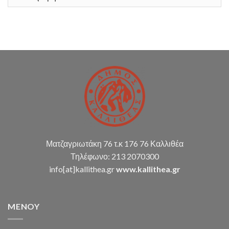
υποστήριξης
Δ.Κ.
(παρακολούθηση
διπλογραφικής
μεθόδου,
σύνταξη
οικ.
καταστάσεων
κ.α.)
Ματζαγριωτάκη 76 τ.κ 176 76 Καλλιθέα
Τηλέφωνο: 213 2070300
info[at]kallithea.gr
www.kallithea.gr
MENOY