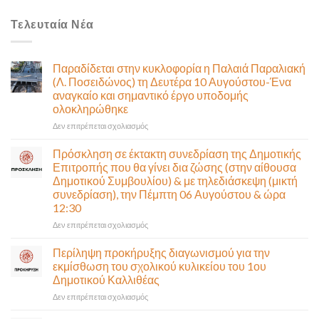
Τελευταία Νέα
Παραδίδεται στην κυκλοφορία η Παλαιά Παραλιακή
(Λ. Ποσειδώνος) τη Δευτέρα 10 Αυγούστου-Ένα
αναγκαίο και σημαντικό έργο υποδομής
ολοκληρώθηκε
στο
Δεν επιτρέπεται σχολιασμός
Παραδίδεται
στην
Πρόσκληση σε έκτακτη συνεδρίαση της Δημοτικής
κυκλοφορία
Επιτροπής που θα γίνει δια ζώσης (στην αίθουσα
η
Δημοτικού Συμβουλίου) & με τηλεδιάσκεψη (μικτή
Παλαιά
συνεδρίαση), την Πέμπτη 06 Αυγούστου & ώρα
Παραλιακή
12:30
(Λ.
Ποσειδώνος)
στο
Δεν επιτρέπεται σχολιασμός
τη
Πρόσκληση
Δευτέρα
σε
Περίληψη προκήρυξης διαγωνισμού για την
10
έκτακτη
εκμίσθωση του σχολικού κυλικείου του 1ου
Αυγούστου-
συνεδρίαση
Δημοτικού Καλλιθέας
Ένα
της
αναγκαίο
στο
Δεν επιτρέπεται σχολιασμός
Δημοτικής
και
Περίληψη
Επιτροπής
σημαντικό