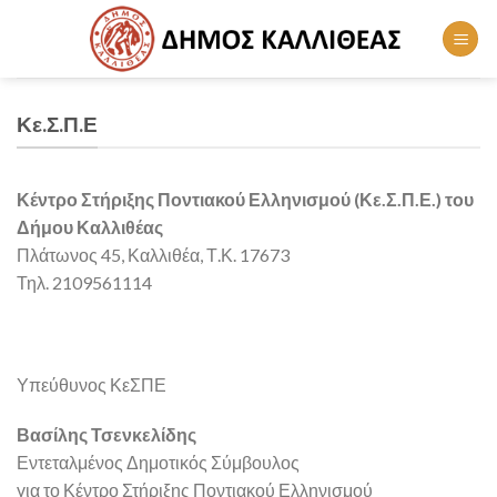
Skip
to
content
Κε.Σ.Π.Ε
Κέντρο Στήριξης Ποντιακού Ελληνισμού (Κε.Σ.Π.Ε.) του
Δήμου Καλλιθέας
Πλάτωνος 45, Καλλιθέα, Τ.Κ. 17673
Τηλ. 2109561114
Υπεύθυνος ΚεΣΠΕ
Βασίλης Τσενκελίδης
Εντεταλμένος Δημοτικός Σύμβουλος
για το Κέντρο Στήριξης Ποντιακού Ελληνισμού