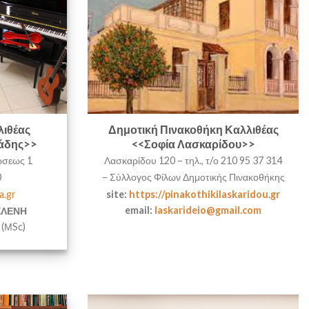
λιθέας
Δημοτική Πινακοθήκη Καλλιθέας
άδης>>
<<Σοφία Λασκαρίδου>>
ώσεως 1
Λασκαρίδου 120 – τηλ., τ/ο 210 95 37 314
0
– Σύλλογος Φίλων Δημοτικής Πινακοθήκης
a.gr
site:
https://pinakothikilaskaridou.gr
email:
laskarideio@gmail.com
ΕΛΕΝΗ
(ΜSc)