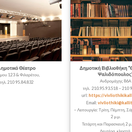
ημοτικό Θέατρο
Δημοτική Βιβλιοθήκη 
Ψαλιδόπουλος
μου 123 & Φιλαρέτου,
Ανδρομάχης 86Α
τηλ. 210 95.84.832
τηλ. 210.95.93.518 – 210 
url:
https://vivliothikikal
Email:
vivliothiki@kalli
– Λειτουργία: Τρίτη, Πέμπτη, Σά
2 μ.μ.
Τετάρτη και Παρασκευή 2 μ.μ
Δευτέρα, κλειστά.