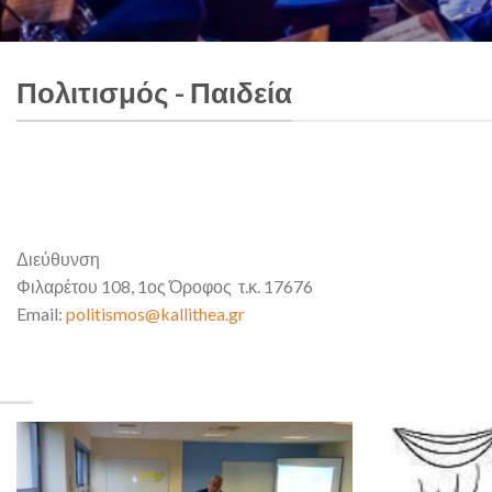
Πολιτισμός - Παιδεία
Διεύθυνση
Φιλαρέτου 108, 1ος Όροφος τ.κ. 17676
Email:
politismos@kallithea.gr