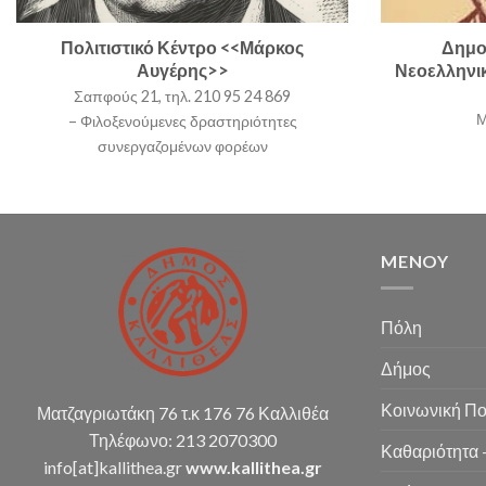
Πολιτιστικό Κέντρο <<Μάρκος
Δημο
Αυγέρης>>
Νεοελληνι
Σαπφούς 21, τηλ. 210 95 24 869
Μ
– Φιλοξενούμενες δραστηριότητες
συνεργαζομένων φορέων
MENOY
Πόλη
Δήμος
Κοινωνική Πο
Ματζαγριωτάκη 76 τ.κ 176 76 Καλλιθέα
Τηλέφωνο: 213 2070300
Καθαριότητα 
info[at]kallithea.gr
www.kallithea.gr