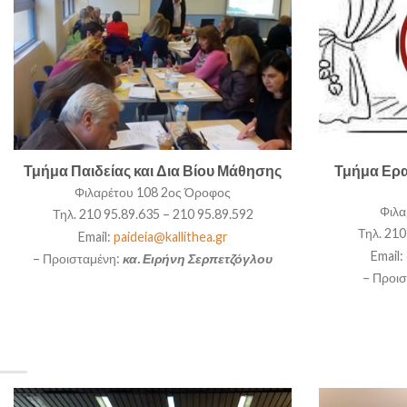
Τμήμα Παιδείας και Δια Βίου Μάθησης
Τμήμα Ερα
Φιλαρέτου 108 2ος Όροφος
Φιλα
Τηλ. 210 95.89.635 – 210 95.89.592
Τηλ. 210
Email:
paideia@kallithea.gr
Email:
– Προισταμένη:
κα. Ειρήνη Σερπετζόγλου
– Προι