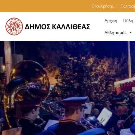
Skip
Όροι Χρήσης
Πολιτικ
to
content
Αρχική
Πόλη
Αθλητισμός