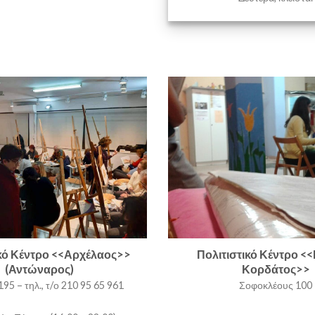
ικό Κέντρο <<Αρχέλαος>>
Πολιτιστικό Κέντρο <<
(Αντώναρος)
Κορδάτος>>
95 – τηλ., τ/ο 210 95 65 961
Σοφοκλέους 100