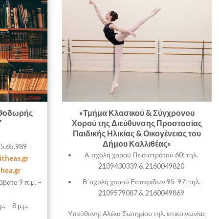
“Θοδωρής
«Τμήμα Κλασικού & Σύγχρονου
”
Χορού της Διεύθυνσης Προστασίας
Παιδικής Ηλικίας & Οικογένειας του
Δήμου Καλλιθέας»
95.65.989
Α΄σχολή χορού Πεισιστράτου 60: τηλ.
litheas.gr
2109430339 & 2160049820
thea.gr
Β΄σχολή χορού Εσπερίδων 95-97: τηλ.
ββατο 9 π.μ. –
2109579087 & 2160049869
. – 8 μ.μ.
Υπεύθυνη: Αλέκα Σωτηρίου τηλ. επικοινωνίας