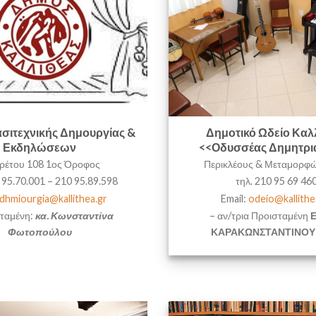
σιτεχνικής Δημουργίας &
Δημοτικό Ωδείο Καλ
Εκδηλώσεων
<<Οδυσσέας Δημητρι
ρέτου 108 1ος Όροφος
Περικλέους & Μεταμορφ
 95.70.001 – 210 95.89.598
τηλ. 210 95 69 46
dhmiourgia@kallithea.gr
Email:
odeio@kallithe
σταμένη:
κα. Κωνσταντίνα
– αν/τρια Προισταμένη
Φωτοπούλου
ΚΑΡΑΚΩΝΣΤΑΝΤΙΝΟΥ