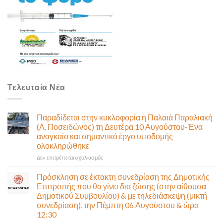
Τελευταία Νέα
Παραδίδεται στην κυκλοφορία η Παλαιά Παραλιακή
(Λ. Ποσειδώνος) τη Δευτέρα 10 Αυγούστου-Ένα
αναγκαίο και σημαντικό έργο υποδομής
ολοκληρώθηκε
στο
Δεν επιτρέπεται σχολιασμός
Παραδίδεται
στην
Πρόσκληση σε έκτακτη συνεδρίαση της Δημοτικής
κυκλοφορία
Επιτροπής που θα γίνει δια ζώσης (στην αίθουσα
η
Δημοτικού Συμβουλίου) & με τηλεδιάσκεψη (μικτή
Παλαιά
συνεδρίαση), την Πέμπτη 06 Αυγούστου & ώρα
Παραλιακή
12:30
(Λ.