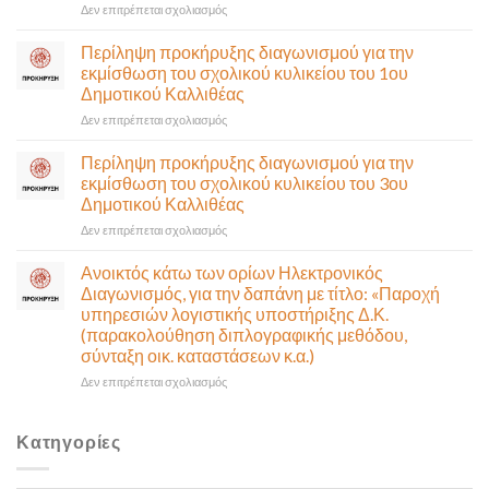
Ποσειδώνος)
στο
Δεν επιτρέπεται σχολιασμός
τη
Πρόσκληση
Δευτέρα
σε
Περίληψη προκήρυξης διαγωνισμού για την
10
έκτακτη
εκμίσθωση του σχολικού κυλικείου του 1ου
Αυγούστου-
συνεδρίαση
Δημοτικού Καλλιθέας
Ένα
της
αναγκαίο
στο
Δεν επιτρέπεται σχολιασμός
Δημοτικής
και
Περίληψη
Επιτροπής
σημαντικό
προκήρυξης
που
Περίληψη προκήρυξης διαγωνισμού για την
έργο
διαγωνισμού
θα
εκμίσθωση του σχολικού κυλικείου του 3ου
υποδομής
για
γίνει
Δημοτικού Καλλιθέας
ολοκληρώθηκε
την
δια
στο
Δεν επιτρέπεται σχολιασμός
εκμίσθωση
ζώσης
Περίληψη
του
(στην
προκήρυξης
σχολικού
αίθουσα
Ανοικτός κάτω των ορίων Ηλεκτρονικός
διαγωνισμού
κυλικείου
Δημοτικού
Διαγωνισμός, για την δαπάνη με τίτλο: «Παροχή
για
του
Συμβουλίου)
υπηρεσιών λογιστικής υποστήριξης Δ.Κ.
την
1ου
&
(παρακολούθηση διπλογραφικής μεθόδου,
εκμίσθωση
Δημοτικού
με
σύνταξη οικ. καταστάσεων κ.α.)
του
Καλλιθέας
τηλεδιάσκεψη
σχολικού
(μικτή
στο
Δεν επιτρέπεται σχολιασμός
κυλικείου
συνεδρίαση),
Ανοικτός
του
την
κάτω
3ου
Πέμπτη
των
Κατηγορίες
Δημοτικού
06
ορίων
Καλλιθέας
Αυγούστου
Ηλεκτρονικός