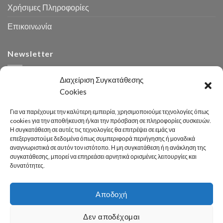
Χρήσιμες Πληροφορίες
Επικοινωνία
Newsletter
Διαχείριση Συγκατάθεσης
Cookies
Για να παρέχουμε την καλύτερη εμπειρία, χρησιμοποιούμε τεχνολογίες όπως
cookies για την αποθήκευση ή/και την πρόσβαση σε πληροφορίες συσκευών.
Η συγκατάθεση σε αυτές τις τεχνολογίες θα επιτρέψει σε εμάς να
Αναζήτηση
επεξεργαστούμε δεδομένα όπως συμπεριφορά περιήγησης ή μοναδικά
αναγνωριστικά σε αυτόν τον ιστότοπο. Η μη συγκατάθεση ή η ανάκληση της
συγκατάθεσης, μπορεί να επηρεάσει αρνητικά ορισμένες λειτουργίες και
δυνατότητες.
Αποδοχή
Developed 2026 by
enginius.gr
Δεν αποδέχομαι