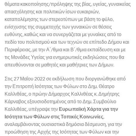
θέματα κακοποίησης/πρόληψης της βίας, υγείας, γυναικείας
απασχόλησης και πολιτικών ίσων ευκαιριών,
καταπολέμησης των στερεοτύπων με βάση το φύλο,
ενίσχυσης της συμμετοχής των γυναικών σε θέσεις
ευθύνης, καθώς και να συνεργάζεται με γυναίκες από το
πεδίο του πολιτισμού και των τεχνών σε επίπεδο Δήμου και
Περιφέρειας, με την Α΄/θμια και Β΄/θμια εκπαίδευση και με
τις Μονάδες Υγείας για ενημερωτικές εκδηλώσεις που θα
απευθύνονται σε μαθητές και μαθήτριες των Δήμων.
Στις 27 Μαΐου 2022 σε εκδήλωση που διοργανώθηκε από
την Επιτροπή Ισότητας των Φύλων στο Δημ. Θέατρο
Καλλιθέας, ο πρώην Δήμαρχος Καλλιθέας κ. Δημήτρης
Κάρναβος εξουσιοδοτημένος από το Δημ. Συμβούλιο
Καλλιθέας, υπέγραψε την
Ευρωπαϊκή Χάρτα για την
Ισότητα των Φύλων στις Τοπικές Κοινωνίες
,
αναλαμβάνοντας ουσιαστικά δημόσια δέσμευση, για την
προώθηση της Αρχής της Ισότητας των Φύλων και την