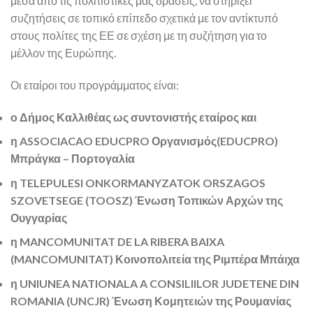
μέσα από τις πολιτιστικές μας δράσεις, να στηρίξει
συζητήσεις σε τοπικό επίπεδο σχετικά με τον αντίκτυπό
στους πολίτες της ΕΕ σε σχέση με τη συζήτηση για το
μέλλον της Ευρώπης.
Οι εταίροι του προγράμματος είναι:
ο Δήμος Καλλιθέας ως συντονιστής εταίρος και
η ASSOCIACAO EDUCPRO Οργανισμός(EDUCPRO)
Μπράγκα – Πορτογαλία
η TELEPULESI ONKORMANYZATOK ORSZAGOS
SZOVETSEGE (TOOSZ) Ένωση Τοπικών Αρχών της
Ουγγαρίας
η MANCOMUNITAT DE LA RIBERA BAIXA
(MANCOMUNITAT) Κοινοπολιτεία της Ριμπέρα Μπάιχα
η UNIUNEA NATIONALA A CONSILIILOR JUDETENE DIN
ROMANIA (UNCJR) Ένωση Κομητειών της Ρουμανίας