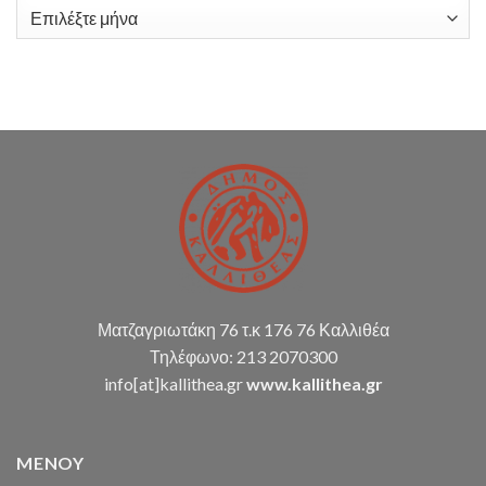
υπηρεσιών
Ιστορικό
λογιστικής
υποστήριξης
Δ.Κ.
(παρακολούθηση
διπλογραφικής
μεθόδου,
σύνταξη
οικ.
καταστάσεων
κ.α.)
Ματζαγριωτάκη 76 τ.κ 176 76 Καλλιθέα
Τηλέφωνο: 213 2070300
info[at]kallithea.gr
www.kallithea.gr
MENOY