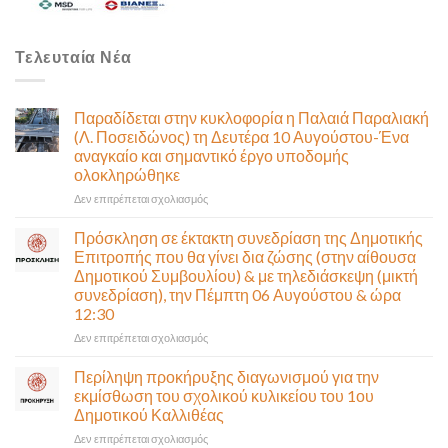
Τελευταία Νέα
Παραδίδεται στην κυκλοφορία η Παλαιά Παραλιακή
(Λ. Ποσειδώνος) τη Δευτέρα 10 Αυγούστου-Ένα
αναγκαίο και σημαντικό έργο υποδομής
ολοκληρώθηκε
στο
Δεν επιτρέπεται σχολιασμός
Παραδίδεται
στην
Πρόσκληση σε έκτακτη συνεδρίαση της Δημοτικής
κυκλοφορία
Επιτροπής που θα γίνει δια ζώσης (στην αίθουσα
η
Δημοτικού Συμβουλίου) & με τηλεδιάσκεψη (μικτή
Παλαιά
συνεδρίαση), την Πέμπτη 06 Αυγούστου & ώρα
Παραλιακή
12:30
(Λ.
Ποσειδώνος)
στο
Δεν επιτρέπεται σχολιασμός
τη
Πρόσκληση
Δευτέρα
σε
Περίληψη προκήρυξης διαγωνισμού για την
10
έκτακτη
εκμίσθωση του σχολικού κυλικείου του 1ου
Αυγούστου-
συνεδρίαση
Δημοτικού Καλλιθέας
Ένα
της
αναγκαίο
στο
Δεν επιτρέπεται σχολιασμός
Δημοτικής