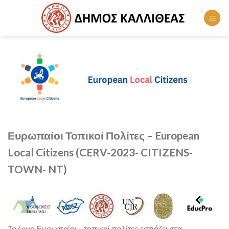
Skip
to
content
Ευρωπαίοι Τοπικοί Πολίτες – European
Local Citizens (CERV-2023- CITIZENS-
TOWN- NT)
Το έργο Ευρωπαίοι – τοπικοί πολίτες εστιάζει στα