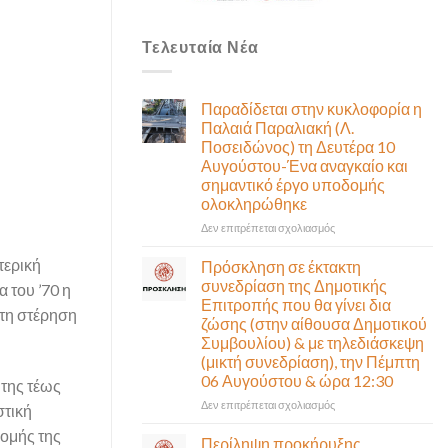
Τελευταία Νέα
Παραδίδεται στην κυκλοφορία η
Παλαιά Παραλιακή (Λ.
Ποσειδώνος) τη Δευτέρα 10
Αυγούστου-Ένα αναγκαίο και
σημαντικό έργο υποδομής
ολοκληρώθηκε
στο
Δεν επιτρέπεται σχολιασμός
Παραδίδεται
στην
τερική
Πρόσκληση σε έκτακτη
κυκλοφορία
συνεδρίαση της Δημοτικής
 του ’70 η
η
Επιτροπής που θα γίνει δια
Παλαιά
 τη στέρηση
ζώσης (στην αίθουσα Δημοτικού
Παραλιακή
Συμβουλίου) & με τηλεδιάσκεψη
(Λ.
(μικτή συνεδρίαση), την Πέμπτη
Ποσειδώνος)
06 Αυγούστου & ώρα 12:30
τη
 της τέως
Δευτέρα
στο
Δεν επιτρέπεται σχολιασμός
στική
10
Πρόσκληση
Αυγούστου-
ομής της
σε
Περίληψη προκήρυξης
Ένα