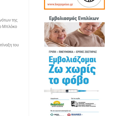
ονότων της
το Μπλόκο
ατίναξη του