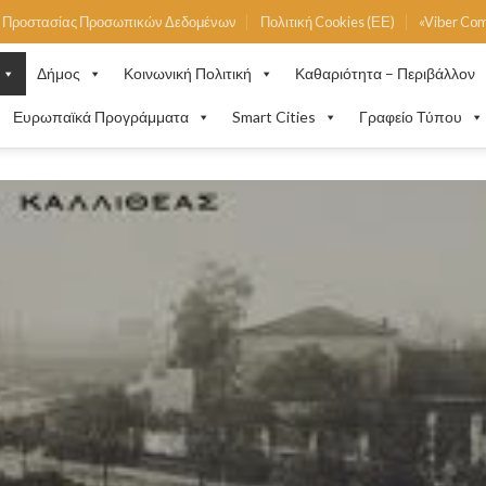
ή Προστασίας Προσωπικών Δεδομένων
Πολιτική Cookies (ΕΕ)
«Viber Co
Δήμος
Κοινωνική Πολιτική
Καθαριότητα – Περιβάλλον
Ευρωπαϊκά Προγράμματα
Smart Cities
Γραφείο Τύπου