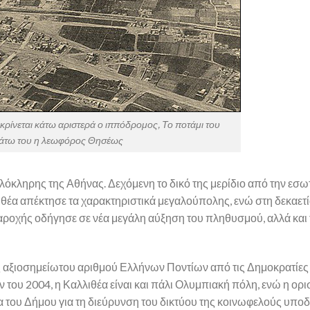
ρίνεται κάτω αριστερά ο ιππόδρομος, Το ποτάμι του
 κάτω του η λεωφόρος Θησέως
όκληρης της Αθήνας. Δεχόμενη το δικό της μερίδιο από την εσω
λλιθέα απέκτησε τα χαρακτηριστικά μεγαλούπολης, ενώ στη δεκαετία
αροχής οδήγησε σε νέα μεγάλη αύξηση του πληθυσμού, αλλά και
σης αξιοσημείωτου αριθμού Ελλήνων Ποντίων από τις Δημοκρατίες
ου 2004, η Καλλιθέα είναι και πάλι Ολυμπιακή πόλη, ενώ η ορι
του Δήμου για τη διεύρυνση του δικτύου της κοινωφελούς υποδ