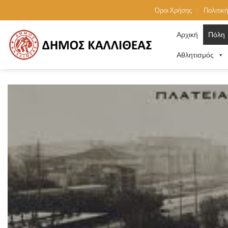
Skip
Όροι Χρήσης
Πολιτικ
to
content
Αρχική
Πόλη
Αθλητισμός