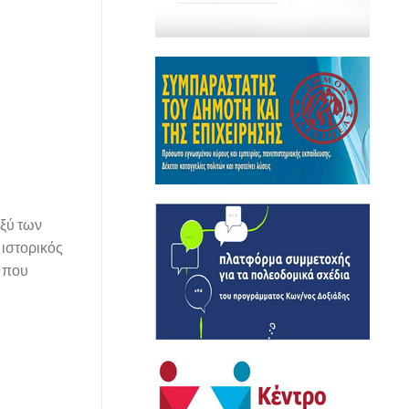
αξύ των
 ιστορικός
ο που