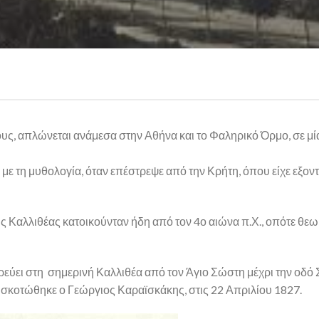
ους, απλώνεται ανάμεσα στην Αθήνα και το Φαληρικό Όρμο, σε μί
ε τη μυθολογία, όταν επέστρεψε από την Κρήτη, όπου είχε εξον
ς Καλλιθέας κατοικούνταν ήδη από τον 4ο αιώνα π.Χ., οπότε θεω
εύει στη σημερινή Καλλιθέα από τον Άγιο Σώστη μέχρι την οδό 
α σκοτώθηκε ο Γεώργιος Καραϊσκάκης, στις 22 Απριλίου 1827.