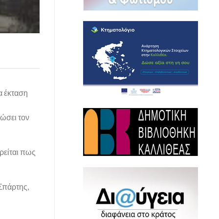
α έκταση
τώσει τον
ρείται πως
Σπάρτης,