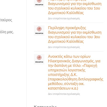
έκτακτη
διαγωνισμού για την εκμίσθωση
αναγκαίο
συνεδρίαση
του σχολικού κυλικείου του 1ου
και
της
Δημοτικού Καλλιθέας
σημαντικό
Δημοτικής
έργο
Επιτροπής
στο
Δεν επιτρέπεται σχολιασμός
Σταύρος
υποδομής
που
Περίληψη
ολοκληρώθηκε
θα
προκήρυξης
Περίληψη προκήρυξης
γίνει
διαγωνισμού
πόλη μας.
διαγωνισμού για την εκμίσθωση
δια
για
του σχολικού κυλικείου του 3ου
ζώσης
την
Δημοτικού Καλλιθέας
(στην
εκμίσθωση
αίθουσα
του
στο
Δεν επιτρέπεται σχολιασμός
Δημοτικού
σχολικού
Περίληψη
Συμβουλίου)
κυλικείου
προκήρυξης
Ανοικτός κάτω των ορίων
&
του
διαγωνισμού
Ηλεκτρονικός Διαγωνισμός, για
με
1ου
για
την δαπάνη με τίτλο: «Παροχή
τηλεδιάσκεψη
Δημοτικού
την
υπηρεσιών λογιστικής
(μικτή
Καλλιθέας
εκμίσθωση
υποστήριξης Δ.Κ.
συνεδρίαση),
του
(παρακολούθηση διπλογραφικής
την
σχολικού
μεθόδου, σύνταξη οικ.
Πέμπτη
κυλικείου
06
καταστάσεων κ.α.)
του
Αυγούστου
3ου
στο
Δεν επιτρέπεται σχολιασμός
&
Δημοτικού
Ανοικτός
ώρα
Καλλιθέας
κάτω
12:30
των
Κατηγορίες