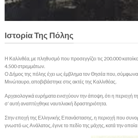
Ιστορία Της Πόλης
Η Καλλιθέα, με πληθυσμό που προσεγγίζει τις 200.000 κατοίκ
4.500 στρεμμάτων.
Ο Δήμος της πόλης έχει ως έμβλημα τον Θησέα που, σύμφωνα μ
Μινώταυρο, αποβιβάστηκε στις ακτές της Καλλιθέας.
Αρχαιολογικά ευρήματα ενισχύουν την άποψη, ότι η περιοχή τη
σ’ αυτή αναπτύχθηκε ναυτιλιακή δραστηριότητα.
Στην εποχή της Ελληνικής Επανάστασης, η περιοχή που συνορ
γνωστό ως Ανάλατος, έγινε το πεδίο της μάχης, κατά την οποί