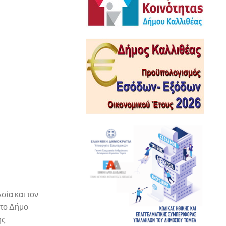
σία και τον
 το Δήμο
ης