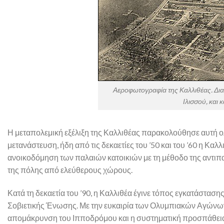
Αεροφωτογραφία της Καλλιθέας. Διακ
Ιλισσού, και
Η μεταπολεμική εξέλιξη της Καλλιθέας παρακολούθησε αυτή ολ
μετανάστευση, ήδη από τις δεκαετίες του ’50 και του ’60 η Κα
ανοικοδόμηση των παλαιών κατοικιών με τη μέθοδο της αντιπ
της πόλης από ελεύθερους χώρους.
Κατά τη δεκαετία του ’90, η Καλλιθέα έγινε τόπος εγκατάστα
Σοβιετικής Ένωσης. Με την ευκαιρία των Ολυμπιακών Αγώνων τ
απομάκρυνση του Ιπποδρόμου και η συστηματική προσπάθεια 