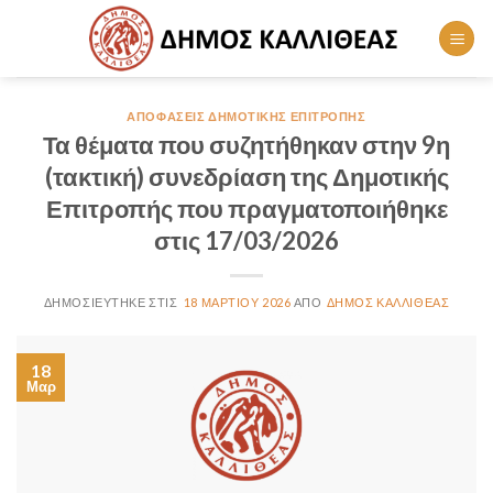
Skip
to
content
ΑΠΟΦΆΣΕΙΣ ΔΗΜΟΤΙΚΉΣ ΕΠΙΤΡΟΠΉΣ
Τα θέματα που συζητήθηκαν στην 9η
(τακτική) συνεδρίαση της Δημοτικής
Επιτροπής που πραγματοποιήθηκε
στις 17/03/2026
18 ΜΑΡΤΊΟΥ 2026
ΔΉΜΟΣ ΚΑΛΛΙΘΈΑΣ
18
Μαρ