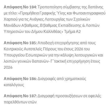
Απόφαση Νο 184:
Τροποποίηση σύμβασης της δαπάνης
με τίτλο: «Προμήθεια Γραφικής Ύλης και Φωτοαντιγραφικού
Χαρτιού για τις Ανάγκες Λειτουργίας των Σχολικών
Μονάδων A’βαθμιας, Β’βαθμιας Εκπαίδευσης & Λοιπών
Υπηρεσιών του Δήμου Καλλιθέας» Τμήμα Α2
Απόφαση Νο 185:
Αποδοχή επιχορήγησης από τους
Κεντρικούς Αυτοτελείς Πόρους του έτους 2026 του
Υπουργείου Εσωτερικών για την κάλυψη λειτουργικών και
λοιπών γενικών δαπανών- Γ΄τακτική επιχορήγηση έτους
2026
Απόφαση Νο 186:
Διαγραφές από χρηματικούς
καταλόγους
Απόφαση Νο 187:
Διαγραφή προσαυξήσεων σε οφειλές
παρελθόντων ετών