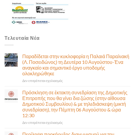
Τελευταία Νέα
Παραδίδεται στην κυκλοφορία η Παλαιά Παραλιακή
(Λ. Ποσειδώνος) τη Δευτέρα 10 Αυγούστου-Ένα
αναγκαίο και σημαντικό έργο υποδομής
ολοκληρώθηκε
στο
Δεν επιτρέπεται σχολιασμός
Παραδίδεται
στην
Πρόσκληση σε έκτακτη συνεδρίαση της Δημοτικής
κυκλοφορία
Επιτροπής που θα γίνει δια ζώσης (στην αίθουσα
η
Δημοτικού Συμβουλίου) & με τηλεδιάσκεψη (μικτή
Παλαιά
συνεδρίαση), την Πέμπτη 06 Αυγούστου & ώρα
Παραλιακή
12:30
(Λ.
Ποσειδώνος)
στο
Δεν επιτρέπεται σχολιασμός
τη
Πρόσκληση
Δευτέρα
σε
Περίληψη προκήρυξης διαγωνισμού για την