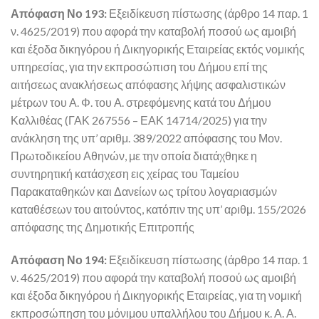
Απόφαση Νο 193:
Εξειδίκευση πίστωσης (άρθρο 14 παρ. 1
ν. 4625/2019) που αφορά την καταβολή ποσού ως αμοιβή
και έξοδα δικηγόρου ή Δικηγορικής Εταιρείας εκτός νομικής
υπηρεσίας, για την εκπροσώπιση του Δήμου επί της
αιτήσεως ανακλήσεως απόφασης λήψης ασφαλιστικών
μέτρων του Α. Φ. του Α. στρεφόμενης κατά του Δήμου
Καλλιθέας (ΓΑΚ 267556 – ΕΑΚ 14714/2025) για την
ανάκληση της υπ’ αριθμ. 389/2022 απόφασης του Μον.
Πρωτοδικείου Αθηνών, με την οποία διατάχθηκε η
συντηρητική κατάσχεση εις χείρας του Ταμείου
Παρακαταθηκών και Δανείων ως τρίτου λογαριασμών
καταθέσεων του αιτούντος, κατόπιν της υπ’ αριθμ. 155/2026
απόφασης της Δημοτικής Επιτροπής
Απόφαση Νο 194:
Εξειδίκευση πίστωσης (άρθρο 14 παρ. 1
ν. 4625/2019) που αφορά την καταβολή ποσού ως αμοιβή
και έξοδα δικηγόρου ή Δικηγορικής Εταιρείας, για τη νομική
εκπροσώπηση του μόνιμου υπαλλήλου του Δήμου κ. Α. Α.