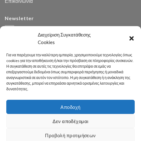
Επικοινωνία
Newsletter
Διαχείριση Συγκατάθεσης
Cookies
Για να παρέχουμε την καλύτερη εμπειρία, χρησιμοποιούμε τεχνολογίες όπως
cookies για την αποθήκευση ή/και την πρόσβαση σε πληροφορίες συσκευών.
Η συγκατάθεση σε αυτές τις τεχνολογίες θα επιτρέψει σε εμάς να
Αναζήτηση
επεξεργαστούμε δεδομένα όπως συμπεριφορά περιήγησης ή μοναδικά
αναγνωριστικά σε αυτόν τον ιστότοπο. Η μη συγκατάθεση ή η ανάκληση της
συγκατάθεσης, μπορεί να επηρεάσει αρνητικά ορισμένες λειτουργίες και
δυνατότητες.
Αποδοχή
Developed 2026 by
enginius.gr
Δεν αποδέχομαι
Πόλη
Δήμος
Κοινωνική Πολιτική
Καθαριότητα – Περιβάλλον
Πράσινο
Πολιτισμός – Παιδεία
Αθλητισμός
Γραφείο Τύπου
Προβολή προτιμήσεων
Χρήσιμες Πληροφορίες
Επικοινωνία