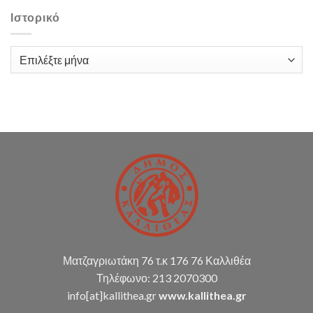
δαπάνη
με
Ιστορικό
τίτλο:
«Παροχή
υπηρεσιών
Ιστορικό
λογιστικής
υποστήριξης
Δ.Κ.
(παρακολούθηση
διπλογραφικής
μεθόδου,
σύνταξη
οικ.
καταστάσεων
κ.α.)
Ματζαγριωτάκη 76 τ.κ 176 76 Καλλιθέα
Τηλέφωνο: 213 2070300
info[at]kallithea.gr
www.kallithea.gr