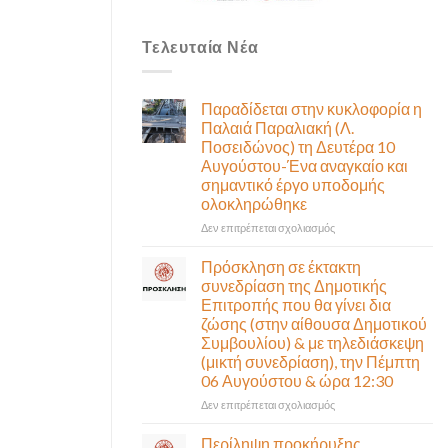
Τελευταία Νέα
Παραδίδεται στην κυκλοφορία η
Παλαιά Παραλιακή (Λ.
Ποσειδώνος) τη Δευτέρα 10
Αυγούστου-Ένα αναγκαίο και
σημαντικό έργο υποδομής
ολοκληρώθηκε
στο
Δεν επιτρέπεται σχολιασμός
Παραδίδεται
στην
Πρόσκληση σε έκτακτη
κυκλοφορία
συνεδρίαση της Δημοτικής
η
Επιτροπής που θα γίνει δια
Παλαιά
ζώσης (στην αίθουσα Δημοτικού
Παραλιακή
Συμβουλίου) & με τηλεδιάσκεψη
(Λ.
(μικτή συνεδρίαση), την Πέμπτη
Ποσειδώνος)
06 Αυγούστου & ώρα 12:30
τη
Δευτέρα
στο
Δεν επιτρέπεται σχολιασμός
10
Πρόσκληση
Αυγούστου-
σε
Περίληψη προκήρυξης
Ένα