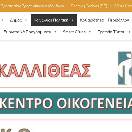
ή Προστασίας Προσωπικών Δεδομένων
Πολιτική Cookies (ΕΕ)
«Viber Co
Δήμος
Κοινωνική Πολιτική
Καθαριότητα – Περιβάλλον
Ευρωπαϊκά Προγράμματα
Smart Cities
Γραφείο Τύπου