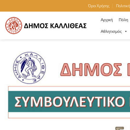
Skip
Όροι Χρήσης
Πολιτικ
to
content
Αρχική
Πόλη
Αθλητισμός