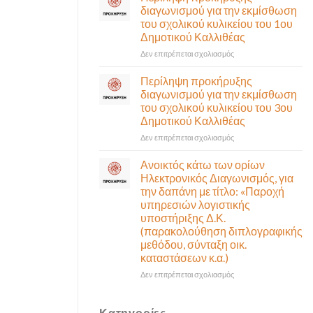
έκτακτη
διαγωνισμού για την εκμίσθωση
αναγκαίο
συνεδρίαση
του σχολικού κυλικείου του 1ου
και
της
Δημοτικού Καλλιθέας
σημαντικό
Δημοτικής
έργο
Επιτροπής
στο
Δεν επιτρέπεται σχολιασμός
υποδομής
που
Περίληψη
ολοκληρώθηκε
θα
προκήρυξης
Περίληψη προκήρυξης
γίνει
διαγωνισμού
διαγωνισμού για την εκμίσθωση
δια
για
του σχολικού κυλικείου του 3ου
ζώσης
την
Δημοτικού Καλλιθέας
(στην
εκμίσθωση
αίθουσα
του
στο
Δεν επιτρέπεται σχολιασμός
Δημοτικού
σχολικού
Περίληψη
Συμβουλίου)
κυλικείου
προκήρυξης
Ανοικτός κάτω των ορίων
&
του
διαγωνισμού
Ηλεκτρονικός Διαγωνισμός, για
με
1ου
για
την δαπάνη με τίτλο: «Παροχή
τηλεδιάσκεψη
Δημοτικού
την
υπηρεσιών λογιστικής
(μικτή
Καλλιθέας
εκμίσθωση
υποστήριξης Δ.Κ.
συνεδρίαση),
του
(παρακολούθηση διπλογραφικής
την
σχολικού
μεθόδου, σύνταξη οικ.
Πέμπτη
κυλικείου
06
καταστάσεων κ.α.)
του
Αυγούστου
3ου
στο
Δεν επιτρέπεται σχολιασμός
&
Δημοτικού
Ανοικτός
ώρα
Καλλιθέας
κάτω
12:30
των
Κατηγορίες