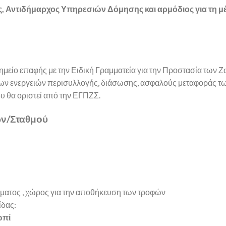
 Αντιδήμαρχος Υπηρεσιών Δόμησης και αρμόδιος για τη μ
σημείο επαφής με την Ειδική Γραμματεία για την Προστασία των 
των ενεργειών περισυλλογής, διάσωσης, ασφαλούς μεταφοράς τ
ου θα οριστεί από την ΕΓΠΖΣ.
ων/Σταθμού
ύματος , χώρος για την αποθήκευση των τροφών
ίδας:
ωπί