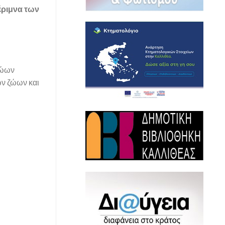
έριμνα των
Ζώων
ων ζώων και