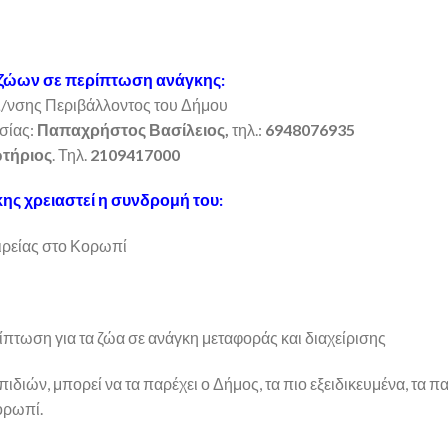
 ζώων σε περίπτωση ανάγκης:
Δ/νσης Περιβάλλοντος του Δήμου
σίας:
Παπαχρήστος Βασίλειος,
τηλ.:
6948076935
τήριος
. Τηλ.
2109417000
ης χρειαστεί η συνδρομή του:
αιρείας στο Κορωπί
ίπτωση για τα ζώα σε ανάγκη μεταφοράς και διαχείρισης
ιδιών, μπορεί να τα παρέχει ο Δήμος, τα πιο εξειδικευμένα, τα π
ορωπί.