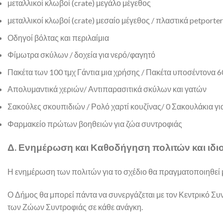
μεταλλικοί κλωβοί (crate) μεγάλο μέγεθος
μεταλλικοί κλωβοί (crate) μεσαίο μέγεθος / πλαστικά petporter
Οδηγοί βόλτας και περιλαίμια
Φίμωτρα σκύλων / δοχεία για νερό/φαγητό
Πακέτα των 100 τμχ Γάντια μια χρήσης / Πακέτα υποσέντονα 
Απολυμαντικά χεριών/ Αντιπαρασιτικά σκύλων και γατών
Σακούλες σκουπιδιών / Ρολό χαρτί κουζίνας/ 0 Σακουλάκια γι
Φαρμακείο πρώτων βοηθειών για ζώα συντροφιάς
Δ. Ενημέρωση και Καθοδήγηση πολιτών και ιδ
Η ενημέρωση των πολιτών για το σχέδιο θα πραγματοποιηθεί μ
Ο Δήμος θα μπορεί πάντα να συνεργάζεται με τον Κεντρικό Συ
των Ζώων Συντροφιάς σε κάθε ανάγκη.