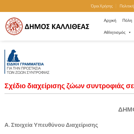
Skip
Όροι Χρήσης
Πολιτικ
to
content
Αρχική
Πόλη
Αθλητισμός
Σχέδιο διαχείρισης ζώων συντροφιάς σ
ΔΗΜ
Α. Στοιχεία Υπευθύνου Διαχείρισης