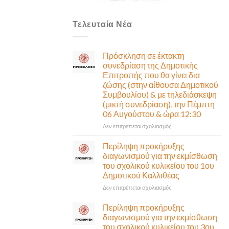
Τελευταία Νέα
Πρόσκληση σε έκτακτη
συνεδρίαση της Δημοτικής
Επιτροπής που θα γίνει δια
ζώσης (στην αίθουσα Δημοτικού
Συμβουλίου) & με τηλεδιάσκεψη
(μικτή συνεδρίαση), την Πέμπτη
06 Αυγούστου & ώρα 12:30
στο
Δεν επιτρέπεται σχολιασμός
Πρόσκληση
σε
Περίληψη προκήρυξης
έκτακτη
διαγωνισμού για την εκμίσθωση
συνεδρίαση
του σχολικού κυλικείου του 1ου
της
Δημοτικού Καλλιθέας
Δημοτικής
Επιτροπής
στο
Δεν επιτρέπεται σχολιασμός
που
Περίληψη
θα
προκήρυξης
Περίληψη προκήρυξης
γίνει
διαγωνισμού
διαγωνισμού για την εκμίσθωση
δια
για
του σχολικού κυλικείου του 3ου