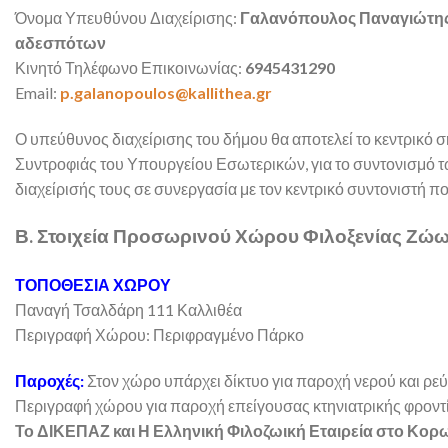
Όνομα Υπευθύνου Διαχείρισης:
Γαλανόπουλος Παναγιώτης,
αδεσπότων
Κινητό Τηλέφωνο Επικοινωνίας:
6945431290
Email:
p.galanopoulos@kallithea.gr
Ο υπεύθυνος διαχείρισης του δήμου θα αποτελεί το κεντρικό 
Συντροφιάς του Υπουργείου Εσωτερικών, για το συντονισμό 
διαχείρισής τους σε συνεργασία με τον κεντρικό συντονιστή π
Β. Στοιχεία Προσωρινού Χώρου Φιλοξενίας Ζώ
ΤΟΠΟΘΕΣΙΑ ΧΩΡΟΥ
Παναγή Τσαλδάρη 111 Καλλιθέα
Περιγραφή Χώρου: Περιφραγμένο Πάρκο
Παροχές:
Στον χώρο υπάρχει δίκτυο για παροχή νερού και ρε
Περιγραφή χώρου για παροχή επείγουσας κτηνιατρικής φροντ
Το ΔΙΚΕΠΑΖ και Η Ελληνική Φιλοζωική Εταιρεία στο Κορ