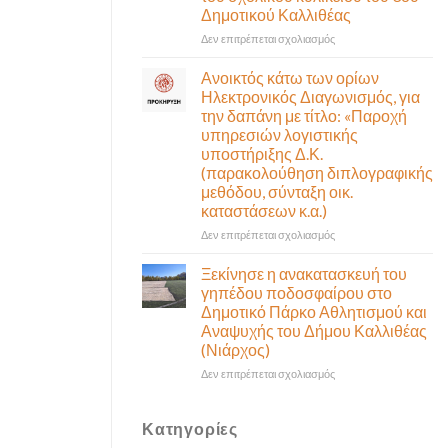
ζώσης
την
Δημοτικού Καλλιθέας
(στην
εκμίσθωση
αίθουσα
του
στο
Δεν επιτρέπεται σχολιασμός
Δημοτικού
σχολικού
Περίληψη
Συμβουλίου)
κυλικείου
προκήρυξης
Ανοικτός κάτω των ορίων
&
του
διαγωνισμού
Ηλεκτρονικός Διαγωνισμός, για
με
1ου
για
την δαπάνη με τίτλο: «Παροχή
τηλεδιάσκεψη
Δημοτικού
την
υπηρεσιών λογιστικής
(μικτή
Καλλιθέας
εκμίσθωση
υποστήριξης Δ.Κ.
συνεδρίαση),
του
(παρακολούθηση διπλογραφικής
την
σχολικού
μεθόδου, σύνταξη οικ.
Πέμπτη
κυλικείου
06
καταστάσεων κ.α.)
του
Αυγούστου
3ου
στο
Δεν επιτρέπεται σχολιασμός
&
Δημοτικού
Ανοικτός
ώρα
Καλλιθέας
κάτω
Ξεκίνησε η ανακατασκευή του
12:30
των
γηπέδου ποδοσφαίρου στο
ορίων
Δημοτικό Πάρκο Αθλητισμού και
Ηλεκτρονικός
Αναψυχής του Δήμου Καλλιθέας
Διαγωνισμός,
(Νιάρχος)
για
την
στο
Δεν επιτρέπεται σχολιασμός
δαπάνη
Ξεκίνησε
με
η
τίτλο:
ανακατασκευή
Κατηγορίες
«Παροχή
του