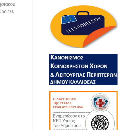
ησιακού
θρο 10,