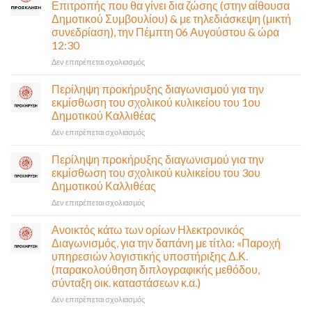
Επιτροπής που θα γίνει δια ζώσης (στην αίθουσα
η
Δημοτικού Συμβουλίου) & με τηλεδιάσκεψη (μικτή
Παλαιά
συνεδρίαση), την Πέμπτη 06 Αυγούστου & ώρα
Παραλιακή
12:30
(Λ.
Ποσειδώνος)
στο
Δεν επιτρέπεται σχολιασμός
τη
Πρόσκληση
Δευτέρα
σε
Περίληψη προκήρυξης διαγωνισμού για την
10
έκτακτη
εκμίσθωση του σχολικού κυλικείου του 1ου
Αυγούστου-
συνεδρίαση
Δημοτικού Καλλιθέας
Ένα
της
αναγκαίο
στο
Δεν επιτρέπεται σχολιασμός
Δημοτικής
και
Περίληψη
Επιτροπής
σημαντικό
προκήρυξης
που
Περίληψη προκήρυξης διαγωνισμού για την
έργο
διαγωνισμού
θα
εκμίσθωση του σχολικού κυλικείου του 3ου
υποδομής
για
γίνει
Δημοτικού Καλλιθέας
ολοκληρώθηκε
την
δια
στο
Δεν επιτρέπεται σχολιασμός
εκμίσθωση
ζώσης
Περίληψη
του
(στην
προκήρυξης
σχολικού
αίθουσα
Ανοικτός κάτω των ορίων Ηλεκτρονικός
διαγωνισμού
κυλικείου
Δημοτικού
Διαγωνισμός, για την δαπάνη με τίτλο: «Παροχή
για
του
Συμβουλίου)
υπηρεσιών λογιστικής υποστήριξης Δ.Κ.
την
1ου
&
(παρακολούθηση διπλογραφικής μεθόδου,
εκμίσθωση
Δημοτικού
με
σύνταξη οικ. καταστάσεων κ.α.)
του
Καλλιθέας
τηλεδιάσκεψη
σχολικού
(μικτή
στο
Δεν επιτρέπεται σχολιασμός
κυλικείου
συνεδρίαση),
Ανοικτός