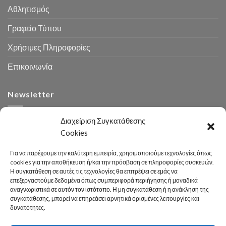
Αθλητισμός
Γραφείο Τύπου
Χρήσιμες Πληροφορίες
Επικοινωνία
Newsletter
Διαχείριση Συγκατάθεσης
Cookies
Για να παρέχουμε την καλύτερη εμπειρία, χρησιμοποιούμε τεχνολογίες όπως
cookies για την αποθήκευση ή/και την πρόσβαση σε πληροφορίες συσκευών.
Η συγκατάθεση σε αυτές τις τεχνολογίες θα επιτρέψει σε εμάς να
Αναζήτηση
επεξεργαστούμε δεδομένα όπως συμπεριφορά περιήγησης ή μοναδικά
αναγνωριστικά σε αυτόν τον ιστότοπο. Η μη συγκατάθεση ή η ανάκληση της
συγκατάθεσης, μπορεί να επηρεάσει αρνητικά ορισμένες λειτουργίες και
δυνατότητες.