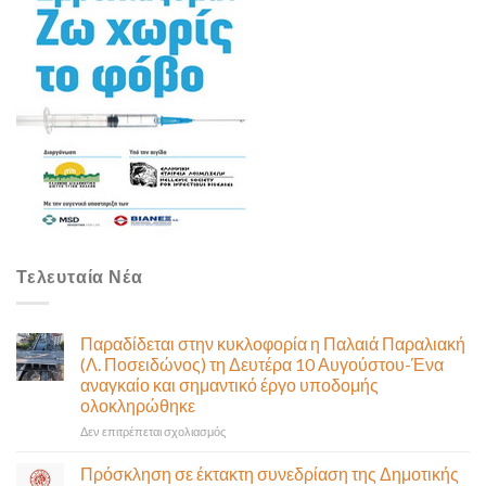
Τελευταία Νέα
Παραδίδεται στην κυκλοφορία η Παλαιά Παραλιακή
(Λ. Ποσειδώνος) τη Δευτέρα 10 Αυγούστου-Ένα
αναγκαίο και σημαντικό έργο υποδομής
ολοκληρώθηκε
στο
Δεν επιτρέπεται σχολιασμός
Παραδίδεται
στην
Πρόσκληση σε έκτακτη συνεδρίαση της Δημοτικής
κυκλοφορία