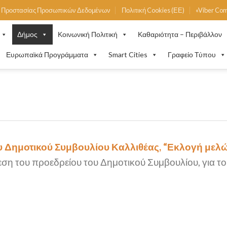
ή Προστασίας Προσωπικών Δεδομένων
Πολιτική Cookies (ΕΕ)
«Viber Co
Δήμος
Κοινωνική Πολιτική
Καθαριότητα – Περιβάλλον
Ευρωπαϊκά Προγράμματα
Smart Cities
Γραφείο Τύπου
 Δημοτικού Συμβουλίου Καλλιθέας, “Εκλογή μελώ
εση του προεδρείου του Δημοτικού Συμβουλίου, για το