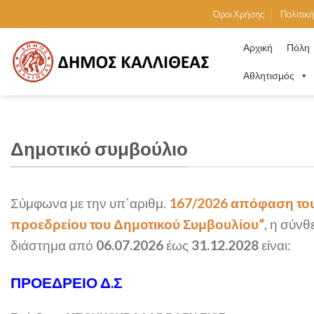
Skip
Όροι Χρήσης
Πολιτικ
to
content
Αρχική
Πόλη
Αθλητισμός
Δημοτικό συμβούλιο
Σύμφωνα με την υπ΄αριθμ.
167/2026 απόφαση του
προεδρείου του Δημοτικού Συμβουλίου”
, η σύνθ
διάστημα από
06.07.2026
έως
31.12.2028
είναι:
ΠΡΟΕΔΡΕΙΟ Δ.Σ