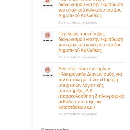
έκτακτη
διαγωνισμού για την εκμίσθωση
αναγκαίο
συνεδρίαση
του σχολικού κυλικείου του 1ου
και
της
Δημοτικού Καλλιθέας
σημαντικό
Δημοτικής
έργο
Επιτροπής
στο
Δεν επιτρέπεται σχολιασμός
υποδομής
που
Περίληψη
ολοκληρώθηκε
θα
προκήρυξης
Περίληψη προκήρυξης
γίνει
διαγωνισμού
διαγωνισμού για την εκμίσθωση
δια
για
του σχολικού κυλικείου του 3ου
ζώσης
την
Δημοτικού Καλλιθέας
(στην
εκμίσθωση
αίθουσα
του
στο
Δεν επιτρέπεται σχολιασμός
Δημοτικού
σχολικού
Περίληψη
Συμβουλίου)
κυλικείου
προκήρυξης
Ανοικτός κάτω των ορίων
&
του
διαγωνισμού
Ηλεκτρονικός Διαγωνισμός, για
με
1ου
για
την δαπάνη με τίτλο: «Παροχή
τηλεδιάσκεψη
Δημοτικού
την
υπηρεσιών λογιστικής
(μικτή
Καλλιθέας
εκμίσθωση
υποστήριξης Δ.Κ.
συνεδρίαση),
του
(παρακολούθηση διπλογραφικής
την
σχολικού
μεθόδου, σύνταξη οικ.
Πέμπτη
κυλικείου
06
καταστάσεων κ.α.)
του
Αυγούστου
3ου
στο
Δεν επιτρέπεται σχολιασμός
&
Δημοτικού
Ανοικτός
ώρα
Καλλιθέας
κάτω
12:30
των
Κατηγορίες