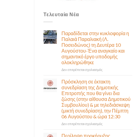
Τελευταία Νέα
Παραδίδεται στην κυκλοφορία η
Παλαιά Παραλιακή (Λ.
Ποσειδώνος) τη Δευτέρα 10
Αυγούστου-Ένα αναγκαίο και
σημαντικό έργο υποδομής
ολοκληρώθηκε
στο
Δεν επιτρέπεται σχολιασμός
Παραδίδεται
στην
Πρόσκληση σε έκτακτη
κυκλοφορία
συνεδρίαση της Δημοτικής
η
Επιτροπής που θα γίνει δια
Παλαιά
ζώσης (στην αίθουσα Δημοτικού
Παραλιακή
Συμβουλίου) & με τηλεδιάσκεψη
(Λ.
(μικτή συνεδρίαση), την Πέμπτη
Ποσειδώνος)
06 Αυγούστου & ώρα 12:30
τη
Δευτέρα
στο
Δεν επιτρέπεται σχολιασμός
10
Πρόσκληση
Αυγούστου-
σε
Περίληψη προκήρυξης
Ένα