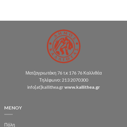
Δ.Κ.
(παρακολούθηση
διπλογραφικής
μεθόδου,
σύνταξη
οικ.
καταστάσεων
κ.α.)
Ματζαγριωτάκη 76 τ.κ 176 76 Καλλιθέα
Τηλέφωνο: 213 2070300
info[at]kallithea.gr
www.kallithea.gr
MENOY
Πόλη