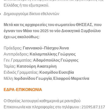
Ελλάδας ή του εξωτερικού.
Δημιουργούμε δίκτυο εθελοντών
Μετά και τις αρχαιρεσίες του σωματείου ΘΗΣΕΑΣ, που
έγιναν τον Μάιο του 2025 το νέο Διοικητικό Συμβούλιο
έχει ως ακολούθως:
Πρόεδρος:
Γιαννακού–Πάσχου Άννα
Αντιπρόεδρος:
Καλαμπαλίκης Γεώργιος
Γεν. Γραμματέας:
Αδαμόπούλος Γεώργιος
Ταμίας:
Κατσούρη Αικατερίνη
Ειδικός Γραμματέας:
Κοσμίδου Ευσεβία
Μέλη:
Ιορδανίδου Γεωργία
,
Ελαφρού Μαριετίνα
ΕΔΡΑ-ΕΠΙΚΟΙΝΩΝΙΑ
Ο Θησέας λειτουργεί καθημερινά με ραντεβού
Επικοινωνία και πληροφορίες στo τηλέφωνo : 21095.87.117