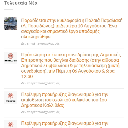
Τελευταία Νέα
Παραδίδεται στην κυκλοφορία η Παλαιά Παραλιακή
(Λ. Ποσειδώνος) τη Δευτέρα 10 Αυγούστου-Ένα
αναγκαίο και σημαντικό έργο υποδομής
ολοκληρώθηκε
στο
Δεν επιτρέπεται σχολιασμός
Παραδίδεται
στην
Πρόσκληση σε έκτακτη συνεδρίαση της Δημοτικής
κυκλοφορία
Επιτροπής που θα γίνει δια ζώσης (στην αίθουσα
η
Δημοτικού Συμβουλίου) & με τηλεδιάσκεψη (μικτή
Παλαιά
συνεδρίαση), την Πέμπτη 06 Αυγούστου & ώρα
Παραλιακή
12:30
(Λ.
Ποσειδώνος)
στο
Δεν επιτρέπεται σχολιασμός
τη
Πρόσκληση
Δευτέρα
σε
Περίληψη προκήρυξης διαγωνισμού για την
10
έκτακτη
εκμίσθωση του σχολικού κυλικείου του 1ου
Αυγούστου-
συνεδρίαση
Δημοτικού Καλλιθέας
Ένα
της
αναγκαίο
στο
Δεν επιτρέπεται σχολιασμός
Δημοτικής
και
Περίληψη
Επιτροπής
σημαντικό
προκήρυξης
που
Περίληψη προκήρυξης διαγωνισμού για την
έργο
διαγωνισμού
θα