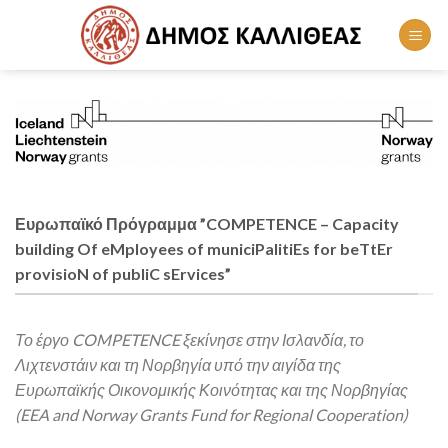
Skip
to
content
Ευρωπαϊκό Πρόγραμμα ”COMPETENCE – Capacity
building Of eMployees of municiPalitiEs for beTtEr
provisioN of publiC sErvices”
Το έργο COMPETENCE ξεκίνησε στην Ισλανδία, το
Λιχτενστάιν και τη Νορβηγία υπό την αιγίδα της
Ευρωπαϊκής Οικονομικής Κοινότητας και της Νορβηγίας
(EEA and Norway Grants Fund for Regional Cooperation)