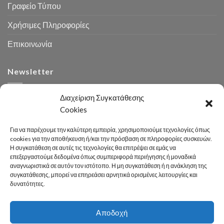
Γραφείο Τύπου
Χρήσιμες Πληροφορίες
Επικοινωνία
Newsletter
Διαχείριση Συγκατάθεσης
Cookies
Για να παρέχουμε την καλύτερη εμπειρία, χρησιμοποιούμε τεχνολογίες όπως
cookies για την αποθήκευση ή/και την πρόσβαση σε πληροφορίες συσκευών.
Η συγκατάθεση σε αυτές τις τεχνολογίες θα επιτρέψει σε εμάς να
Αναζήτηση
επεξεργαστούμε δεδομένα όπως συμπεριφορά περιήγησης ή μοναδικά
αναγνωριστικά σε αυτόν τον ιστότοπο. Η μη συγκατάθεση ή η ανάκληση της
συγκατάθεσης, μπορεί να επηρεάσει αρνητικά ορισμένες λειτουργίες και
δυνατότητες.
Αποδοχή