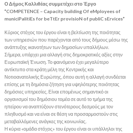
Ο Δήμος Καλλιθέας συμμετέχει στο Έργο
”COMPETENCE – Capacity building Of eMployees of
municiPalitiEs for beTtEr provisioN of publiC sErvices”
Κύριος στόχος του έργου είναι η βελτίωση της ποιότητας
των υπηρεσιών που παρέχονται από τους δήμους μέσω της
ανάπτυξης ικανοτήτων των δημοσίων υπαλλήλων.
Σήμερα, υπάρχει μια αλλαγή στις δημοκρατικές αξίες στην
Ευρωπαϊκή Ένωση. Το φαινόμενο έχει μεγαλύτερο
αντίκτυπο στα κράτη μέλη της Κεντρικής και
Νοτιοανατολικής Ευρώπης, όπου αυτή η αλλαγή συνδέεται
επίσης με τη δημόσια ζήτηση για υψηλότερης ποιότητας
δημόσιες υπηρεσίες. Είναι επομένως σημαντικό οι
οργανισμοί του δημόσιου τομέα σε αυτό το τμήμα της
ηπείρου να αναπτύξουν στενότερους δεσμούς με τον
πληθυσμό και να είναι σε θέση να προσαρμοστούν στις
μεταβαλλόμενες ανάγκες της κοινωνίας.
Η κύρια «ομάδα στόχος» του έργου είναι οι υπάλληλοι της