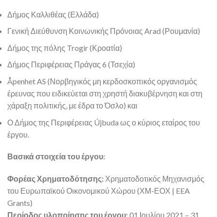
Δήμος Καλλιθέας (Ελλάδα)
Γενική Διεύθυνση Κοινωνικής Πρόνοιας Arad (Ρουμανία)
Δήμος της πόλης Trogir (Κροατία)
Δήμος Περιφέρειας Πράγας 6 (Τσεχία)
Åpenhet AS (Νορβηγικός μη κερδοσκοπικός οργανισμός
έρευνας που ειδικεύεται στη χρηστή διακυβέρνηση και στη
χάραξη πολιτικής, με έδρα το Όσλο) και
Ο Δήμος της Περιφέρειας Újbuda ως ο κύριος εταίρος του
έργου.
Βασικά στοιχεία του έργου:
Φορέας Χρηματοδότησης:
Χρηματοδοτικός Μηχανισμός
του Ευρωπαϊκού Οικονομικού Χώρου (ΧΜ-ΕΟΧ | EEA
Grants)
Περίοδος υλοποίησης του έργου:
01 Ιουλίου 2021 – 31