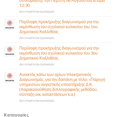
συνεδρίαση), την Πέμπτη 06 Αυγούστου & ώρα
Παραλιακή
12:30
(Λ.
Ποσειδώνος)
στο
Δεν επιτρέπεται σχολιασμός
τη
Πρόσκληση
Δευτέρα
σε
Περίληψη προκήρυξης διαγωνισμού για την
10
έκτακτη
εκμίσθωση του σχολικού κυλικείου του 1ου
Αυγούστου-
συνεδρίαση
Δημοτικού Καλλιθέας
Ένα
της
αναγκαίο
στο
Δεν επιτρέπεται σχολιασμός
Δημοτικής
και
Περίληψη
Επιτροπής
σημαντικό
προκήρυξης
που
Περίληψη προκήρυξης διαγωνισμού για την
έργο
διαγωνισμού
θα
εκμίσθωση του σχολικού κυλικείου του 3ου
υποδομής
για
γίνει
Δημοτικού Καλλιθέας
ολοκληρώθηκε
την
δια
στο
Δεν επιτρέπεται σχολιασμός
εκμίσθωση
ζώσης
Περίληψη
του
(στην
προκήρυξης
σχολικού
αίθουσα
Ανοικτός κάτω των ορίων Ηλεκτρονικός
διαγωνισμού
κυλικείου
Δημοτικού
Διαγωνισμός, για την δαπάνη με τίτλο: «Παροχή
για
του
Συμβουλίου)
υπηρεσιών λογιστικής υποστήριξης Δ.Κ.
την
1ου
&
(παρακολούθηση διπλογραφικής μεθόδου,
εκμίσθωση
Δημοτικού
με
σύνταξη οικ. καταστάσεων κ.α.)
του
Καλλιθέας
τηλεδιάσκεψη
σχολικού
(μικτή
στο
Δεν επιτρέπεται σχολιασμός
κυλικείου
συνεδρίαση),
Ανοικτός
του
την
κάτω
3ου
Πέμπτη
των
Κατηγορίες