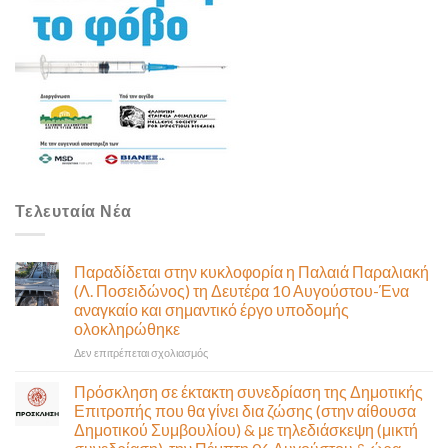
Τελευταία Νέα
Παραδίδεται στην κυκλοφορία η Παλαιά Παραλιακή
(Λ. Ποσειδώνος) τη Δευτέρα 10 Αυγούστου-Ένα
αναγκαίο και σημαντικό έργο υποδομής
ολοκληρώθηκε
στο
Δεν επιτρέπεται σχολιασμός
Παραδίδεται
στην
Πρόσκληση σε έκτακτη συνεδρίαση της Δημοτικής
κυκλοφορία
Επιτροπής που θα γίνει δια ζώσης (στην αίθουσα
η
Δημοτικού Συμβουλίου) & με τηλεδιάσκεψη (μικτή
Παλαιά