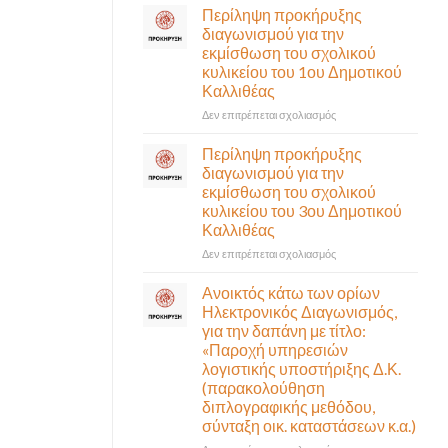
σε
Περίληψη προκήρυξης
αναγκαίο
έκτακτη
διαγωνισμού για την
και
συνεδρίαση
εκμίσθωση του σχολικού
σημαντικό
της
έργο
κυλικείου του 1ου Δημοτικού
Δημοτικής
υποδομής
Καλλιθέας
Επιτροπής
ολοκληρώθηκε
που
στο
Δεν επιτρέπεται σχολιασμός
θα
Περίληψη
γίνει
προκήρυξης
Περίληψη προκήρυξης
δια
διαγωνισμού
διαγωνισμού για την
ζώσης
για
εκμίσθωση του σχολικού
(στην
την
κυλικείου του 3ου Δημοτικού
αίθουσα
εκμίσθωση
Καλλιθέας
Δημοτικού
του
Συμβουλίου)
σχολικού
στο
Δεν επιτρέπεται σχολιασμός
&
κυλικείου
Περίληψη
με
του
προκήρυξης
Ανοικτός κάτω των ορίων
τηλεδιάσκεψη
1ου
διαγωνισμού
Ηλεκτρονικός Διαγωνισμός,
(μικτή
Δημοτικού
για
για την δαπάνη με τίτλο:
συνεδρίαση),
Καλλιθέας
την
«Παροχή υπηρεσιών
την
εκμίσθωση
λογιστικής υποστήριξης Δ.Κ.
Πέμπτη
του
06
(παρακολούθηση
σχολικού
Αυγούστου
διπλογραφικής μεθόδου,
κυλικείου
&
σύνταξη οικ. καταστάσεων κ.α.)
του
ώρα
3ου