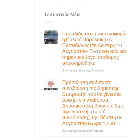
Τελευταία Νέα
Παραδίδεται στην κυκλοφορία
η Παλαιά Παραλιακή (Λ.
Ποσειδώνος) τη Δευτέρα 10
Αυγούστου-Ένα αναγκαίο και
σημαντικό έργο υποδομής
ολοκληρώθηκε
στο
Δεν επιτρέπεται σχολιασμός
Παραδίδεται
στην
Πρόσκληση σε έκτακτη
κυκλοφορία
συνεδρίαση της Δημοτικής
η
Επιτροπής που θα γίνει δια
Παλαιά
ζώσης (στην αίθουσα
Παραλιακή
Δημοτικού Συμβουλίου) & με
(Λ.
τηλεδιάσκεψη (μικτή
Ποσειδώνος)
συνεδρίαση), την Πέμπτη 06
τη
Αυγούστου & ώρα 12:30
Δευτέρα
10
στο
Δεν επιτρέπεται σχολιασμός
Αυγούστου-
Πρόσκληση
Ένα