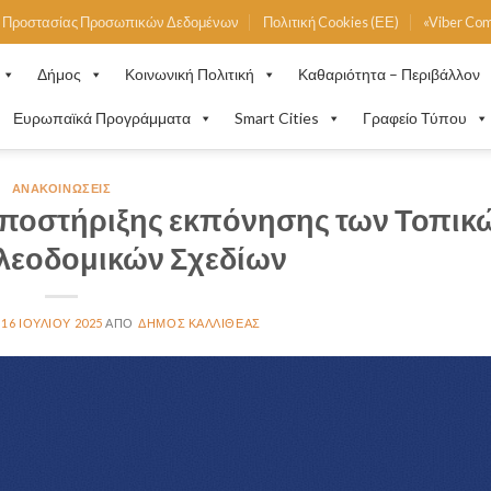
ή Προστασίας Προσωπικών Δεδομένων
Πολιτική Cookies (ΕΕ)
«Viber Co
Δήμος
Κοινωνική Πολιτική
Καθαριότητα – Περιβάλλον
Ευρωπαϊκά Προγράμματα
Smart Cities
Γραφείο Τύπου
ΑΝΑΚΟΙΝΏΣΕΙΣ
ποστήριξης εκπόνησης των Τοπικ
λεοδομικών Σχεδίων
16 ΙΟΥΛΊΟΥ 2025
ΔΉΜΟΣ ΚΑΛΛΙΘΈΑΣ