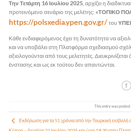
Την Τετάρτη 16 Ιουλίου 2025
, αρχίζει η διαδικ
προτεινόμενο σενάριο της μελέτης:
«ΤΟΠΙΚΟ ΠΟ
https://polsxedia.ypen.gov.gr/
του
ΥΠΕ
Κάθε ενδιαφερόμενος έχει τη δυνατότητα να αξιολ
και να υποβάλει στη Πλατφόρμα σχεδιασμού σχόλ
αξιολογούνται από τους μελετητές. Διευκρινίζεται
ένστασης και ως εκ τούτου δεν απαντώνται.
This entry was posted 
Εκδήλωση για τα 51 χρόνια από την Τουρκική εισβολή 
Κύπρο – Δευτέρα 21 Ιουλίου 2025 και ώρα 19:30 στην Πλατε