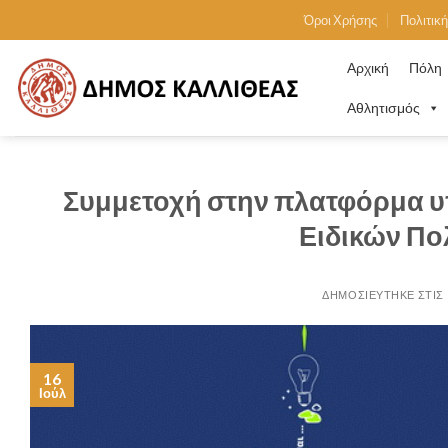
Skip
Όροι Χρήσης
Πολιτικ
to
content
Αρχική
Πόλη
Αθλητισμός
Συμμετοχή στην πλατφόρμα υ
Ειδικών Πο
16
Ιούλ