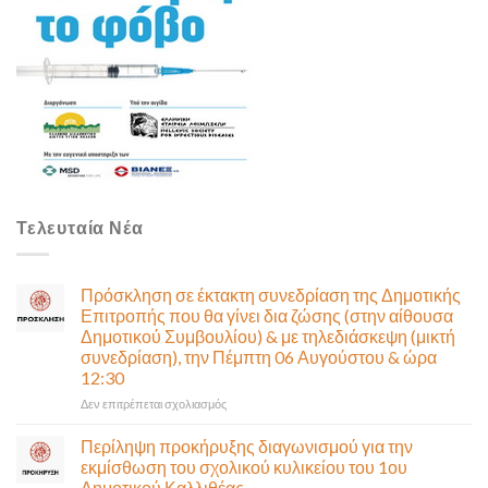
Τελευταία Νέα
Πρόσκληση σε έκτακτη συνεδρίαση της Δημοτικής
Επιτροπής που θα γίνει δια ζώσης (στην αίθουσα
Δημοτικού Συμβουλίου) & με τηλεδιάσκεψη (μικτή
συνεδρίαση), την Πέμπτη 06 Αυγούστου & ώρα
12:30
στο
Δεν επιτρέπεται σχολιασμός
Πρόσκληση
σε
Περίληψη προκήρυξης διαγωνισμού για την
έκτακτη
εκμίσθωση του σχολικού κυλικείου του 1ου
συνεδρίαση
Δημοτικού Καλλιθέας