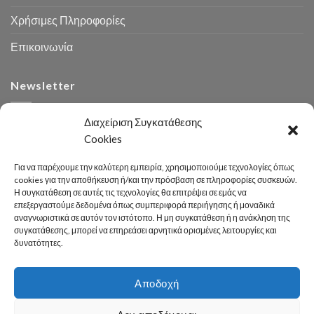
Χρήσιμες Πληροφορίες
Επικοινωνία
Newsletter
Διαχείριση Συγκατάθεσης
Cookies
Για να παρέχουμε την καλύτερη εμπειρία, χρησιμοποιούμε τεχνολογίες όπως
cookies για την αποθήκευση ή/και την πρόσβαση σε πληροφορίες συσκευών.
Η συγκατάθεση σε αυτές τις τεχνολογίες θα επιτρέψει σε εμάς να
Αναζήτηση
επεξεργαστούμε δεδομένα όπως συμπεριφορά περιήγησης ή μοναδικά
αναγνωριστικά σε αυτόν τον ιστότοπο. Η μη συγκατάθεση ή η ανάκληση της
συγκατάθεσης, μπορεί να επηρεάσει αρνητικά ορισμένες λειτουργίες και
δυνατότητες.
Αποδοχή
Developed 2026 by
enginius.gr