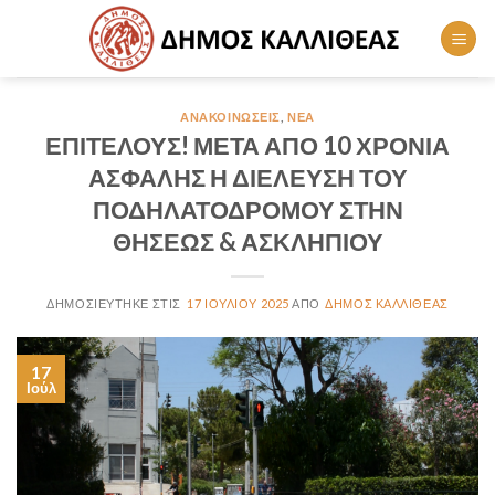
Skip
to
content
ΑΝΑΚΟΙΝΏΣΕΙΣ
,
ΝΈΑ
ΕΠΙΤΕΛΟΥΣ! ΜΕΤΑ ΑΠΟ 10 ΧΡΟΝΙΑ
ΑΣΦΑΛΗΣ Η ΔΙΕΛΕΥΣΗ ΤΟΥ
ΠΟΔΗΛΑΤΟΔΡΟΜΟΥ ΣΤΗΝ
ΘΗΣΕΩΣ & ΑΣΚΛΗΠΙΟΥ
17 ΙΟΥΛΊΟΥ 2025
ΔΉΜΟΣ ΚΑΛΛΙΘΈΑΣ
17
Ιούλ