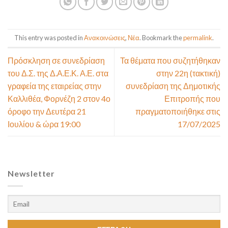
This entry was posted in
Ανακοινώσεις
,
Νέα
. Bookmark the
permalink
.
Πρόσκληση σε συνεδρίαση
Τα θέματα που συζητήθηκαν
του Δ.Σ. της Δ.Α.Ε.Κ. Α.Ε. στα
στην 22η (τακτική)
γραφεία της εταιρείας στην
συνεδρίαση της Δημοτικής
Καλλιθέα, Φορνέζη 2 στον 4ο
Επιτροπής που
όροφο την Δευτέρα 21
πραγματοποιήθηκε στις
Ιουλίου & ώρα 19:00
17/07/2025
Newsletter