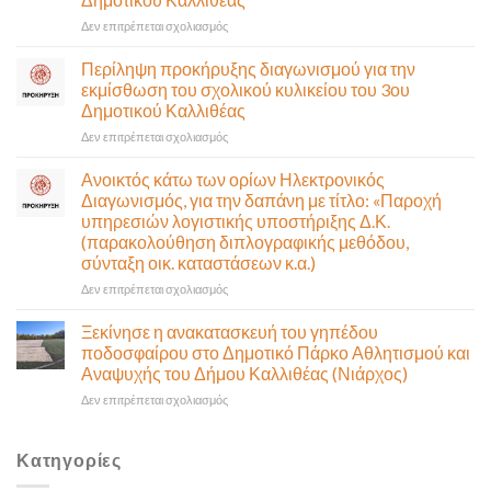
της
στο
Δεν επιτρέπεται σχολιασμός
Δημοτικής
Περίληψη
Επιτροπής
προκήρυξης
που
Περίληψη προκήρυξης διαγωνισμού για την
διαγωνισμού
θα
εκμίσθωση του σχολικού κυλικείου του 3ου
για
γίνει
Δημοτικού Καλλιθέας
την
δια
στο
Δεν επιτρέπεται σχολιασμός
εκμίσθωση
ζώσης
Περίληψη
του
(στην
προκήρυξης
σχολικού
αίθουσα
Ανοικτός κάτω των ορίων Ηλεκτρονικός
διαγωνισμού
κυλικείου
Δημοτικού
Διαγωνισμός, για την δαπάνη με τίτλο: «Παροχή
για
του
Συμβουλίου)
υπηρεσιών λογιστικής υποστήριξης Δ.Κ.
την
1ου
&
(παρακολούθηση διπλογραφικής μεθόδου,
εκμίσθωση
Δημοτικού
με
σύνταξη οικ. καταστάσεων κ.α.)
του
Καλλιθέας
τηλεδιάσκεψη
σχολικού
(μικτή
στο
Δεν επιτρέπεται σχολιασμός
κυλικείου
συνεδρίαση),
Ανοικτός
του
την
κάτω
Ξεκίνησε η ανακατασκευή του γηπέδου
3ου
Πέμπτη
των
ποδοσφαίρου στο Δημοτικό Πάρκο Αθλητισμού και
Δημοτικού
06
ορίων
Αναψυχής του Δήμου Καλλιθέας (Νιάρχος)
Καλλιθέας
Αυγούστου
Ηλεκτρονικός
&
στο
Δεν επιτρέπεται σχολιασμός
Διαγωνισμός,
ώρα
Ξεκίνησε
για
12:30
η
την
ανακατασκευή
δαπάνη
Κατηγορίες
του
με