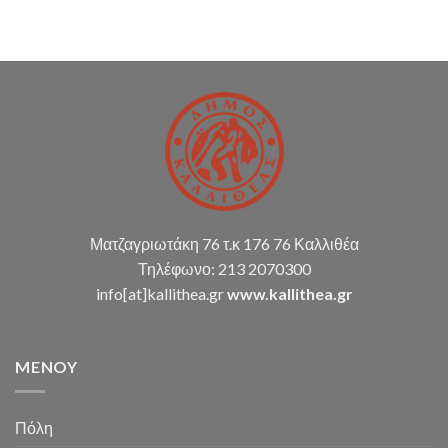
(παρακολούθηση
διπλογραφικής
μεθόδου,
σύνταξη
οικ.
καταστάσεων
κ.α.)
Ματζαγριωτάκη 76 τ.κ 176 76 Καλλιθέα
Τηλέφωνο: 213 2070300
info[at]kallithea.gr
www.kallithea.gr
MENOY
Πόλη