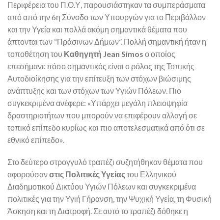
Περιφέρεια του Π.Ο.Υ, παρουσιάστηκαν τα συμπεράσματα
από από την 6η Σύνοδο των Υπουργών για το Περιβάλλον
και την Υγεία και πολλά ακόμη σημαντικά θέματα που
άπτονται των “Πράσινων Δήμων”. Πολλή σημαντική ήταν η
τοποθέτηση του
Καθηγητή
Jean Simos
ο οποίος
επεσήμανε πόσο σημαντικός είναι ο ρόλος της Τοπικής
Αυτοδιοίκησης για την επίτευξη των στόχων βιώσιμης
ανάπτυξης και των στόχων των Υγιών Πόλεων. Πιο
συγκεκριμένα ανέφερε: «Υπάρχει μεγάλη πλειοψηφία
δραστηριοτήτων που μπορούν να επιφέρουν αλλαγή σε
τοπικό επίπεδο κυρίως και πιο αποτελεσματικά από ότι σε
εθνικό επίπεδο».
Στο δεύτερο στρογγυλό τραπέζι συζητήθηκαν θέματα που
αφορούσαν
στις Πολιτικές Υγείας
του Ελληνικού
Διαδημοτικού Δικτύου Υγιών Πόλεων και συγκεκριμένα
πολιτικές για την Υγιή Γήρανση, την Ψυχική Υγεία, τη Φυσική
Άσκηση και τη Διατροφή. Σε αυτό το τραπέζι δόθηκε η