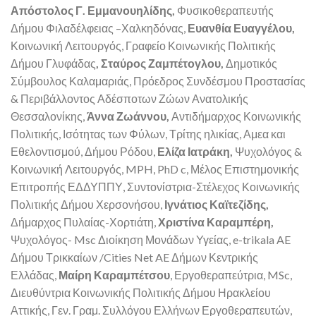
Απόστολος Γ. Εμμανουηλίδης,
Φυσικοθεραπευτής
Δήμου Φιλαδέλφειας –Χαλκηδόνας,
Ευανθία Ευαγγέλου,
Κοινωνική Λειτουργός, Γραφείο Κοινωνικής Πολιτικής
Δήμου Γλυφάδας
, Σταύρος Ζαμπέτογλου,
Δημοτικός
Σύμβουλος Καλαμαριάς, Πρόεδρος Συνδέσμου Προστασίας
& Περιβάλλοντος Αδέσποτων Ζώων Ανατολικής
Θεσσαλονίκης,
Άννα Ζωάννου,
Αντιδήμαρχος Κοινωνικής
Πολιτικής, Ισότητας των Φύλων, Τρίτης ηλικίας, Αμεα και
Εθελοντισμού, Δήμου Ρόδου,
Ελίζα Ιατράκη,
Ψυχολόγος &
Κοινωνική Λειτουργός, MPH, PhD c, Μέλος Επιστημονικής
Επιτροπής ΕΔΔΥΠΠΥ, Συντονίστρια-Στέλεχος Κοινωνικής
Πολιτικής Δήμου Χερσονήσου,
Ιγνάτιος Καϊτεζίδης,
Δήμαρχος Πυλαίας-Χορτιάτη,
Χριστίνα Καραμπέρη,
Ψυχολόγος- Msc Διοίκηση Μονάδων Υγείας, e-trikala AE
Δήμου Τρικκαίων /Cities Net AE Δήμων Κεντρικής
Ελλάδας,
Μαίρη Καραμπέτσου
, Εργοθεραπεύτρια, MSc,
Διευθύντρια Κοινωνικής Πολιτικής Δήμου Ηρακλείου
Αττικής, Γεν. Γραμ. Συλλόγου Ελλήνων Εργοθεραπευτών,