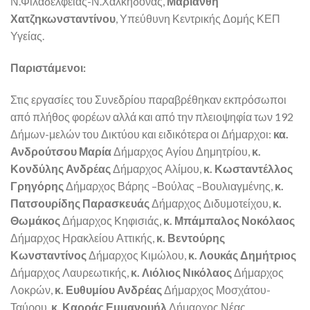
Ν.Φιλαδέλφειας-Ν.Χαλκηδόνας,
Μαριάνθη
Χατζηκωνσταντίνου
, Υπεύθυνη Κεντρικής Δομής ΚΕΠ
Υγείας.
Παριστάμενοι:
Στις εργασίες του Συνεδρίου παραβρέθηκαν εκπρόσωποι
από πλήθος φορέων αλλά και από την πλειοψηφία των 192
Δήμων-μελών του Δικτύου και ειδικότερα οι Δήμαρχοι:
κα.
Ανδρούτσου Μαρία
Δήμαρχος Αγίου Δημητρίου,
κ.
Κονδύλης Ανδρέας
Δήμαρχος Αλίμου,
κ. Κωσταντέλλος
Γρηγόρης
Δήμαρχος Βάρης –Βούλας –Βουλιαγμένης,
κ.
Πατσουρίδης Παρασκευάς
Δήμαρχος Διδυμοτείχου,
κ.
Θωμάκος
Δήμαρχος Κηφισιάς,
κ. Μπάμπαλος Νοκόλαος
Δήμαρχος Ηρακλείου Αττικής,
κ. Βεντούρης
Κωνσταντίνος
Δήμαρχος Κιμώλου,
κ. Λουκάς Δημήτριος
Δήμαρχος Λαυρεωτικής,
κ. Λιόλιος Νικόλαος
Δήμαρχος
Λοκρών,
κ. Ευθυμίου Ανδρέας
Δήμαρχος Μοσχάτου-
Ταύρου,
κ. Καρράς Εμμανουήλ
Δήμαρχος Νέας