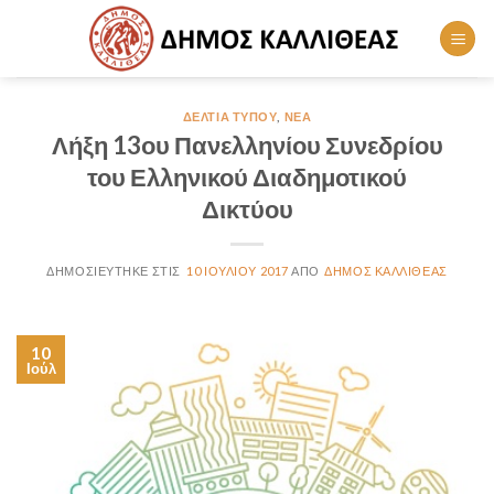
Skip
to
content
ΔΕΛΤΊΑ ΤΎΠΟΥ
,
ΝΈΑ
Λήξη 13ου Πανελληνίου Συνεδρίου
του Ελληνικού Διαδημοτικού
Δικτύου
10 ΙΟΥΛΊΟΥ 2017
ΔΉΜΟΣ ΚΑΛΛΙΘΈΑΣ
10
Ιούλ