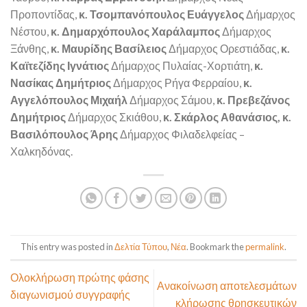
Προποντίδας,
κ.
Τσομπανόπουλος Ευάγγελος
Δήμαρχος
Νέστου,
κ. Δημαρχόπουλος Χαράλαμπος
Δήμαρχος
Ξάνθης,
κ. Μαυρίδης Βασίλειος
Δήμαρχος Ορεστιάδας,
κ.
Καϊτεζίδης Ιγνάτιος
Δήμαρχος Πυλαίας-Χορτιάτη,
κ.
Νασίκας Δημήτριος
Δήμαρχος Ρήγα Φερραίου,
κ.
Αγγελόπουλος Μιχαήλ
Δήμαρχος Σάμου,
κ. Πρεβεζάνος
Δημήτριος
Δήμαρχος Σκιάθου,
κ. Σκάρλος Αθανάσιος, κ.
Βασιλόπουλος Άρης
Δήμαρχος Φιλαδελφείας –
Χαλκηδόνας.
This entry was posted in
Δελτία Τύπου
,
Νέα
. Bookmark the
permalink
.
Ολοκλήρωση πρώτης φάσης
Ανακοίνωση αποτελεσμάτων
διαγωνισμού συγγραφής
κλήρωσης θρησκευτικών