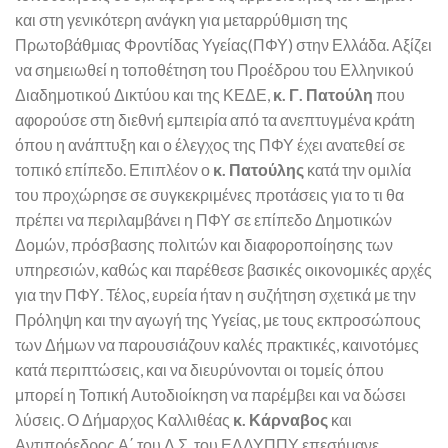
και στη γενικότερη ανάγκη για μεταρρύθμιση της
Πρωτοβάθμιας Φροντίδας Υγείας(ΠΦΥ) στην Ελλάδα. Αξίζει
να σημειωθεί η τοποθέτηση του Προέδρου του Ελληνικού
Διαδημοτικού Δικτύου και της ΚΕΔΕ,
κ. Γ. Πατούλη
που
αφορούσε στη διεθνή εμπειρία από τα ανεπτυγμένα κράτη
όπου η ανάπτυξη και ο έλεγχος της ΠΦΥ έχει ανατεθεί σε
τοπικό επίπεδο. Επιπλέον ο
κ. Πατούλης
κατά την ομιλία
του προχώρησε σε συγκεκριμένες προτάσεις για το τι θα
πρέπει να περιλαμβάνει η ΠΦΥ σε επίπεδο Δημοτικών
Δομών, πρόσβασης πολιτών και διαφοροποίησης των
υπηρεσιών, καθώς και παρέθεσε βασικές οικονομικές αρχές
για την ΠΦΥ. Τέλος, ευρεία ήταν η συζήτηση σχετικά με την
Πρόληψη και την αγωγή της Υγείας, με τους εκπροσώπους
των Δήμων να παρουσιάζουν καλές πρακτικές, καινοτόμες
κατά περιπτώσεις, και να διευρύνονται οι τομείς όπου
μπορεί η Τοπική Αυτοδιοίκηση να παρέμβει και να δώσει
λύσεις. Ο Δήμαρχος Καλλιθέας
κ. Κάρναβος
και
Αντιπρόεδρος Α΄ του Δ.Σ. του ΕΔΔΥΠΠΥ επεσήμανε