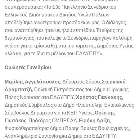
συμπερασματικά: «Το 13ο Πανελλήνιο Συνέδριο του
Ελληνικού Διαδημοτικού Δικτύου Υγιών Πόλεων
αποδείχθηκε ανώτερο των προσδοκιών μας. Ο διάλογος
που αναπτύχθηκε ήταν υψηλού επιπέδου. Το εύρος της
θεματολογίας που κάλυψε το Συνέδριο, παρήγαγε πολύτιμη
γνώση για τα κρίσιμα θέματα του τομέα της Δημόσιας Υγείας
αλλά και για το ίδιο το μέλλον του ΕΔΔΥΠΠΥ».
Ομιλητές Συνεδρίου
Μιχάλης Αγγελόπουλος,
Δήμαρχος Σάμου,
Στεργιανή
Αραμπατζή,
Πολιτική Εκπρόσωπος του Δήμου Ηρωικής
Πόλης Νάουσας στο ΕΔΔΥΠΠΥ,
Χρήστος Γιαννάκης,
Δημοτικός Σύμβουλος στο Δήμο Ηλιούπολης, Εντεταλμένος
Σύμβουλος Δημάρχου για το ΚΕΠ Υγείας,
Ορέστης
Γιωτάκος,
Πρόεδρος ΟΜΠΡΕΛΑ,
Ειρήνη Δρίζη
,
Φυσικοθεραπεύτρια Δήμου Βάρης Βούλας Βουλιαγμένης,
Αναπληρώτρια Συντονίστρια Δήμου στο ΕΔΔΥΠΠΥ,