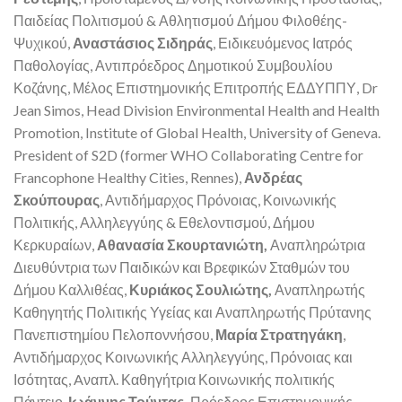
Παιδείας Πολιτισμού & Αθλητισμού Δήμου Φιλοθέης-
Ψυχικού,
Αναστάσιος Σιδηράς
, Ειδικευόμενος Ιατρός
Παθολογίας, Αντιπρόεδρος Δημοτικού Συμβουλίου
Κοζάνης, Μέλος Επιστημονικής Επιτροπής ΕΔΔΥΠΠΥ, Dr
Jean Simos, Head Division Environmental Health and Health
Promotion, Institute of Global Health, University of Geneva.
President of S2D (former WHO Collaborating Centre for
Francophone Healthy Cities, Rennes),
Ανδρέας
Σκούπουρας
, Αντιδήμαρχος Πρόνοιας, Κοινωνικής
Πολιτικής, Αλληλεγγύης & Εθελοντισμού, Δήμου
Κερκυραίων,
Αθανασία Σκουρτανιώτη,
Αναπληρώτρια
Διευθύντρια των Παιδικών και Βρεφικών Σταθμών του
Δήμου Καλλιθέας,
Κυριάκος Σουλιώτης,
Αναπληρωτής
Καθηγητής Πολιτικής Υγείας και Αναπληρωτής Πρύτανης
Πανεπιστημίου Πελοποννήσου,
Μαρία Στρατηγάκη
,
Αντιδήμαρχος Κοινωνικής Αλληλεγγύης, Πρόνοιας και
Ισότητας, Aναπλ. Καθηγήτρια Κοινωνικής πολιτικής
Πάντειο,
Ιωάννης Τούντας,
Πρόεδρος Επιστημονικής