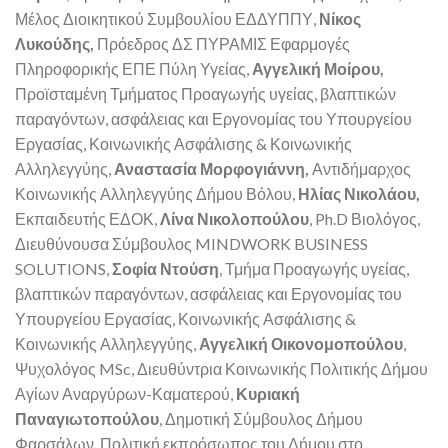
Μέλος Διοικητικού Συμβουλίου ΕΔΔΥΠΠΥ,
Νίκος
Λυκούδης,
Πρόεδρος ΔΣ ΠΥΡΑΜΙΣ Εφαρμογές
Πληροφορικής ΕΠΕ Πύλη Υγείας,
Αγγελική Μοίρου,
Προϊσταμένη Τμήματος Προαγωγής υγείας, βλαπτικών
παραγόντων, ασφάλειας και Εργονομίας του Υπουργείου
Εργασίας, Κοινωνικής Ασφάλισης & Κοινωνικής
Αλληλεγγύης,
Αναστασία Μορφογιάννη,
Αντιδήμαρχος
Κοινωνικής Αλληλεγγύης Δήμου Βόλου,
Ηλίας Νικολάου,
Εκπαιδευτής ΕΔΟΚ,
Λίνα Νικολοπούλου
, Ph.D Βιολόγος,
Διευθύνουσα Σύμβουλος MINDWORK BUSINESS
SOLUTIONS,
Σοφία Ντούση
, Τμήμα Προαγωγής υγείας,
βλαπτικών παραγόντων, ασφάλειας και Εργονομίας του
Υπουργείου Εργασίας, Κοινωνικής Ασφάλισης &
Κοινωνικής Αλληλεγγύης,
Αγγελική Οικονομοπούλου
,
Ψυχολόγος MSc, Διευθύντρια Κοινωνικής Πολιτικής Δήμου
Αγίων Αναργύρων-Καματερού,
Κυριακή
Παναγιωτοπούλου
, Δημοτική Σύμβουλος Δήμου
Φαρσάλων, Πολιτική εκπρόσωπος του Δήμου στο