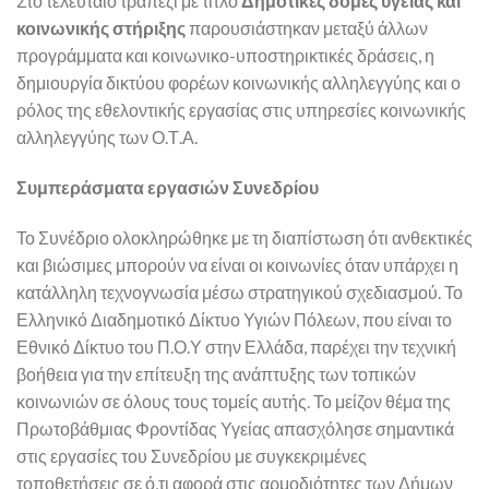
Στο τελευταίο τραπέζι με τίτλο
Δημοτικές δομές υγείας και
κοινωνικής στήριξης
παρουσιάστηκαν μεταξύ άλλων
προγράμματα και κοινωνικο-υποστηρικτικές δράσεις, η
δημιουργία δικτύου φορέων κοινωνικής αλληλεγγύης και ο
ρόλος της εθελοντικής εργασίας στις υπηρεσίες κοινωνικής
αλληλεγγύης των Ο.Τ.Α.
Συμπεράσματα εργασιών Συνεδρίου
Το Συνέδριο ολοκληρώθηκε με τη διαπίστωση ότι ανθεκτικές
και βιώσιμες μπορούν να είναι οι κοινωνίες όταν υπάρχει η
κατάλληλη τεχνογνωσία μέσω στρατηγικού σχεδιασμού. Το
Ελληνικό Διαδημοτικό Δίκτυο Υγιών Πόλεων, που είναι το
Εθνικό Δίκτυο του Π.Ο.Υ στην Ελλάδα, παρέχει την τεχνική
βοήθεια για την επίτευξη της ανάπτυξης των τοπικών
κοινωνιών σε όλους τους τομείς αυτής. Το μείζον θέμα της
Πρωτοβάθμιας Φροντίδας Υγείας απασχόλησε σημαντικά
στις εργασίες του Συνεδρίου με συγκεκριμένες
τοποθετήσεις σε ό,τι αφορά στις αρμοδιότητες των Δήμων