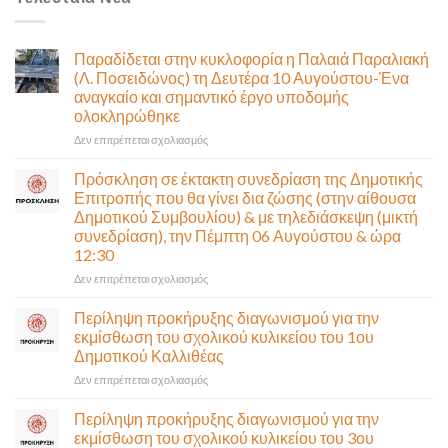
Παραδίδεται στην κυκλοφορία η Παλαιά Παραλιακή
(Λ. Ποσειδώνος) τη Δευτέρα 10 Αυγούστου-Ένα
αναγκαίο και σημαντικό έργο υποδομής
ολοκληρώθηκε
στο
Δεν επιτρέπεται σχολιασμός
Παραδίδεται
στην
Πρόσκληση σε έκτακτη συνεδρίαση της Δημοτικής
κυκλοφορία
Επιτροπής που θα γίνει δια ζώσης (στην αίθουσα
η
Δημοτικού Συμβουλίου) & με τηλεδιάσκεψη (μικτή
Παλαιά
συνεδρίαση), την Πέμπτη 06 Αυγούστου & ώρα
Παραλιακή
12:30
(Λ.
Ποσειδώνος)
στο
Δεν επιτρέπεται σχολιασμός
τη
Πρόσκληση
Δευτέρα
σε
Περίληψη προκήρυξης διαγωνισμού για την
10
έκτακτη
εκμίσθωση του σχολικού κυλικείου του 1ου
Αυγούστου-
συνεδρίαση
Δημοτικού Καλλιθέας
Ένα
της
αναγκαίο
στο
Δεν επιτρέπεται σχολιασμός
Δημοτικής
και
Περίληψη
Επιτροπής
σημαντικό
προκήρυξης
που
Περίληψη προκήρυξης διαγωνισμού για την
έργο
διαγωνισμού
θα
εκμίσθωση του σχολικού κυλικείου του 3ου
υποδομής
για
γίνει