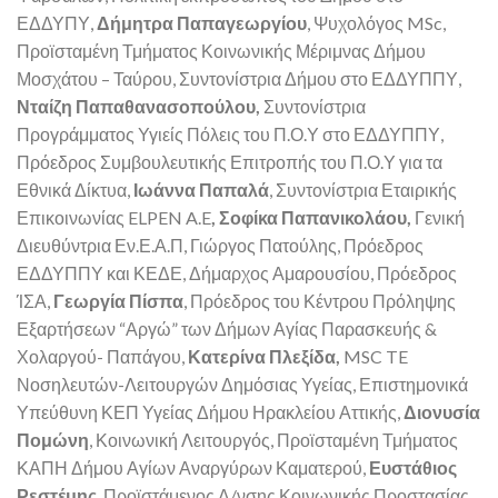
ΕΔΔΥΠΥ,
Δήμητρα Παπαγεωργίου
, Ψυχολόγος MSc,
Προϊσταμένη Τμήματος Κοινωνικής Μέριμνας Δήμου
Μοσχάτου – Ταύρου, Συντονίστρια Δήμου στο ΕΔΔΥΠΠΥ,
Νταίζη Παπαθανασοπούλου,
Συντονίστρια
Προγράμματος Υγιείς Πόλεις του Π.Ο.Υ στο ΕΔΔΥΠΠΥ,
Πρόεδρος Συμβουλευτικής Επιτροπής του Π.Ο.Υ για τα
Εθνικά Δίκτυα,
Ιωάννα Παπαλά
, Συντονίστρια Εταιρικής
Επικοινωνίας ELPEN A.E
, Σοφίκα Παπανικολάου,
Γενική
Διευθύντρια Εν.Ε.Α.Π, Γιώργος Πατούλης, Πρόεδρος
ΕΔΔΥΠΠΥ και ΚΕΔΕ, Δήμαρχος Αμαρουσίου, Πρόεδρος
ΊΣΑ,
Γεωργία Πίσπα
, Πρόεδρος του Κέντρου Πρόληψης
Εξαρτήσεων “Αργώ” των Δήμων Αγίας Παρασκευής &
Χολαργού- Παπάγου,
Κατερίνα Πλεξίδα,
MSC TE
Νοσηλευτών-Λειτουργών Δημόσιας Υγείας, Επιστημονικά
Υπεύθυνη ΚΕΠ Υγείας Δήμου Ηρακλείου Αττικής,
Διονυσία
Πομώνη
, Κοινωνική Λειτουργός, Προϊσταμένη Τμήματος
ΚΑΠΗ Δήμου Αγίων Αναργύρων Καματερού,
Ευστάθιος
Ρεστέμης
, Προϊστάμενος Δ/νσης Κοινωνικής Προστασίας,