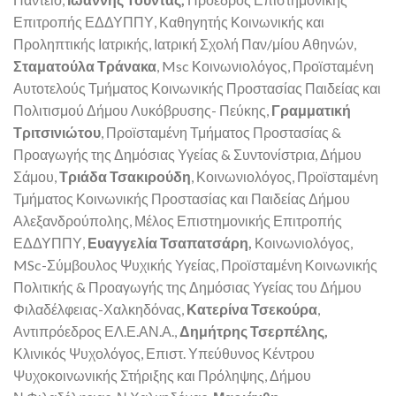
Επιτροπής ΕΔΔΥΠΠΥ, Καθηγητής Κοινωνικής και
Προληπτικής Ιατρικής, Ιατρική Σχολή Παν/μίου Αθηνών,
Σταματούλα Τράνακα
, Msc Κοινωνιολόγος, Προϊσταμένη
Αυτοτελούς Τμήματος Κοινωνικής Προστασίας Παιδείας και
Πολιτισμού Δήμου Λυκόβρυσης- Πεύκης,
Γραμματική
Τριτσινιώτου
, Προϊσταμένη Τμήματος Προστασίας &
Προαγωγής της Δημόσιας Υγείας & Συντονίστρια, Δήμου
Σάμου,
Τριάδα Τσακιρούδη
, Κοινωνιολόγος, Προϊσταμένη
Τμήματος Κοινωνικής Προστασίας και Παιδείας Δήμου
Αλεξανδρούπολης, Μέλος Επιστημονικής Επιτροπής
ΕΔΔΥΠΠΥ,
Ευαγγελία Τσαπατσάρη,
Κοινωνιολόγος,
MSc-Σύμβουλος Ψυχικής Υγείας, Προϊσταμένη Κοινωνικής
Πολιτικής & Προαγωγής της Δημόσιας Υγείας του Δήμου
Φιλαδέλφειας-Χαλκηδόνας,
Κατερίνα Τσεκούρα
,
Αντιπρόεδρος ΕΛ.Ε.ΑΝ.Α.,
Δημήτρης Τσερπέλης,
Κλινικός Ψυχολόγος, Επιστ. Υπεύθυνος Κέντρου
Ψυχοκοινωνικής Στήριξης και Πρόληψης, Δήμου