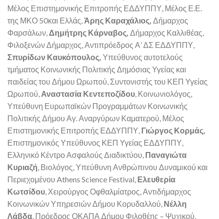
Μέλος Επιστημονικής Επιτροπής ΕΔΔΥΠΠΥ, Μέλος Ε.Ε.
της ΜΚΟ 50και Ελλάς,
Άρης Καραχάλιος,
Δήμαρχος
Φαρσάλων,
Δημήτρης Κάρναβος,
Δήμαρχος Καλλιθέας,
Φιλοξενών Δήμαρχος, Αντιπρόεδρος Α’ ΔΣ ΕΔΔΥΠΠΥ,
Σπυρίδων Καυκόπουλος,
Υπεύθυνος αυτοτελούς
τμήματος Κοινωνικής Πολιτικής Δημόσιας Υγείας και
παιδείας του Δήμου Ωρωπού, Συντονιστής του ΚΕΠ Υγείας
Ωρωπού,
Αναστασία Κεντεποζίδου
, Κοινωνιολόγος,
Υπεύθυνη Ευρωπαϊκών Προγραμμάτων Κοινωνικής
Πολιτικής Δήμου Αγ. Αναργύρων Καματερού, Μέλος
Επιστημονικής Επιτροπής ΕΔΔΥΠΠΥ,
Γιώργος Κορμάς,
Επιστημονικός Υπεύθυνος ΚΕΠ Υγείας ΕΔΔΥΠΠΥ,
Ελληνικό Κέντρο Ασφαλούς Διαδικτύου,
Παναγιώτα
Κυριαζή
, Βιολόγος, Υπεύθυνη Ανθρώπινου Δυναμικού και
Περιεχομένου Athens Science Festival,
Ελευθερία
Κωτσίδου
, Χειρούργος Οφθαλμίατρος, Αντιδήμαρχος
Κοινωνικών Υπηρεσιών Δήμου Κορυδαλλού,
Νέλλη
Λάβδα
, Πρόεδρος ΟΚΑΠΑ Δήμου Φιλοθέης – Ψυχικού,