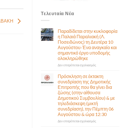
Τελευταία Νέα
ΔΑΒΑΚΗ
Παραδίδεται στην κυκλοφορία
η Παλαιά Παραλιακή (Λ.
Ποσειδώνος) τη Δευτέρα 10
Αυγούστου-Ένα αναγκαίο και
σημαντικό έργο υποδομής
ολοκληρώθηκε
στο
Δεν επιτρέπεται σχολιασμός
Παραδίδεται
στην
Πρόσκληση σε έκτακτη
κυκλοφορία
συνεδρίαση της Δημοτικής
η
Επιτροπής που θα γίνει δια
Παλαιά
ζώσης (στην αίθουσα
Παραλιακή
Δημοτικού Συμβουλίου) & με
(Λ.
τηλεδιάσκεψη (μικτή
Ποσειδώνος)
συνεδρίαση), την Πέμπτη 06
τη
Αυγούστου & ώρα 12:30
Δευτέρα
10
στο
Δεν επιτρέπεται σχολιασμός
Αυγούστου-
Πρόσκληση
Ένα