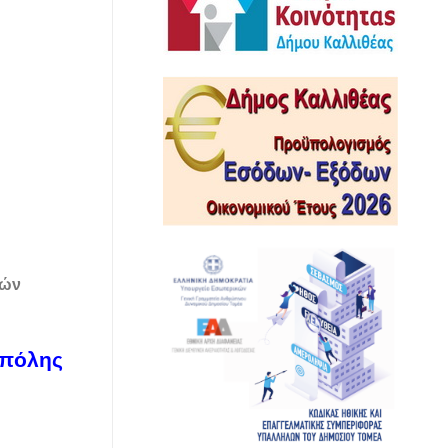
κών
 πόλης