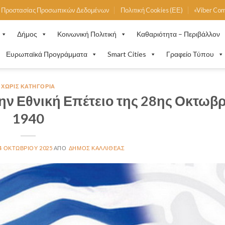
ή Προστασίας Προσωπικών Δεδομένων
Πολιτική Cookies (ΕΕ)
«Viber Co
Δήμος
Κοινωνική Πολιτική
Καθαριότητα – Περιβάλλον
Ευρωπαϊκά Προγράμματα
Smart Cities
Γραφείο Τύπου
ΧΩΡΊΣ ΚΑΤΗΓΟΡΊΑ
την Εθνική Επέτειο της 28ης Οκτωβ
1940
4 ΟΚΤΩΒΡΊΟΥ 2025
ΔΉΜΟΣ ΚΑΛΛΙΘΈΑΣ