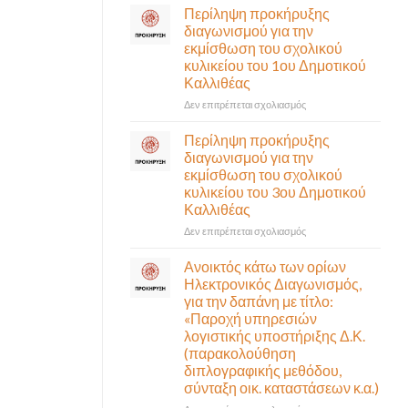
σε
Περίληψη προκήρυξης
αναγκαίο
έκτακτη
διαγωνισμού για την
και
συνεδρίαση
εκμίσθωση του σχολικού
σημαντικό
της
έργο
κυλικείου του 1ου Δημοτικού
Δημοτικής
υποδομής
Καλλιθέας
Επιτροπής
ολοκληρώθηκε
που
στο
Δεν επιτρέπεται σχολιασμός
θα
Περίληψη
γίνει
προκήρυξης
Περίληψη προκήρυξης
δια
διαγωνισμού
διαγωνισμού για την
ζώσης
για
εκμίσθωση του σχολικού
(στην
την
κυλικείου του 3ου Δημοτικού
αίθουσα
εκμίσθωση
Καλλιθέας
Δημοτικού
του
Συμβουλίου)
σχολικού
στο
Δεν επιτρέπεται σχολιασμός
&
κυλικείου
Περίληψη
με
του
προκήρυξης
Ανοικτός κάτω των ορίων
τηλεδιάσκεψη
1ου
διαγωνισμού
Ηλεκτρονικός Διαγωνισμός,
(μικτή
Δημοτικού
για
για την δαπάνη με τίτλο:
συνεδρίαση),
Καλλιθέας
την
«Παροχή υπηρεσιών
την
εκμίσθωση
λογιστικής υποστήριξης Δ.Κ.
Πέμπτη
του
06
(παρακολούθηση
σχολικού
Αυγούστου
διπλογραφικής μεθόδου,
κυλικείου
&
σύνταξη οικ. καταστάσεων κ.α.)
του
ώρα
3ου