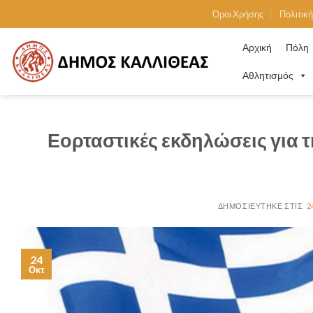
Skip
Όροι Χρήσης
Πολιτικ
to
content
Αρχική
Πόλη
Αθλητισμός
Εορταστικές εκδηλώσεις για 
2
24
Οκτ