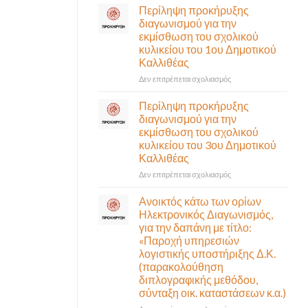
σε
Περίληψη προκήρυξης
αναγκαίο
έκτακτη
διαγωνισμού για την
και
συνεδρίαση
εκμίσθωση του σχολικού
σημαντικό
της
έργο
κυλικείου του 1ου Δημοτικού
Δημοτικής
υποδομής
Καλλιθέας
Επιτροπής
ολοκληρώθηκε
που
στο
Δεν επιτρέπεται σχολιασμός
θα
Περίληψη
γίνει
προκήρυξης
Περίληψη προκήρυξης
δια
διαγωνισμού
διαγωνισμού για την
ζώσης
για
εκμίσθωση του σχολικού
(στην
την
κυλικείου του 3ου Δημοτικού
αίθουσα
εκμίσθωση
Καλλιθέας
Δημοτικού
του
Συμβουλίου)
σχολικού
στο
Δεν επιτρέπεται σχολιασμός
&
κυλικείου
Περίληψη
με
του
προκήρυξης
Ανοικτός κάτω των ορίων
τηλεδιάσκεψη
1ου
διαγωνισμού
Ηλεκτρονικός Διαγωνισμός,
(μικτή
Δημοτικού
για
για την δαπάνη με τίτλο:
συνεδρίαση),
Καλλιθέας
την
«Παροχή υπηρεσιών
την
εκμίσθωση
λογιστικής υποστήριξης Δ.Κ.
Πέμπτη
του
06
(παρακολούθηση
σχολικού
Αυγούστου
διπλογραφικής μεθόδου,
κυλικείου
&
σύνταξη οικ. καταστάσεων κ.α.)
του
ώρα
3ου