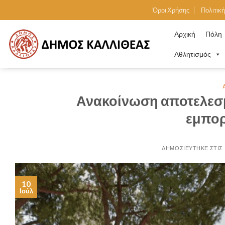
Skip
Όροι Χρήσης
Πολιτικ
to
content
Αρχική
Πόλη
Αθλητισμός
Ανακοίνωση αποτελεσ
εμπο
10
Ιούλ