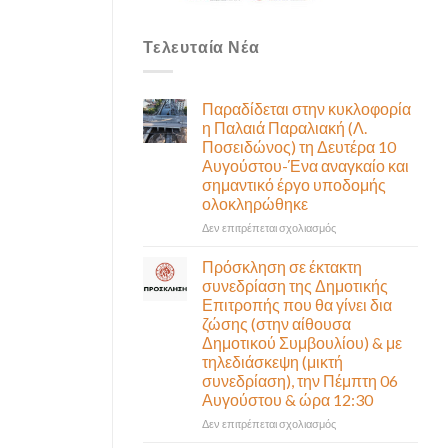
Τελευταία Νέα
Παραδίδεται στην κυκλοφορία
η Παλαιά Παραλιακή (Λ.
Ποσειδώνος) τη Δευτέρα 10
Αυγούστου-Ένα αναγκαίο και
σημαντικό έργο υποδομής
ολοκληρώθηκε
στο
Δεν επιτρέπεται σχολιασμός
Παραδίδεται
στην
Πρόσκληση σε έκτακτη
κυκλοφορία
συνεδρίαση της Δημοτικής
η
Επιτροπής που θα γίνει δια
Παλαιά
ζώσης (στην αίθουσα
Παραλιακή
Δημοτικού Συμβουλίου) & με
(Λ.
τηλεδιάσκεψη (μικτή
Ποσειδώνος)
συνεδρίαση), την Πέμπτη 06
τη
Αυγούστου & ώρα 12:30
Δευτέρα
10
στο
Δεν επιτρέπεται σχολιασμός
Αυγούστου-
Πρόσκληση
Ένα