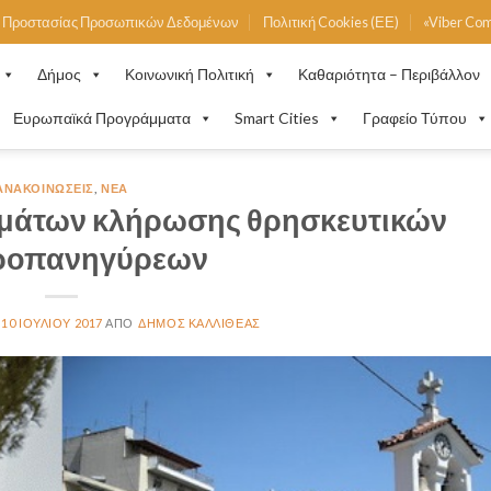
ή Προστασίας Προσωπικών Δεδομένων
Πολιτική Cookies (ΕΕ)
«Viber Co
Δήμος
Κοινωνική Πολιτική
Καθαριότητα – Περιβάλλον
Ευρωπαϊκά Προγράμματα
Smart Cities
Γραφείο Τύπου
ΑΝΑΚΟΙΝΏΣΕΙΣ
,
ΝΈΑ
μάτων κλήρωσης θρησκευτικών
ροπανηγύρεων
10 ΙΟΥΛΊΟΥ 2017
ΔΉΜΟΣ ΚΑΛΛΙΘΈΑΣ