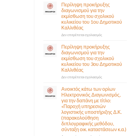
σε
Περίληψη προκήρυξης
αναγκαίο
έκτακτη
διαγωνισμού για την
και
συνεδρίαση
εκμίσθωση του σχολικού
σημαντικό
της
έργο
κυλικείου του 1ου Δημοτικού
Δημοτικής
υποδομής
Καλλιθέας
Επιτροπής
ολοκληρώθηκε
που
στο
Δεν επιτρέπεται σχολιασμός
θα
Περίληψη
γίνει
προκήρυξης
Περίληψη προκήρυξης
δια
διαγωνισμού
διαγωνισμού για την
ζώσης
για
εκμίσθωση του σχολικού
(στην
την
κυλικείου του 3ου Δημοτικού
αίθουσα
εκμίσθωση
Καλλιθέας
Δημοτικού
του
Συμβουλίου)
σχολικού
στο
Δεν επιτρέπεται σχολιασμός
&
κυλικείου
Περίληψη
με
του
προκήρυξης
Ανοικτός κάτω των ορίων
τηλεδιάσκεψη
1ου
διαγωνισμού
Ηλεκτρονικός Διαγωνισμός,
(μικτή
Δημοτικού
για
για την δαπάνη με τίτλο:
συνεδρίαση),
Καλλιθέας
την
«Παροχή υπηρεσιών
την
εκμίσθωση
λογιστικής υποστήριξης Δ.Κ.
Πέμπτη
του
06
(παρακολούθηση
σχολικού
Αυγούστου
διπλογραφικής μεθόδου,
κυλικείου
&
σύνταξη οικ. καταστάσεων κ.α.)
του
ώρα
3ου