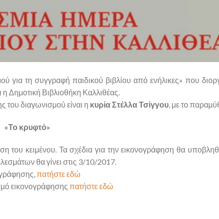
ού για τη συγγραφή παιδικού βιβλίου από ενήλικες» που διο
ι η Δημοτική Βιβλιοθήκη Καλλιθέας.
ης του διαγωνισμού είναι η
κυρία Στέλλα Τσίγγου
, με το παραμύθ
«Το κρυφτό»
η του κειμένου. Τα σχέδια για την εικονογράφηση θα υποβληθ
εσμάτων θα γίνει στις 3/10/2017.
νογράφησης,
πατήστε εδώ
ισμό εικονογράφησης
πατήστε εδώ