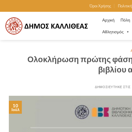
Skip
Όροι Χρήσης
Πολιτικ
to
content
Αρχική
Πόλη
Αθλητισμός
Ολοκλήρωση πρώτης φάσης
βιβλίου 
10
Ιούλ