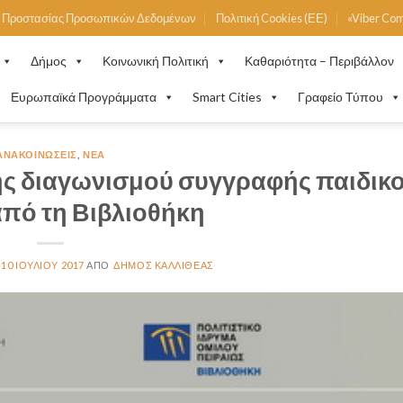
ή Προστασίας Προσωπικών Δεδομένων
Πολιτική Cookies (ΕΕ)
«Viber Co
Δήμος
Κοινωνική Πολιτική
Καθαριότητα – Περιβάλλον
Ευρωπαϊκά Προγράμματα
Smart Cities
Γραφείο Τύπου
ΑΝΑΚΟΙΝΏΣΕΙΣ
,
ΝΈΑ
 διαγωνισμού συγγραφής παιδικ
από τη Βιβλιοθήκη
10 ΙΟΥΛΊΟΥ 2017
ΔΉΜΟΣ ΚΑΛΛΙΘΈΑΣ