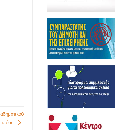
ιαδημοτικού
ικτύου