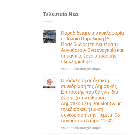
Τελευταία Νέα
Παραδίδεται στην κυκλοφορία
η Παλαιά Παραλιακή (Λ.
Ποσειδώνος) τη Δευτέρα 10
Αυγούστου-Ένα αναγκαίο και
σημαντικό έργο υποδομής
ολοκληρώθηκε
στο
Δεν επιτρέπεται σχολιασμός
Παραδίδεται
στην
Πρόσκληση σε έκτακτη
κυκλοφορία
συνεδρίαση της Δημοτικής
η
Επιτροπής που θα γίνει δια
Παλαιά
ζώσης (στην αίθουσα
Παραλιακή
Δημοτικού Συμβουλίου) & με
(Λ.
τηλεδιάσκεψη (μικτή
Ποσειδώνος)
συνεδρίαση), την Πέμπτη 06
τη
Αυγούστου & ώρα 12:30
Δευτέρα
10
στο
Δεν επιτρέπεται σχολιασμός
Αυγούστου-
Πρόσκληση
Ένα