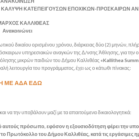
ΑΝΑΚΟΙΝΩΣΗ
ΗΝ ΚΑΛΥΨΗ ΚΑΤΕΠΕΙΓΟΥΣΩΝ ΕΠΟΧΙΚΩΝ-ΠΡΟΣΚΑΙΡΩΝ Α
ΜΑΡΧΟΣ ΚΑΛΛΙΘΕΑΣ
Ανακοινώνει
ιωτικού δικαίου ορισμένου χρόνου, διάρκειας δύο (2) μηνών, πλή
σκαιρων υπηρεσιακών αναγκών της Δ/νσης Άθλησης, για την ο
όλησης μικρών παιδιών του Δήμου Καλλιθέας
«Kallithea Summ
φαλή λειτουργία του προγράμματος, έχει ως ο κάτωθι πίνακας:
Η ΜΕ ΑΔΑ ΕΔΩ
αι να την υποβάλουν μαζί με τα απαιτούμενα δικαιολογητικά:
πό αυτούς πρόσωπο, εφόσον η εξουσιοδότηση φέρει την υπ
το Πρωτόκολλο του Δήμου Καλλιθέας, κατά τις εργάσιμες ημ