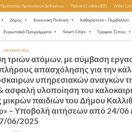
ή Προστασίας Προσωπικών Δεδομένων
Πολιτική Cookies (ΕΕ)
«Viber Co
Δήμος
Κοινωνική Πολιτική
Καθαριότητα – Περιβάλλον
Ευρωπαϊκά Προγράμματα
Smart Cities
Γραφείο Τύπου
ΠΡΟΚΗΡΎΞΕΙΣ
η τριών ατόμων, με σύμβαση εργα
ν, πλήρους απασχόλησης για την κά
σκαιρων υπηρεσιακών αναγκών τη
 & ασφαλή υλοποίηση του καλοκαιρ
μικρών παιδιών του Δήμου Καλλι
mp» – Υποβολή αιτήσεων από 24/06
7/06/2025