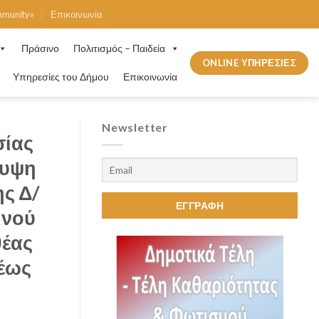
mmunity»
Επικοινωνία
Πράσινο
Πολιτισμός – Παιδεία
ONLINE ΥΠΗΡΕΣΙΕΣ
Υπηρεσίες του Δήμου
Επικοινωνία
Newsletter
σίας
λυψη
ς Δ/
ινού
θέας
 έως