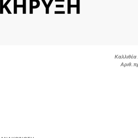
Καλλιθέα 
Αριθ. π