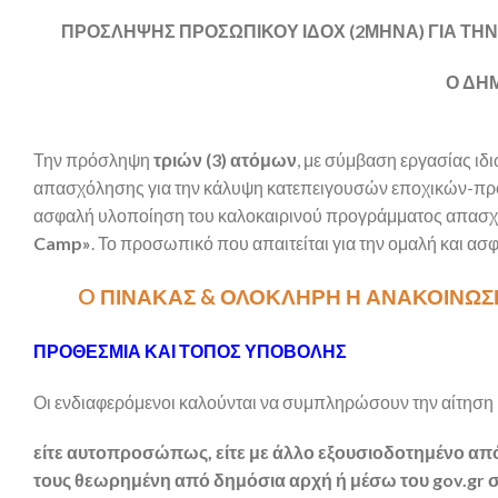
ΠΡΟΣΛΗΨΗΣ ΠΡΟΣΩΠΙΚΟΥ ΙΔΟΧ (2ΜΗΝΑ) ΓΙΑ Τ
Ο ΔΗ
Την πρόσληψη
τριών (3) ατόμων
, με σύμβαση εργασίας ιδ
απασχόλησης για την κάλυψη κατεπειγουσών εποχικών-πρό
ασφαλή υλοποίηση του καλοκαιρινού προγράμματος απασχ
Camp»
. Το προσωπικό που απαιτείται για την ομαλή και ασ
O ΠΙΝΑΚΑΣ & ΟΛΟΚΛΗΡΗ Η ΑΝΑΚΟΙΝΩΣ
ΠΡΟΘΕΣΜΙΑ ΚΑΙ ΤΟΠΟΣ ΥΠΟΒΟΛΗΣ
Οι ενδιαφερόμενοι καλούνται να συμπληρώσουν την αίτηση κ
είτε αυτοπροσώπως, είτε με άλλο εξουσιοδοτημένο α
τους θεωρημένη από δημόσια αρχή ή μέσω του gov.gr σ