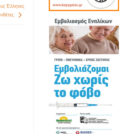
υς Έλληνες
νθέτες