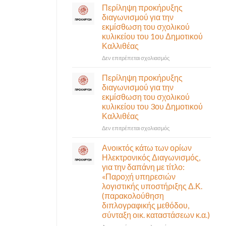
σε
Περίληψη προκήρυξης
αναγκαίο
έκτακτη
διαγωνισμού για την
και
συνεδρίαση
εκμίσθωση του σχολικού
σημαντικό
της
έργο
κυλικείου του 1ου Δημοτικού
Δημοτικής
υποδομής
Καλλιθέας
Επιτροπής
ολοκληρώθηκε
που
στο
Δεν επιτρέπεται σχολιασμός
θα
Περίληψη
γίνει
προκήρυξης
Περίληψη προκήρυξης
δια
διαγωνισμού
διαγωνισμού για την
ζώσης
για
εκμίσθωση του σχολικού
(στην
την
κυλικείου του 3ου Δημοτικού
αίθουσα
εκμίσθωση
Καλλιθέας
Δημοτικού
του
Συμβουλίου)
σχολικού
στο
Δεν επιτρέπεται σχολιασμός
&
κυλικείου
Περίληψη
με
του
προκήρυξης
Ανοικτός κάτω των ορίων
τηλεδιάσκεψη
1ου
διαγωνισμού
Ηλεκτρονικός Διαγωνισμός,
(μικτή
Δημοτικού
για
για την δαπάνη με τίτλο:
συνεδρίαση),
Καλλιθέας
την
«Παροχή υπηρεσιών
την
εκμίσθωση
λογιστικής υποστήριξης Δ.Κ.
Πέμπτη
του
06
(παρακολούθηση
σχολικού
Αυγούστου
διπλογραφικής μεθόδου,
κυλικείου
&
σύνταξη οικ. καταστάσεων κ.α.)
του
ώρα
3ου