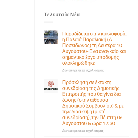
Τελευταία Νέα
Παραδίδεται στην κυκλοφορία
η Παλαιά Παραλιακή (Λ.
Ποσειδώνος) τη Δευτέρα 10
Αυγούστου-Ένα αναγκαίο και
σημαντικό έργο υποδομής
ολοκληρώθηκε
στο
Δεν επιτρέπεται σχολιασμός
Παραδίδεται
στην
Πρόσκληση σε έκτακτη
κυκλοφορία
συνεδρίαση της Δημοτικής
η
Επιτροπής που θα γίνει δια
Παλαιά
ζώσης (στην αίθουσα
Παραλιακή
Δημοτικού Συμβουλίου) & με
(Λ.
τηλεδιάσκεψη (μικτή
Ποσειδώνος)
συνεδρίαση), την Πέμπτη 06
τη
Αυγούστου & ώρα 12:30
Δευτέρα
10
στο
Δεν επιτρέπεται σχολιασμός
Αυγούστου-
Πρόσκληση
Ένα