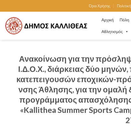
Skip
Όροι Χρήσης
Πολιτικ
to
content
Αρχική
Πόλη
Αθλητισμός
Ανακοίνωση για την πρόσληψ
Ι.Δ.Ο.Χ., διάρκειας δύο μηνώ
κατεπειγουσών εποχικών-πρό
νσης Άθλησης, για την ομαλή
προγράμματος απασχόλησης 
«Kallithea Summer Sports Ca
2