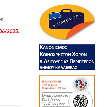
δη.
06/2025.