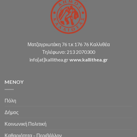
κ.α.)
Ματζαγριωτάκη 76 τ.κ 176 76 Καλλιθέα
Τηλέφωνο: 213 2070300
info[at]kallithea.gr
www.kallithea.gr
MENOY
Πόλη
Δήμος
Κοινωνική Πολιτική
Καθαριότητα – Περιβάλλον