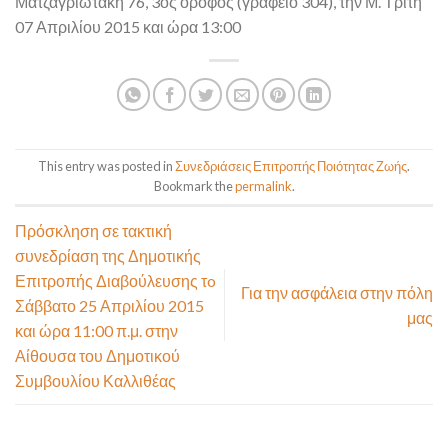
Ματζαγριωτάκη 76, 3ος όροφος (γραφείο 304), την Μ. Τρίτη
07 Απριλίου 2015 και ώρα 13:00
This entry was posted in
Συνεδριάσεις Επιτροπής Ποιότητας Ζωής
.
Bookmark the
permalink
.
Πρόσκληση σε τακτική
συνεδρίαση της Δημοτικής
Επιτροπής Διαβούλευσης τo
Για την ασφάλεια στην πόλη
Σάββατο 25 Απριλίου 2015
μας
και ώρα 11:00 π.μ. στην
Αίθουσα του Δημοτικού
Συμβουλίου Καλλιθέας