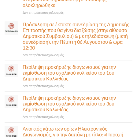
ολοκληρώθηκε
στο
Δεν επιτρέπεται σχολιασμός
Παραδίδεται
στην
Πρόσκληση σε έκτακτη συνεδρίαση της Δημοτικής
κυκλοφορία
Επιτροπής που θα γίνει δια ζώσης (στην αίθουσα
η
Δημοτικού Συμβουλίου) & με τηλεδιάσκεψη (μικτή
Παλαιά
συνεδρίαση), την Πέμπτη 06 Αυγούστου & ώρα
Παραλιακή
12:30
(Λ.
Ποσειδώνος)
στο
Δεν επιτρέπεται σχολιασμός
τη
Πρόσκληση
Δευτέρα
σε
Περίληψη προκήρυξης διαγωνισμού για την
10
έκτακτη
εκμίσθωση του σχολικού κυλικείου του 1ου
Αυγούστου-
συνεδρίαση
Δημοτικού Καλλιθέας
Ένα
της
αναγκαίο
στο
Δεν επιτρέπεται σχολιασμός
Δημοτικής
και
Περίληψη
Επιτροπής
σημαντικό
προκήρυξης
που
Περίληψη προκήρυξης διαγωνισμού για την
έργο
διαγωνισμού
θα
εκμίσθωση του σχολικού κυλικείου του 3ου
υποδομής
για
γίνει
Δημοτικού Καλλιθέας
ολοκληρώθηκε
την
δια
στο
Δεν επιτρέπεται σχολιασμός
εκμίσθωση
ζώσης
Περίληψη
του
(στην
προκήρυξης
σχολικού
αίθουσα
Ανοικτός κάτω των ορίων Ηλεκτρονικός
διαγωνισμού
κυλικείου
Δημοτικού
Διαγωνισμός, για την δαπάνη με τίτλο: «Παροχή