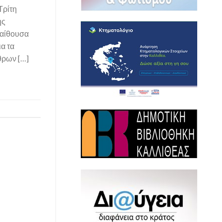
ρίτη
ης
 αίθουσα
α τα
θρων […]