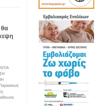
 θα
σκεψη
ΡΑΤΙΑ
ΝΣΗ
ΠΗ
Παρασκευή
ης
 αίθουσα