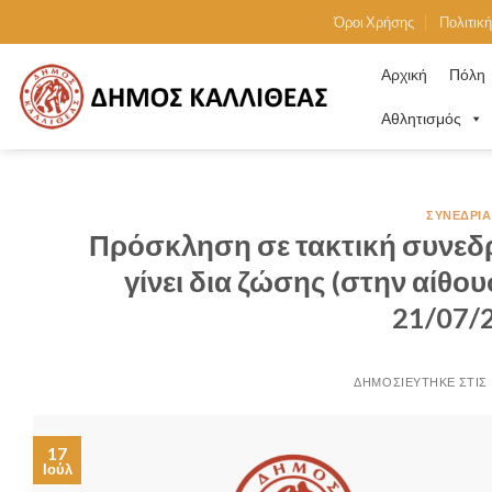
Skip
Όροι Χρήσης
Πολιτικ
to
content
Αρχική
Πόλη
Αθλητισμός
ΣΥΝΕΔΡΙΆ
Πρόσκληση σε τακτική συνεδ
γίνει δια ζώσης (στην αίθο
21/07/
17
Ιούλ