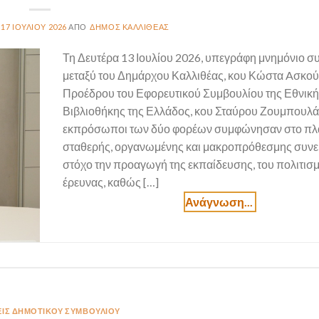
17 ΙΟΥΛΊΟΥ 2026
ΔΉΜΟΣ ΚΑΛΛΙΘΈΑΣ
Τη Δευτέρα 13 Ιουλίου 2026, υπεγράφη μνημόνιο σ
μεταξύ του Δημάρχου Καλλιθέας, κου Κώστα Aσκούν
Προέδρου του Εφορευτικού Συμβουλίου της Εθνικ
Βιβλιοθήκης της Ελλάδος, κου Σταύρου Ζουμπουλά
εκπρόσωποι των δύο φορέων συμφώνησαν στο πλα
σταθερής, οργανωμένης και μακροπρόθεσμης συνε
στόχο την προαγωγή της εκπαίδευσης, του πολιτισμ
έρευνας, καθώς […]
ΙΣ ΔΗΜΟΤΙΚΟΎ ΣΥΜΒΟΥΛΊΟΥ