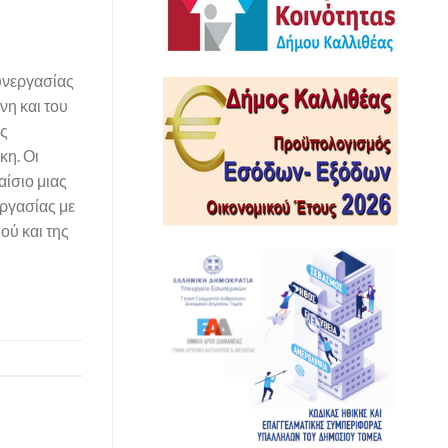
υνεργασίας
η και του
ής
κη. Οι
ίσιο μιας
ργασίας με
ού και της