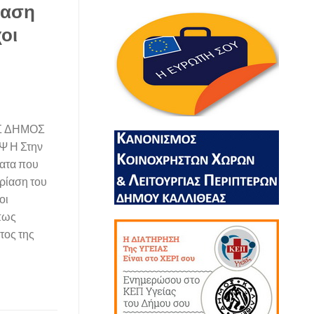
ίαση
οι
Σ ΔΗΜΟΣ
Ψ Η Στην
ματα που
δρίαση του
οι
πως
τος της