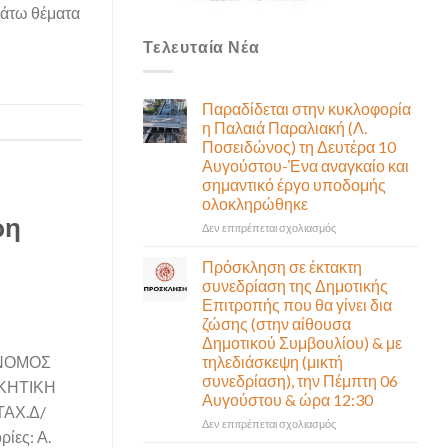
κάτω θέματα
Τελευταία Νέα
Παραδίδεται στην κυκλοφορία
η Παλαιά Παραλιακή (Λ.
Ποσειδώνος) τη Δευτέρα 10
Αυγούστου-Ένα αναγκαίο και
σημαντικό έργο υποδομής
ολοκληρώθηκε
ρη
στο
Δεν επιτρέπεται σχολιασμός
Παραδίδεται
στην
Πρόσκληση σε έκτακτη
κυκλοφορία
συνεδρίαση της Δημοτικής
η
Επιτροπής που θα γίνει δια
Παλαιά
ζώσης (στην αίθουσα
Παραλιακή
Δημοτικού Συμβουλίου) & με
(Λ.
τηλεδιάσκεψη (μικτή
 ΝΟΜΟΣ
Ποσειδώνος)
συνεδρίαση), την Πέμπτη 06
τη
ΙΚΗΤΙΚΗ
Αυγούστου & ώρα 12:30
Δευτέρα
ΑΧ.Δ/
10
στο
Δεν επιτρέπεται σχολιασμός
Αυγούστου-
ίες: Α.
Πρόσκληση
Ένα