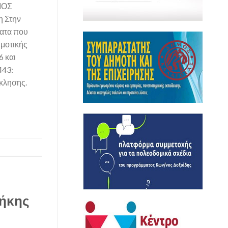
ΜΟΣ
 Στην
ματα που
ημοτικής
 και
443:
κλησης.
θήκης