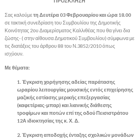
ΠΡΟΣΚΛΗΣΗ
Σας καλούμε
τη Δευτέρα 03 Φεβρουαρίου και ώρα 18.00
σε τακτική συνεδρίαση του Συμβουλίου της Δημοτικής
Κοινότητας 2ου Διαμερίσματος Καλλιθέας που θα γίνει δια
ζώσης- ( στην αίθουσα Δημοτικού Συμβουλίου) σύμφωνα με
τις διατάξεις του άρθρου 88 του Ν.3852/2010 όπως
ισχύουν.
Με θέματα:
1. Έγκριση χορήγησης αδείας παράτασης
ωραρίου λειτουργίας μουσικής εντός επιχείρησης
μαζικής εστίασης μερικής επεξεργασίας
(καφετέριας-μπαρ) και λιανικής διάθεσης
τροφίμων και ποτών επί της οδού Πεισιστράτου
12Α ιδιοκτησίας της κ. Χ. Δ.
2. Έγκριση αποδοχής ένταξης σχολικών μονάδων