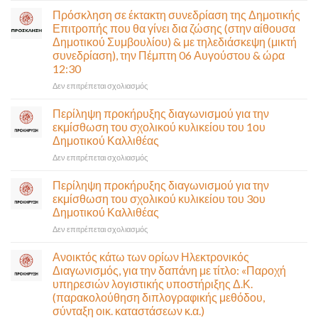
στην
Πρόσκληση σε έκτακτη συνεδρίαση της Δημοτικής
κυκλοφορία
Επιτροπής που θα γίνει δια ζώσης (στην αίθουσα
η
Δημοτικού Συμβουλίου) & με τηλεδιάσκεψη (μικτή
Παλαιά
συνεδρίαση), την Πέμπτη 06 Αυγούστου & ώρα
Παραλιακή
12:30
(Λ.
Ποσειδώνος)
στο
Δεν επιτρέπεται σχολιασμός
τη
Πρόσκληση
Δευτέρα
σε
Περίληψη προκήρυξης διαγωνισμού για την
10
έκτακτη
εκμίσθωση του σχολικού κυλικείου του 1ου
Αυγούστου-
συνεδρίαση
Δημοτικού Καλλιθέας
Ένα
της
αναγκαίο
στο
Δεν επιτρέπεται σχολιασμός
Δημοτικής
και
Περίληψη
Επιτροπής
σημαντικό
προκήρυξης
που
Περίληψη προκήρυξης διαγωνισμού για την
έργο
διαγωνισμού
θα
εκμίσθωση του σχολικού κυλικείου του 3ου
υποδομής
για
γίνει
Δημοτικού Καλλιθέας
ολοκληρώθηκε
την
δια
στο
Δεν επιτρέπεται σχολιασμός
εκμίσθωση
ζώσης
Περίληψη
του
(στην
προκήρυξης
σχολικού
αίθουσα
Ανοικτός κάτω των ορίων Ηλεκτρονικός
διαγωνισμού
κυλικείου
Δημοτικού
Διαγωνισμός, για την δαπάνη με τίτλο: «Παροχή
για
του
Συμβουλίου)
υπηρεσιών λογιστικής υποστήριξης Δ.Κ.
την
1ου
&
(παρακολούθηση διπλογραφικής μεθόδου,
εκμίσθωση
Δημοτικού
με
σύνταξη οικ. καταστάσεων κ.α.)
του
Καλλιθέας
τηλεδιάσκεψη