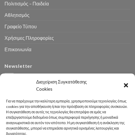
Πολιτισμός – Παιδεία
Αθλητισμός
Γραφείο Τύπου
Χρήσιμες Πληροφορίες
Επικοινωνία
Newsletter
Διαχείριση Συγκατάθεσης
Cookies
Για να παρέχουμε την καλύτερη εμπειρία, χρησιμοποιούμε τεχνολογίες όπως
cookies για την αποθήκευση ή/και την πρόσβαση σε πληροφορίες συσκευών.
Η συγκατάθεση σε αυτές τις τεχνολογίες θα επιτρέψει σε εμάς να
Αναζήτηση
επεξεργαστούμε δεδομένα όπως συμπεριφορά περιήγησης ή μοναδικά
αναγνωριστικά σε αυτόν τον ιστότοπο. Η μη συγκατάθεση ή η ανάκληση της
συγκατάθεσης, μπορεί να επηρεάσει αρνητικά ορισμένες λειτουργίες και
δυνατότητες.