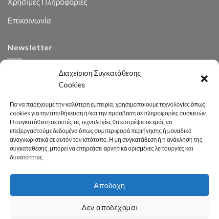
Χρήσιμες Πληροφορίες
Επικοινωνία
Newsletter
Διαχείριση Συγκατάθεσης
Cookies
Για να παρέχουμε την καλύτερη εμπειρία, χρησιμοποιούμε τεχνολογίες όπως
cookies για την αποθήκευση ή/και την πρόσβαση σε πληροφορίες συσκευών.
Η συγκατάθεση σε αυτές τις τεχνολογίες θα επιτρέψει σε εμάς να
Αναζήτηση
επεξεργαστούμε δεδομένα όπως συμπεριφορά περιήγησης ή μοναδικά
αναγνωριστικά σε αυτόν τον ιστότοπο. Η μη συγκατάθεση ή η ανάκληση της
συγκατάθεσης, μπορεί να επηρεάσει αρνητικά ορισμένες λειτουργίες και
δυνατότητες.
Αποδοχή
Developed 2026 by
enginius.gr
Δεν αποδέχομαι