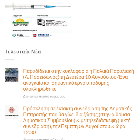
Τελευταία Νέα
Παραδίδεται στην κυκλοφορία η Παλαιά Παραλιακή
(Λ. Ποσειδώνος) τη Δευτέρα 10 Αυγούστου-Ένα
αναγκαίο και σημαντικό έργο υποδομής
ολοκληρώθηκε
στο
Δεν επιτρέπεται σχολιασμός
Παραδίδεται
στην
Πρόσκληση σε έκτακτη συνεδρίαση της Δημοτικής
κυκλοφορία
Επιτροπής που θα γίνει δια ζώσης (στην αίθουσα
η
Δημοτικού Συμβουλίου) & με τηλεδιάσκεψη (μικτή
Παλαιά
συνεδρίαση), την Πέμπτη 06 Αυγούστου & ώρα
Παραλιακή
12:30
(Λ.
Ποσειδώνος)
στο
Δεν επιτρέπεται σχολιασμός