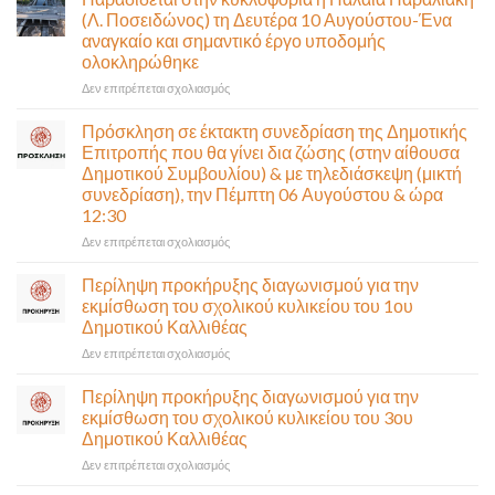
(Λ. Ποσειδώνος) τη Δευτέρα 10 Αυγούστου-Ένα
αναγκαίο και σημαντικό έργο υποδομής
ολοκληρώθηκε
στο
Δεν επιτρέπεται σχολιασμός
Παραδίδεται
στην
Πρόσκληση σε έκτακτη συνεδρίαση της Δημοτικής
κυκλοφορία
Επιτροπής που θα γίνει δια ζώσης (στην αίθουσα
η
Δημοτικού Συμβουλίου) & με τηλεδιάσκεψη (μικτή
Παλαιά
συνεδρίαση), την Πέμπτη 06 Αυγούστου & ώρα
Παραλιακή
12:30
(Λ.
Ποσειδώνος)
στο
Δεν επιτρέπεται σχολιασμός
τη
Πρόσκληση
Δευτέρα
σε
Περίληψη προκήρυξης διαγωνισμού για την
10
έκτακτη
εκμίσθωση του σχολικού κυλικείου του 1ου
Αυγούστου-
συνεδρίαση
Δημοτικού Καλλιθέας
Ένα
της
αναγκαίο
στο
Δεν επιτρέπεται σχολιασμός
Δημοτικής
και
Περίληψη
Επιτροπής
σημαντικό
προκήρυξης
που
Περίληψη προκήρυξης διαγωνισμού για την
έργο
διαγωνισμού
θα
εκμίσθωση του σχολικού κυλικείου του 3ου
υποδομής
για
γίνει
Δημοτικού Καλλιθέας
ολοκληρώθηκε
την
δια
στο
Δεν επιτρέπεται σχολιασμός
εκμίσθωση
ζώσης
Περίληψη
του
(στην