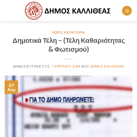
Skip
to
content
ΧΩΡΊΣ ΚΑΤΗΓΟΡΊΑ
Δημοτικά Τέλη – (Τέλη Καθαριότητας
& Φωτισμού)
7 ΑΠΡΙΛΊΟΥ 2024
ΔΉΜΟΣ ΚΑΛΛΙΘΈΑΣ
07
Απρ