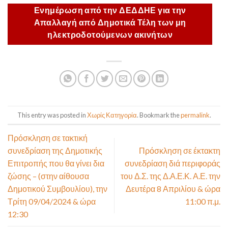
Ενημέρωση από την ΔΕΔΔΗΕ για την
Απαλλαγή από Δημοτικά Τέλη των μη
ηλεκτροδοτούμενων ακινήτων
This entry was posted in
Χωρίς Κατηγορία
. Bookmark the
permalink
.
Πρόσκληση σε τακτική
συνεδρίαση της Δημοτικής
Πρόσκληση σε έκτακτη
Επιτροπής που θα γίνει δια
συνεδρίαση διά περιφοράς
ζώσης – (στην αίθουσα
του Δ.Σ. της Δ.Α.Ε.Κ. Α.Ε. την
Δημοτικού Συμβουλίου), την
Δευτέρα 8 Απριλίου & ώρα
Τρίτη 09/04/2024 & ώρα
11:00 π.μ.
12:30