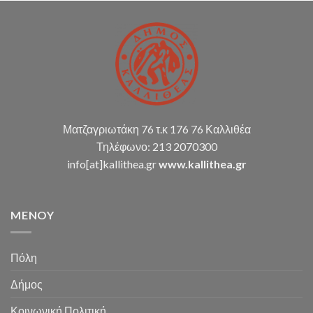
σύνταξη
οικ.
καταστάσεων
κ.α.)
Ματζαγριωτάκη 76 τ.κ 176 76 Καλλιθέα
Τηλέφωνο: 213 2070300
info[at]kallithea.gr
www.kallithea.gr
MENOY
Πόλη
Δήμος
Κοινωνική Πολιτική