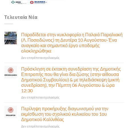
Τελευταία Νέα
Παραδίδεται στην κυκλοφορία η Παλαιά Παραλιακή
(Λ. Ποσειδώνος) τη Δευτέρα 10 Αυγούστου-Ένα
αναγκαίο και σημαντικό έργο υποδομής
ολοκληρώθηκε
στο
Δεν επιτρέπεται σχολιασμός
Παραδίδεται
στην
Πρόσκληση σε έκτακτη συνεδρίαση της Δημοτικής
κυκλοφορία
Επιτροπής που θα γίνει δια ζώσης (στην αίθουσα
η
Δημοτικού Συμβουλίου) & με τηλεδιάσκεψη (μικτή
Παλαιά
συνεδρίαση), την Πέμπτη 06 Αυγούστου & ώρα
Παραλιακή
12:30
(Λ.
Ποσειδώνος)
στο
Δεν επιτρέπεται σχολιασμός
τη
Πρόσκληση
Δευτέρα
σε
Περίληψη προκήρυξης διαγωνισμού για την
10
έκτακτη
εκμίσθωση του σχολικού κυλικείου του 1ου
Αυγούστου-
συνεδρίαση
Δημοτικού Καλλιθέας
Ένα
της
αναγκαίο
στο
Δεν επιτρέπεται σχολιασμός
Δημοτικής