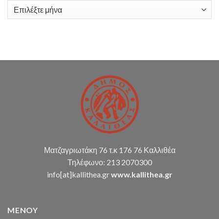
υπηρεσιών
Ιστορικό
λογιστικής
υποστήριξης
Δ.Κ.
(παρακολούθηση
διπλογραφικής
μεθόδου,
σύνταξη
οικ.
καταστάσεων
κ.α.)
Ματζαγριωτάκη 76 τ.κ 176 76 Καλλιθέα
Τηλέφωνο: 213 2070300
info[at]kallithea.gr
www.kallithea.gr
MENOY