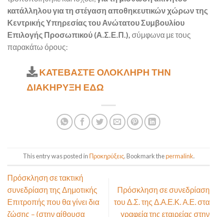
κατάλληλου για τη στέγαση αποθηκευτικών χώρων της
Κεντρικής Υπηρεσίας του Ανώτατου Συμβουλίου
Επιλογής Προσωπικού (Α.Σ.Ε.Π.),
σύμφωνα με τους
παρακάτω όρους:
ΚΑΤΕΒΑΣΤΕ ΟΛΟΚΛΗΡΗ ΤΗΝ
ΔΙΑΚΗΡΥΞΗ ΕΔΩ
This entry was posted in
Προκηρύξεις
. Bookmark the
permalink
.
Πρόσκληση σε τακτική
συνεδρίαση της Δημοτικής
Πρόσκληση σε συνεδρίαση
Επιτροπής που θα γίνει δια
του Δ.Σ. της Δ.Α.Ε.Κ. Α.Ε. στα
ζώσης – (στην αίθουσα
γραφεία της εταιρείας στην