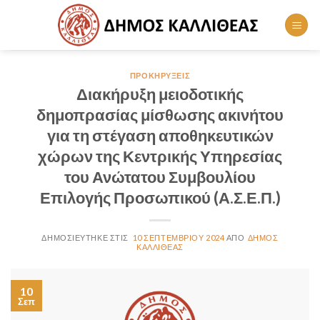
Skip
to
content
ΠΡΟΚΗΡΎΞΕΙΣ
Διακήρυξη μειοδοτικής
δημοπρασίας μίσθωσης ακινήτου
για τη στέγαση αποθηκευτικών
χώρων της Κεντρικής Υπηρεσίας
του Ανώτατου Συμβουλίου
Επιλογής Προσωπικού (Α.Σ.Ε.Π.)
10 ΣΕΠΤΕΜΒΡΊΟΥ 2024
ΔΉΜΟΣ
ΚΑΛΛΙΘΈΑΣ
10
Σεπ