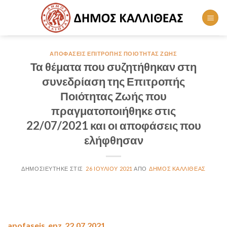
Skip
to
content
ΑΠΟΦΆΣΕΙΣ ΕΠΙΤΡΟΠΉΣ ΠΟΙΌΤΗΤΑΣ ΖΩΉΣ
Τα θέματα που συζητήθηκαν στη
συνεδρίαση της Επιτροπής
Ποιότητας Ζωής που
πραγματοποιήθηκε στις
22/07/2021 και οι αποφάσεις που
ελήφθησαν
26 ΙΟΥΛΊΟΥ 2021
ΔΉΜΟΣ ΚΑΛΛΙΘΈΑΣ
apofaseis_epz_22.07.2021