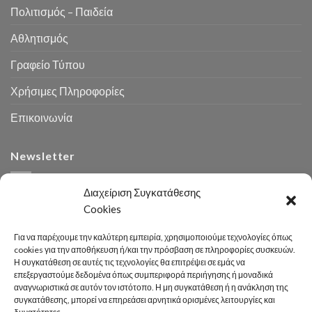
Πολιτισμός – Παιδεία
Αθλητισμός
Γραφείο Τύπου
Χρήσιμες Πληροφορίες
Επικοινωνία
Newsletter
Διαχείριση Συγκατάθεσης
Cookies
Για να παρέχουμε την καλύτερη εμπειρία, χρησιμοποιούμε τεχνολογίες όπως
cookies για την αποθήκευση ή/και την πρόσβαση σε πληροφορίες συσκευών.
Η συγκατάθεση σε αυτές τις τεχνολογίες θα επιτρέψει σε εμάς να
Αναζήτηση
επεξεργαστούμε δεδομένα όπως συμπεριφορά περιήγησης ή μοναδικά
αναγνωριστικά σε αυτόν τον ιστότοπο. Η μη συγκατάθεση ή η ανάκληση της
συγκατάθεσης, μπορεί να επηρεάσει αρνητικά ορισμένες λειτουργίες και