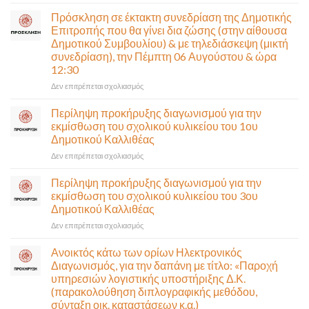
Παραδίδεται
στην
Πρόσκληση σε έκτακτη συνεδρίαση της Δημοτικής
κυκλοφορία
Επιτροπής που θα γίνει δια ζώσης (στην αίθουσα
η
Δημοτικού Συμβουλίου) & με τηλεδιάσκεψη (μικτή
Παλαιά
συνεδρίαση), την Πέμπτη 06 Αυγούστου & ώρα
Παραλιακή
12:30
(Λ.
Ποσειδώνος)
στο
Δεν επιτρέπεται σχολιασμός
τη
Πρόσκληση
Δευτέρα
σε
Περίληψη προκήρυξης διαγωνισμού για την
10
έκτακτη
εκμίσθωση του σχολικού κυλικείου του 1ου
Αυγούστου-
συνεδρίαση
Δημοτικού Καλλιθέας
Ένα
της
αναγκαίο
στο
Δεν επιτρέπεται σχολιασμός
Δημοτικής
και
Περίληψη
Επιτροπής
σημαντικό
προκήρυξης
που
Περίληψη προκήρυξης διαγωνισμού για την
έργο
διαγωνισμού
θα
εκμίσθωση του σχολικού κυλικείου του 3ου
υποδομής
για
γίνει
Δημοτικού Καλλιθέας
ολοκληρώθηκε
την
δια
στο
Δεν επιτρέπεται σχολιασμός
εκμίσθωση
ζώσης
Περίληψη
του
(στην
προκήρυξης
σχολικού
αίθουσα
Ανοικτός κάτω των ορίων Ηλεκτρονικός
διαγωνισμού
κυλικείου
Δημοτικού
Διαγωνισμός, για την δαπάνη με τίτλο: «Παροχή
για
του
Συμβουλίου)
υπηρεσιών λογιστικής υποστήριξης Δ.Κ.
την
1ου
&
(παρακολούθηση διπλογραφικής μεθόδου,
εκμίσθωση
Δημοτικού
με
σύνταξη οικ. καταστάσεων κ.α.)
του
Καλλιθέας
τηλεδιάσκεψη