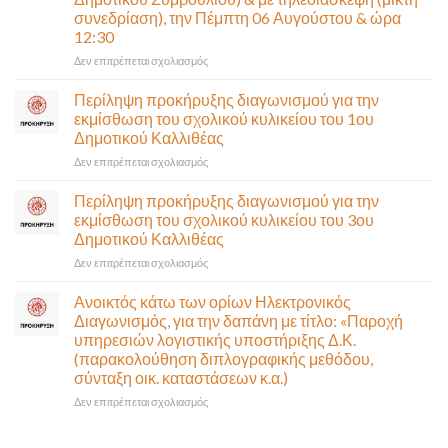
Παλαιά
συνεδρίαση), την Πέμπτη 06 Αυγούστου & ώρα
Παραλιακή
12:30
(Λ.
Ποσειδώνος)
στο
Δεν επιτρέπεται σχολιασμός
τη
Πρόσκληση
Δευτέρα
σε
Περίληψη προκήρυξης διαγωνισμού για την
10
έκτακτη
εκμίσθωση του σχολικού κυλικείου του 1ου
Αυγούστου-
συνεδρίαση
Δημοτικού Καλλιθέας
Ένα
της
αναγκαίο
στο
Δεν επιτρέπεται σχολιασμός
Δημοτικής
και
Περίληψη
Επιτροπής
σημαντικό
προκήρυξης
που
Περίληψη προκήρυξης διαγωνισμού για την
έργο
διαγωνισμού
θα
εκμίσθωση του σχολικού κυλικείου του 3ου
υποδομής
για
γίνει
Δημοτικού Καλλιθέας
ολοκληρώθηκε
την
δια
στο
Δεν επιτρέπεται σχολιασμός
εκμίσθωση
ζώσης
Περίληψη
του
(στην
προκήρυξης
σχολικού
αίθουσα
Ανοικτός κάτω των ορίων Ηλεκτρονικός
διαγωνισμού
κυλικείου
Δημοτικού
Διαγωνισμός, για την δαπάνη με τίτλο: «Παροχή
για
του
Συμβουλίου)
υπηρεσιών λογιστικής υποστήριξης Δ.Κ.
την
1ου
&
(παρακολούθηση διπλογραφικής μεθόδου,
εκμίσθωση
Δημοτικού
με
σύνταξη οικ. καταστάσεων κ.α.)
του
Καλλιθέας
τηλεδιάσκεψη
σχολικού
(μικτή
στο
Δεν επιτρέπεται σχολιασμός
κυλικείου
συνεδρίαση),
Ανοικτός
του
την
κάτω