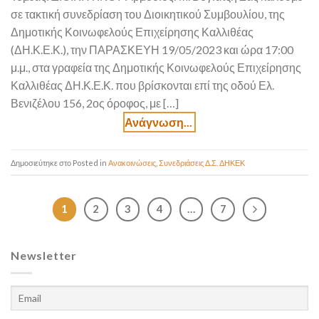
σε τακτική συνεδρίαση του Διοικητικού Συμβουλίου, της
Δημοτικής Κοινωφελούς Επιχείρησης Καλλιθέας
(ΔΗ.Κ.Ε.Κ.), την ΠΑΡΑΣΚΕΥΗ 19/05/2023 και ώρα 17:00
μ.μ., στα γραφεία της Δημοτικής Κοινωφελούς Επιχείρησης
Καλλιθέας ΔΗ.Κ.Ε.Κ. που βρίσκονται επί της οδού Ελ.
Βενιζέλου 156, 2ος όροφος, με […]
Posted in
Ανακοινώσεις
,
Συνεδριάσεις Δ.Σ. ΔΗΚΕΚ
1
2
3
4
…
7
Newsletter