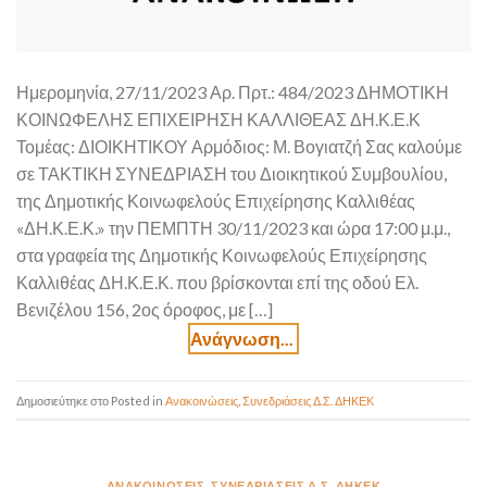
Ημερομηνία, 27/11/2023 Αρ. Πρτ.: 484/2023 ΔΗΜΟΤΙΚΗ
ΚΟΙΝΩΦΕΛΗΣ ΕΠΙΧΕΙΡΗΣΗ ΚΑΛΛΙΘΕΑΣ ΔΗ.Κ.Ε.Κ
Τομέας: ΔΙΟΙΚΗΤΙΚΟΥ Αρμόδιος: Μ. Βογιατζή Σας καλούμε
σε ΤΑΚΤΙΚΗ ΣΥΝΕΔΡΙΑΣΗ του Διοικητικού Συμβουλίου,
της Δημοτικής Κοινωφελούς Επιχείρησης Καλλιθέας
«ΔΗ.Κ.Ε.Κ.» την ΠΕΜΠΤΗ 30/11/2023 και ώρα 17:00 μ.μ.,
στα γραφεία της Δημοτικής Κοινωφελούς Επιχείρησης
Καλλιθέας ΔΗ.Κ.Ε.Κ. που βρίσκονται επί της οδού Ελ.
Βενιζέλου 156, 2ος όροφος, με […]
Posted in
Ανακοινώσεις
,
Συνεδριάσεις Δ.Σ. ΔΗΚΕΚ
ΑΝΑΚΟΙΝΏΣΕΙΣ
,
ΣΥΝΕΔΡΙΆΣΕΙΣ Δ.Σ. ΔΗΚΕΚ