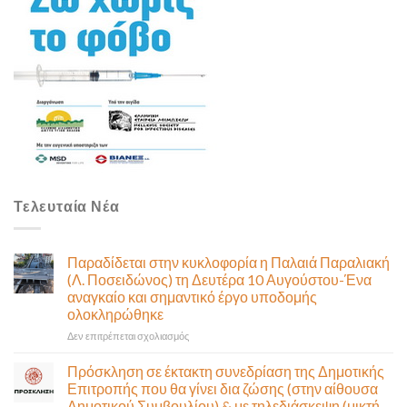
Τελευταία Νέα
Παραδίδεται στην κυκλοφορία η Παλαιά Παραλιακή
(Λ. Ποσειδώνος) τη Δευτέρα 10 Αυγούστου-Ένα
αναγκαίο και σημαντικό έργο υποδομής
ολοκληρώθηκε
στο
Δεν επιτρέπεται σχολιασμός
Παραδίδεται
στην
Πρόσκληση σε έκτακτη συνεδρίαση της Δημοτικής
κυκλοφορία
Επιτροπής που θα γίνει δια ζώσης (στην αίθουσα
η
Δημοτικού Συμβουλίου) & με τηλεδιάσκεψη (μικτή