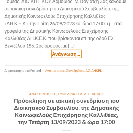
Τομέας: ΔΙΟΙΚΗΤΙΚΟΥ Αρμόδιος: Μ. Βογιατζή Σας καλούμε
σε τακτική συνεδρίαση του Διοικητικού Συμβουλίου, της
Δημοτικής Κοινωφελούς Επιχείρησης Καλλιθέας
«ΔΗ.Κ.Ε.Κ.» την Τρίτη 26/09/2023 και ώρα 17:00 μ.μ., στα
γραφεία της Δημοτικής Κοινωφελούς Επιχείρησης
Καλλιθέας ΔΗ.Κ.Ε.Κ. που βρίσκονται επί της οδού Ελ.
Βενιζέλου 156, 2ος όροφος, με […]
Posted in
Ανακοινώσεις
,
Συνεδριάσεις Δ.Σ. ΔΗΚΕΚ
ΑΝΑΚΟΙΝΏΣΕΙΣ
,
ΣΥΝΕΔΡΙΆΣΕΙΣ Δ.Σ. ΔΗΚΕΚ
Πρόσκληση σε τακτική συνεδρίαση του
Διοικητικού Συμβουλίου, της Δημοτικής
Κοινωφελούς Επιχείρησης Καλλιθέας,
την Τετάρτη 13/09/2023 & ώρα 17:00