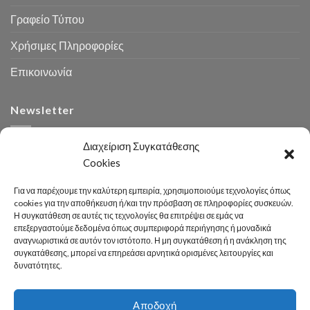
Γραφείο Τύπου
Χρήσιμες Πληροφορίες
Επικοινωνία
Newsletter
Διαχείριση Συγκατάθεσης
Cookies
Για να παρέχουμε την καλύτερη εμπειρία, χρησιμοποιούμε τεχνολογίες όπως
cookies για την αποθήκευση ή/και την πρόσβαση σε πληροφορίες συσκευών.
Η συγκατάθεση σε αυτές τις τεχνολογίες θα επιτρέψει σε εμάς να
Αναζήτηση
επεξεργαστούμε δεδομένα όπως συμπεριφορά περιήγησης ή μοναδικά
αναγνωριστικά σε αυτόν τον ιστότοπο. Η μη συγκατάθεση ή η ανάκληση της
συγκατάθεσης, μπορεί να επηρεάσει αρνητικά ορισμένες λειτουργίες και
δυνατότητες.
Αποδοχή