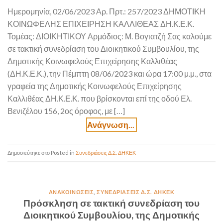
Ημερομηνία, 02/06/2023 Αρ. Πρτ.: 257/2023 ΔΗΜΟΤΙΚΗ
ΚΟΙΝΩΦΕΛΗΣ ΕΠΙΧΕΙΡΗΣΗ ΚΑΛΛΙΘΕΑΣ ΔΗ.Κ.Ε.Κ.
Τομέας: ΔΙΟΙΚΗΤΙΚΟΥ Αρμόδιος: Μ. Βογιατζή Σας καλούμε
σε τακτική συνεδρίαση του Διοικητικού Συμβουλίου, της
Δημοτικής Κοινωφελούς Επιχείρησης Καλλιθέας
(ΔΗ.Κ.Ε.Κ.), την Πέμπτη 08/06/2023 και ώρα 17:00 μ.μ., στα
γραφεία της Δημοτικής Κοινωφελούς Επιχείρησης
Καλλιθέας ΔΗ.Κ.Ε.Κ. που βρίσκονται επί της οδού Ελ.
Βενιζέλου 156, 2ος όροφος, με […]
Posted in
Συνεδριάσεις Δ.Σ. ΔΗΚΕΚ
ΑΝΑΚΟΙΝΏΣΕΙΣ
,
ΣΥΝΕΔΡΙΆΣΕΙΣ Δ.Σ. ΔΗΚΕΚ
Πρόσκληση σε τακτική συνεδρίαση του
Διοικητικού Συμβουλίου, της Δημοτικής