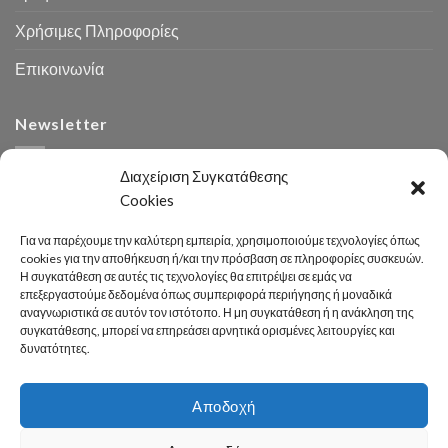
Χρήσιμες Πληροφορίες
Επικοινωνία
Newsletter
Διαχείριση Συγκατάθεσης
Cookies
Για να παρέχουμε την καλύτερη εμπειρία, χρησιμοποιούμε τεχνολογίες όπως
cookies για την αποθήκευση ή/και την πρόσβαση σε πληροφορίες συσκευών.
Η συγκατάθεση σε αυτές τις τεχνολογίες θα επιτρέψει σε εμάς να
Αναζήτηση
επεξεργαστούμε δεδομένα όπως συμπεριφορά περιήγησης ή μοναδικά
αναγνωριστικά σε αυτόν τον ιστότοπο. Η μη συγκατάθεση ή η ανάκληση της
συγκατάθεσης, μπορεί να επηρεάσει αρνητικά ορισμένες λειτουργίες και
δυνατότητες.
Αποδοχή
Developed 2026 by
enginius.gr