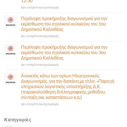
12:30
(Λ.
Ποσειδώνος)
στο
Δεν επιτρέπεται σχολιασμός
τη
Πρόσκληση
Δευτέρα
σε
Περίληψη προκήρυξης διαγωνισμού για την
10
έκτακτη
εκμίσθωση του σχολικού κυλικείου του 1ου
Αυγούστου-
συνεδρίαση
Δημοτικού Καλλιθέας
Ένα
της
αναγκαίο
στο
Δεν επιτρέπεται σχολιασμός
Δημοτικής
και
Περίληψη
Επιτροπής
σημαντικό
προκήρυξης
που
Περίληψη προκήρυξης διαγωνισμού για την
έργο
διαγωνισμού
θα
εκμίσθωση του σχολικού κυλικείου του 3ου
υποδομής
για
γίνει
Δημοτικού Καλλιθέας
ολοκληρώθηκε
την
δια
στο
Δεν επιτρέπεται σχολιασμός
εκμίσθωση
ζώσης
Περίληψη
του
(στην
προκήρυξης
σχολικού
αίθουσα
Ανοικτός κάτω των ορίων Ηλεκτρονικός
διαγωνισμού
κυλικείου
Δημοτικού
Διαγωνισμός, για την δαπάνη με τίτλο: «Παροχή
για
του
Συμβουλίου)
υπηρεσιών λογιστικής υποστήριξης Δ.Κ.
την
1ου
&
(παρακολούθηση διπλογραφικής μεθόδου,
εκμίσθωση
Δημοτικού
με
σύνταξη οικ. καταστάσεων κ.α.)
του
Καλλιθέας
τηλεδιάσκεψη
σχολικού
(μικτή
στο
Δεν επιτρέπεται σχολιασμός
κυλικείου
συνεδρίαση),
Ανοικτός
του
την
κάτω
3ου
Πέμπτη
των
Κατηγορίες
Δημοτικού
06
ορίων
Καλλιθέας