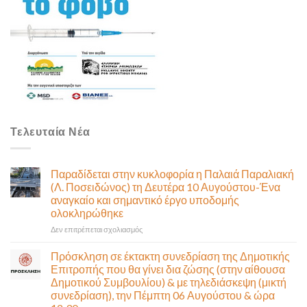
Τελευταία Νέα
Παραδίδεται στην κυκλοφορία η Παλαιά Παραλιακή
(Λ. Ποσειδώνος) τη Δευτέρα 10 Αυγούστου-Ένα
αναγκαίο και σημαντικό έργο υποδομής
ολοκληρώθηκε
στο
Δεν επιτρέπεται σχολιασμός
Παραδίδεται
στην
Πρόσκληση σε έκτακτη συνεδρίαση της Δημοτικής
κυκλοφορία
Επιτροπής που θα γίνει δια ζώσης (στην αίθουσα
η
Δημοτικού Συμβουλίου) & με τηλεδιάσκεψη (μικτή
Παλαιά
συνεδρίαση), την Πέμπτη 06 Αυγούστου & ώρα
Παραλιακή