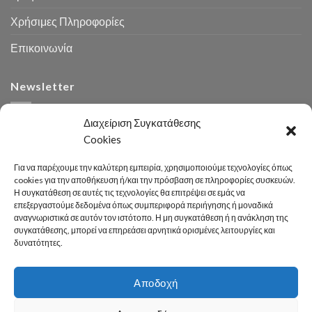
Χρήσιμες Πληροφορίες
Επικοινωνία
Newsletter
Διαχείριση Συγκατάθεσης
Cookies
Για να παρέχουμε την καλύτερη εμπειρία, χρησιμοποιούμε τεχνολογίες όπως
cookies για την αποθήκευση ή/και την πρόσβαση σε πληροφορίες συσκευών.
Η συγκατάθεση σε αυτές τις τεχνολογίες θα επιτρέψει σε εμάς να
Αναζήτηση
επεξεργαστούμε δεδομένα όπως συμπεριφορά περιήγησης ή μοναδικά
αναγνωριστικά σε αυτόν τον ιστότοπο. Η μη συγκατάθεση ή η ανάκληση της
συγκατάθεσης, μπορεί να επηρεάσει αρνητικά ορισμένες λειτουργίες και
δυνατότητες.
Αποδοχή
Developed 2026 by
enginius.gr