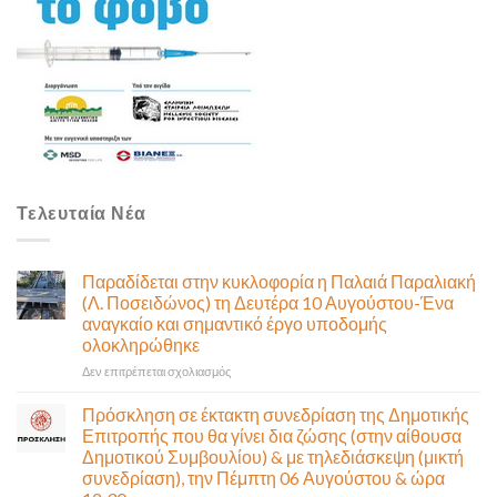
Τελευταία Νέα
Παραδίδεται στην κυκλοφορία η Παλαιά Παραλιακή
(Λ. Ποσειδώνος) τη Δευτέρα 10 Αυγούστου-Ένα
αναγκαίο και σημαντικό έργο υποδομής
ολοκληρώθηκε
στο
Δεν επιτρέπεται σχολιασμός
Παραδίδεται
στην
Πρόσκληση σε έκτακτη συνεδρίαση της Δημοτικής
κυκλοφορία
Επιτροπής που θα γίνει δια ζώσης (στην αίθουσα
η
Δημοτικού Συμβουλίου) & με τηλεδιάσκεψη (μικτή
Παλαιά
συνεδρίαση), την Πέμπτη 06 Αυγούστου & ώρα
Παραλιακή