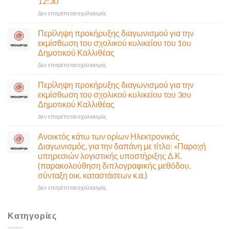
12:30
(Λ.
Ποσειδώνος)
στο
Δεν επιτρέπεται σχολιασμός
τη
Πρόσκληση
Δευτέρα
σε
Περίληψη προκήρυξης διαγωνισμού για την
10
έκτακτη
εκμίσθωση του σχολικού κυλικείου του 1ου
Αυγούστου-
συνεδρίαση
Δημοτικού Καλλιθέας
Ένα
της
αναγκαίο
στο
Δεν επιτρέπεται σχολιασμός
Δημοτικής
και
Περίληψη
Επιτροπής
σημαντικό
προκήρυξης
που
Περίληψη προκήρυξης διαγωνισμού για την
έργο
διαγωνισμού
θα
εκμίσθωση του σχολικού κυλικείου του 3ου
υποδομής
για
γίνει
Δημοτικού Καλλιθέας
ολοκληρώθηκε
την
δια
στο
Δεν επιτρέπεται σχολιασμός
εκμίσθωση
ζώσης
Περίληψη
του
(στην
προκήρυξης
σχολικού
αίθουσα
Ανοικτός κάτω των ορίων Ηλεκτρονικός
διαγωνισμού
κυλικείου
Δημοτικού
Διαγωνισμός, για την δαπάνη με τίτλο: «Παροχή
για
του
Συμβουλίου)
υπηρεσιών λογιστικής υποστήριξης Δ.Κ.
την
1ου
&
(παρακολούθηση διπλογραφικής μεθόδου,
εκμίσθωση
Δημοτικού
με
σύνταξη οικ. καταστάσεων κ.α.)
του
Καλλιθέας
τηλεδιάσκεψη
σχολικού
(μικτή
στο
Δεν επιτρέπεται σχολιασμός
κυλικείου
συνεδρίαση),
Ανοικτός
του
την
κάτω
3ου
Πέμπτη
των
Κατηγορίες
Δημοτικού
06
ορίων
Καλλιθέας