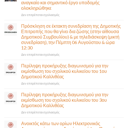
αναγκαίο και σημαντικό έργο υποδομής
ολοκληρώθηκε
στο
Δεν επιτρέπεται σχολιασμός
Παραδίδεται
στην
Πρόσκληση σε έκτακτη συνεδρίαση της Δημοτικής
κυκλοφορία
Επιτροπής που θα γίνει δια ζώσης (στην αίθουσα
η
Δημοτικού Συμβουλίου) & με τηλεδιάσκεψη (μικτή
Παλαιά
συνεδρίαση), την Πέμπτη 06 Αυγούστου & ώρα
Παραλιακή
12:30
(Λ.
Ποσειδώνος)
στο
Δεν επιτρέπεται σχολιασμός
τη
Πρόσκληση
Δευτέρα
σε
Περίληψη προκήρυξης διαγωνισμού για την
10
έκτακτη
εκμίσθωση του σχολικού κυλικείου του 1ου
Αυγούστου-
συνεδρίαση
Δημοτικού Καλλιθέας
Ένα
της
αναγκαίο
στο
Δεν επιτρέπεται σχολιασμός
Δημοτικής
και
Περίληψη
Επιτροπής
σημαντικό
προκήρυξης
που
Περίληψη προκήρυξης διαγωνισμού για την
έργο
διαγωνισμού
θα
εκμίσθωση του σχολικού κυλικείου του 3ου
υποδομής
για
γίνει
Δημοτικού Καλλιθέας
ολοκληρώθηκε
την
δια
στο
Δεν επιτρέπεται σχολιασμός
εκμίσθωση
ζώσης
Περίληψη
του
(στην
προκήρυξης
σχολικού
αίθουσα
Ανοικτός κάτω των ορίων Ηλεκτρονικός
διαγωνισμού
κυλικείου
Δημοτικού