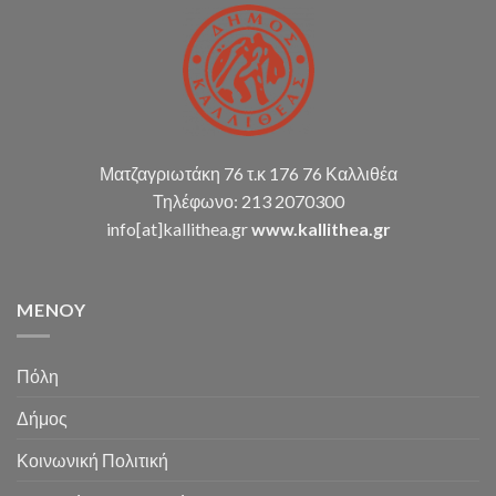
καταστάσεων
κ.α.)
Ματζαγριωτάκη 76 τ.κ 176 76 Καλλιθέα
Τηλέφωνο: 213 2070300
info[at]kallithea.gr
www.kallithea.gr
MENOY
Πόλη
Δήμος
Κοινωνική Πολιτική