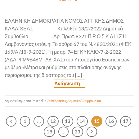
ΕΛΛΗΝΙΚΗ ΔΗΜΟΚΡΑΤΙΑ ΝΟΜΟΣ ΑΤΤΙΚΗΣ ΔΗΜΟΣ
ΚΑΛΛΙΘΕΑΣ Καλλιθέα 18/2/2022 Δημοτικό
Συμβούλιο Αρ. Πρωτ. 8321 Π Ρ Ο Σ Κ Λ Η Σ Η
Λαμβάνοντας υπόψη: Το άρθρο 67 του Ν. 4830/2021 (ΦΕΚ
169/Α’/18-9-2021). Τη με αρ. 74 ΕΓΚΥΚΛΙΟ/7-2-2022
(ΑΔΑ: ΨΜ9Β46ΜΤΛ6-ΧΛΣ) του Υπουργείου Εσωτερικών
με θέμα «Μέτρα και ρυθμίσεις στο πλαίσιο της ανάγκης
περιορισμού της διασποράς του […]
Posted in
Συνεδριάσεις Δημοτικού Συμβουλίου
1
…
12
13
14
15
16
17
18
…
23