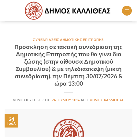
Skip
to
content
ΣΥΝΕΔΡΙΆΣΕΙΣ ΔΗΜΟΤΙΚΉΣ ΕΠΙΤΡΟΠΉΣ
Πρόσκληση σε τακτική συνεδρίαση της
Δημοτικής Επιτροπής που θα γίνει δια
ζώσης (στην αίθουσα Δημοτικού
Συμβουλίου) & με τηλεδιάσκεψη (μικτή
συνεδρίαση), την Πέμπτη 30/07/2026 &
ώρα 13:00
24 ΙΟΥΛΊΟΥ 2026
ΔΉΜΟΣ ΚΑΛΛΙΘΈΑΣ
24
Ιούλ