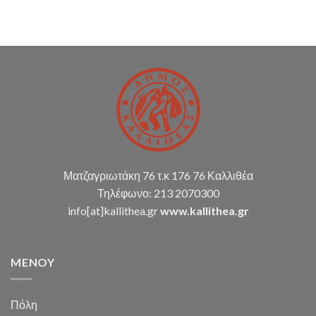
(παρακολούθηση
διπλογραφικής
μεθόδου,
σύνταξη
οικ.
καταστάσεων
κ.α.)
Ματζαγριωτάκη 76 τ.κ 176 76 Καλλιθέα
Τηλέφωνο: 213 2070300
info[at]kallithea.gr
www.kallithea.gr
MENOY
Πόλη