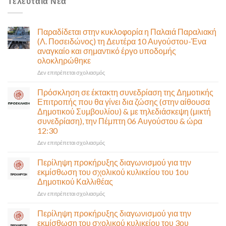
Τελευταία Νέα
Παραδίδεται στην κυκλοφορία η Παλαιά Παραλιακή
(Λ. Ποσειδώνος) τη Δευτέρα 10 Αυγούστου-Ένα
αναγκαίο και σημαντικό έργο υποδομής
ολοκληρώθηκε
στο
Δεν επιτρέπεται σχολιασμός
Παραδίδεται
στην
Πρόσκληση σε έκτακτη συνεδρίαση της Δημοτικής
κυκλοφορία
Επιτροπής που θα γίνει δια ζώσης (στην αίθουσα
η
Δημοτικού Συμβουλίου) & με τηλεδιάσκεψη (μικτή
Παλαιά
συνεδρίαση), την Πέμπτη 06 Αυγούστου & ώρα
Παραλιακή
12:30
(Λ.
Ποσειδώνος)
στο
Δεν επιτρέπεται σχολιασμός
τη
Πρόσκληση
Δευτέρα
σε
Περίληψη προκήρυξης διαγωνισμού για την
10
έκτακτη
εκμίσθωση του σχολικού κυλικείου του 1ου
Αυγούστου-
συνεδρίαση
Δημοτικού Καλλιθέας
Ένα
της
αναγκαίο
στο
Δεν επιτρέπεται σχολιασμός
Δημοτικής
και
Περίληψη
Επιτροπής
σημαντικό
προκήρυξης
που
Περίληψη προκήρυξης διαγωνισμού για την
έργο
διαγωνισμού
θα
εκμίσθωση του σχολικού κυλικείου του 3ου