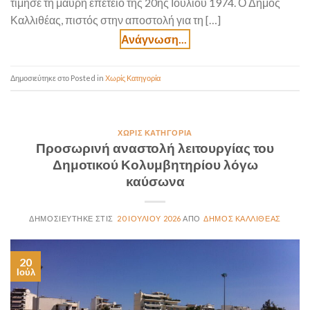
τίμησε τη μαύρη επέτειο της 20ής Ιουλίου 1974. Ο Δήμος
Καλλιθέας, πιστός στην αποστολή για τη […]
Posted in
Χωρίς Κατηγορία
ΧΩΡΊΣ ΚΑΤΗΓΟΡΊΑ
Προσωρινή αναστολή λειτουργίας του
Δημοτικού Κολυμβητηρίου λόγω
καύσωνα
20 ΙΟΥΛΊΟΥ 2026
ΔΉΜΟΣ ΚΑΛΛΙΘΈΑΣ
20
Ιούλ