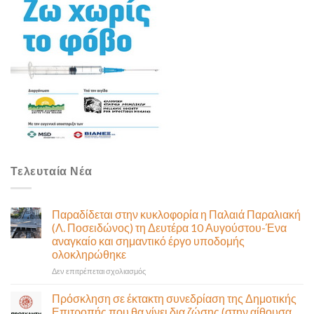
Τελευταία Νέα
Παραδίδεται στην κυκλοφορία η Παλαιά Παραλιακή
(Λ. Ποσειδώνος) τη Δευτέρα 10 Αυγούστου-Ένα
αναγκαίο και σημαντικό έργο υποδομής
ολοκληρώθηκε
στο
Δεν επιτρέπεται σχολιασμός
Παραδίδεται
στην
Πρόσκληση σε έκτακτη συνεδρίαση της Δημοτικής
κυκλοφορία
Επιτροπής που θα γίνει δια ζώσης (στην αίθουσα