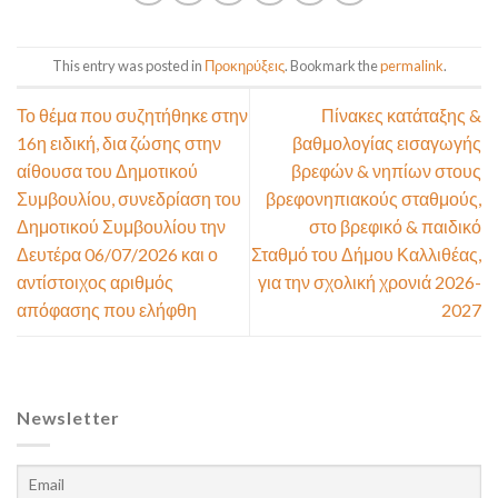
This entry was posted in
Προκηρύξεις
. Bookmark the
permalink
.
Το θέμα που συζητήθηκε στην
Πίνακες κατάταξης &
16η ειδική, δια ζώσης στην
βαθμολογίας εισαγωγής
αίθουσα του Δημοτικού
βρεφών & νηπίων στους
Συμβουλίου, συνεδρίαση του
βρεφονηπιακούς σταθμούς,
Δημοτικού Συμβουλίου την
στο βρεφικό & παιδικό
Δευτέρα 06/07/2026 και ο
Σταθμό του Δήμου Καλλιθέας,
αντίστοιχος αριθμός
για την σχολική χρονιά 2026-
απόφασης που ελήφθη
2027
Newsletter