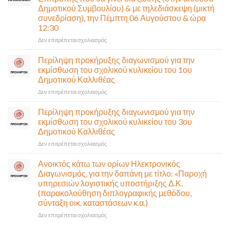
η
Δημοτικού Συμβουλίου) & με τηλεδιάσκεψη (μικτή
Παλαιά
συνεδρίαση), την Πέμπτη 06 Αυγούστου & ώρα
Παραλιακή
12:30
(Λ.
Ποσειδώνος)
στο
Δεν επιτρέπεται σχολιασμός
τη
Πρόσκληση
Δευτέρα
σε
Περίληψη προκήρυξης διαγωνισμού για την
10
έκτακτη
εκμίσθωση του σχολικού κυλικείου του 1ου
Αυγούστου-
συνεδρίαση
Δημοτικού Καλλιθέας
Ένα
της
αναγκαίο
στο
Δεν επιτρέπεται σχολιασμός
Δημοτικής
και
Περίληψη
Επιτροπής
σημαντικό
προκήρυξης
που
Περίληψη προκήρυξης διαγωνισμού για την
έργο
διαγωνισμού
θα
εκμίσθωση του σχολικού κυλικείου του 3ου
υποδομής
για
γίνει
Δημοτικού Καλλιθέας
ολοκληρώθηκε
την
δια
στο
Δεν επιτρέπεται σχολιασμός
εκμίσθωση
ζώσης
Περίληψη
του
(στην
προκήρυξης
σχολικού
αίθουσα
Ανοικτός κάτω των ορίων Ηλεκτρονικός
διαγωνισμού
κυλικείου
Δημοτικού
Διαγωνισμός, για την δαπάνη με τίτλο: «Παροχή
για
του
Συμβουλίου)
υπηρεσιών λογιστικής υποστήριξης Δ.Κ.
την
1ου
&
(παρακολούθηση διπλογραφικής μεθόδου,
εκμίσθωση
Δημοτικού
με
σύνταξη οικ. καταστάσεων κ.α.)
του
Καλλιθέας
τηλεδιάσκεψη
σχολικού
(μικτή
στο
Δεν επιτρέπεται σχολιασμός
κυλικείου
συνεδρίαση),
Ανοικτός