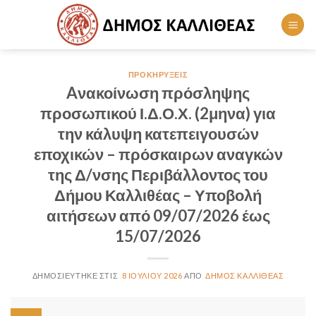
Skip
to
content
ΠΡΟΚΗΡΎΞΕΙΣ
Aνακοίνωση πρόσληψης
προσωπικού Ι.Δ.Ο.Χ. (2μηνα) για
την κάλυψη κατεπειγουσών
εποχικών – πρόσκαιρων αναγκών
της Δ/νσης Περιβάλλοντος του
Δήμου Καλλιθέας – Υποβολή
αιτήσεων από 09/07/2026 έως
15/07/2026
8 ΙΟΥΛΊΟΥ 2026
ΔΉΜΟΣ ΚΑΛΛΙΘΈΑΣ