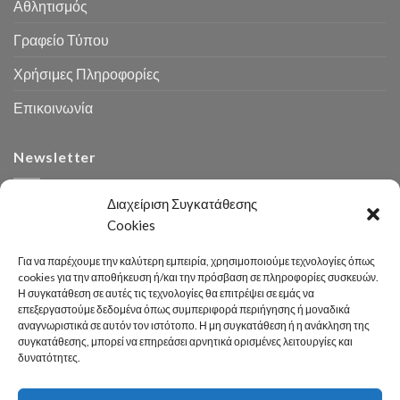
Αθλητισμός
Γραφείο Τύπου
Χρήσιμες Πληροφορίες
Επικοινωνία
Newsletter
Διαχείριση Συγκατάθεσης
Cookies
Για να παρέχουμε την καλύτερη εμπειρία, χρησιμοποιούμε τεχνολογίες όπως
cookies για την αποθήκευση ή/και την πρόσβαση σε πληροφορίες συσκευών.
Η συγκατάθεση σε αυτές τις τεχνολογίες θα επιτρέψει σε εμάς να
Αναζήτηση
επεξεργαστούμε δεδομένα όπως συμπεριφορά περιήγησης ή μοναδικά
αναγνωριστικά σε αυτόν τον ιστότοπο. Η μη συγκατάθεση ή η ανάκληση της
συγκατάθεσης, μπορεί να επηρεάσει αρνητικά ορισμένες λειτουργίες και
δυνατότητες.