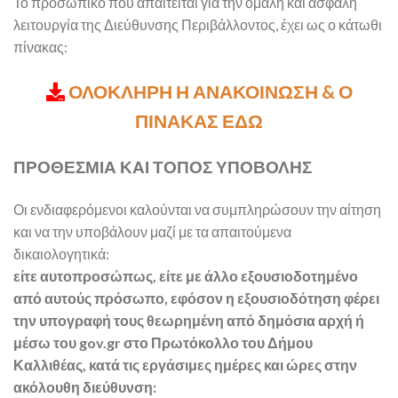
Το προσωπικό που απαιτείται για την ομαλή και ασφαλή
λειτουργία της Διεύθυνσης Περιβάλλοντος, έχει ως ο κάτωθι
πίνακας:
ΟΛΟΚΛΗΡΗ Η ΑΝΑΚΟΙΝΩΣΗ & Ο
ΠΙΝΑΚΑΣ ΕΔΩ
ΠΡΟΘΕΣΜΙΑ ΚΑΙ ΤΟΠΟΣ ΥΠΟΒΟΛΗΣ
Οι ενδιαφερόμενοι καλούνται να συμπληρώσουν την αίτηση
και να την υποβάλουν μαζί με τα απαιτούμενα
δικαιολογητικά:
είτε αυτοπροσώπως, είτε με άλλο εξουσιοδοτημένο
από αυτούς πρόσωπο, εφόσον η εξουσιοδότηση φέρει
την υπογραφή τους θεωρημένη από δημόσια αρχή ή
μέσω του gov.gr στο Πρωτόκολλο του Δήμου
Καλλιθέας, κατά τις εργάσιμες ημέρες και ώρες στην
ακόλουθη διεύθυνση: