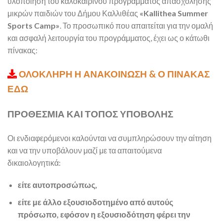
υλοποίηση του καλοκαιρινού προγράμματος απασχόλησης
μικρών παιδιών του Δήμου Καλλιθέας
«Kallithea Summer
Sports Camp»
. Το προσωπικό που απαιτείται για την ομαλή
και ασφαλή λειτουργία του προγράμματος, έχει ως ο κάτωθι
πίνακας:
ΟΛΟΚΛΗΡΗ Η ΑΝΑΚΟΙΝΩΣΗ & Ο ΠΙΝΑΚΑΣ
ΕΔΩ
ΠΡΟΘΕΣΜΙΑ ΚΑΙ ΤΟΠΟΣ ΥΠΟΒΟΛΗΣ
Οι ενδιαφερόμενοι καλούνται να συμπληρώσουν την αίτηση
και να την υποβάλουν μαζί με τα απαιτούμενα
δικαιολογητικά:
είτε αυτοπροσώπως,
είτε με άλλο εξουσιοδοτημένο από αυτούς
πρόσωπο, εφόσον η εξουσιοδότηση φέρει την