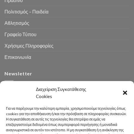
Πράσινο
Πολιτισμός – Παιδεία
Αθλητισμός
Γραφείο Τύπου
Χρήσιμες Πληροφορίες
Επικοινωνία
Newsletter
Διαχείριση Συγκατάθεσης
Cookies
Για να παρέχουμε την καλύτερη εμπειρία, χρησιμοποιούμε τεχνολογίες όπως
cookies για την αποθήκευση ή/και την πρόσβαση σε πληροφορίες συσκευών.
Η συγκατάθεση σε αυτές τις τεχνολογίες θα επιτρέψει σε εμάς να
Αναζήτηση
επεξεργαστούμε δεδομένα όπως συμπεριφορά περιήγησης ή μοναδικά
αναγνωριστικά σε αυτόν τον ιστότοπο. Η μη συγκατάθεση ή η ανάκληση της