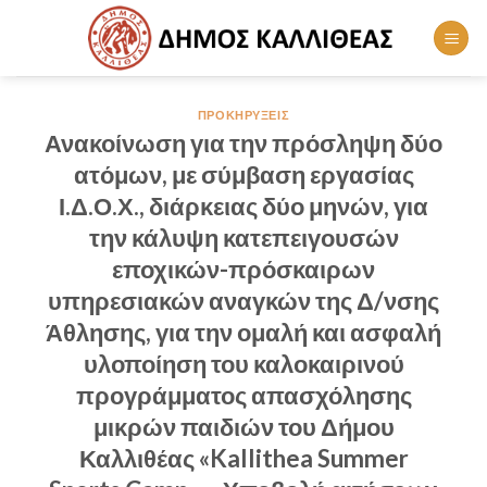
Skip
to
content
ΠΡΟΚΗΡΎΞΕΙΣ
Ανακοίνωση για την πρόσληψη δύο
ατόμων, με σύμβαση εργασίας
Ι.Δ.Ο.Χ., διάρκειας δύο μηνών, για
την κάλυψη κατεπειγουσών
εποχικών-πρόσκαιρων
υπηρεσιακών αναγκών της Δ/νσης
Άθλησης, για την ομαλή και ασφαλή
υλοποίηση του καλοκαιρινού
προγράμματος απασχόλησης
μικρών παιδιών του Δήμου
Καλλιθέας «Kallithea Summer