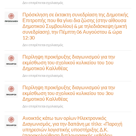
στο
Δεν επιτρέπεται σχολιασμός
Παραδίδεται
στην
Πρόσκληση σε έκτακτη συνεδρίαση της Δημοτικής
κυκλοφορία
Επιτροπής που θα γίνει δια ζώσης (στην αίθουσα
η
Δημοτικού Συμβουλίου) & με τηλεδιάσκεψη (μικτή
Παλαιά
συνεδρίαση), την Πέμπτη 06 Αυγούστου & ώρα
Παραλιακή
12:30
(Λ.
Ποσειδώνος)
στο
Δεν επιτρέπεται σχολιασμός
τη
Πρόσκληση
Δευτέρα
σε
Περίληψη προκήρυξης διαγωνισμού για την
10
έκτακτη
εκμίσθωση του σχολικού κυλικείου του 1ου
Αυγούστου-
συνεδρίαση
Δημοτικού Καλλιθέας
Ένα
της
αναγκαίο
στο
Δεν επιτρέπεται σχολιασμός
Δημοτικής
και
Περίληψη
Επιτροπής
σημαντικό
προκήρυξης
που
Περίληψη προκήρυξης διαγωνισμού για την
έργο
διαγωνισμού
θα
εκμίσθωση του σχολικού κυλικείου του 3ου
υποδομής
για
γίνει
Δημοτικού Καλλιθέας
ολοκληρώθηκε
την
δια
στο
Δεν επιτρέπεται σχολιασμός
εκμίσθωση
ζώσης
Περίληψη
του
(στην
προκήρυξης
σχολικού
αίθουσα
Ανοικτός κάτω των ορίων Ηλεκτρονικός
διαγωνισμού
κυλικείου
Δημοτικού
Διαγωνισμός, για την δαπάνη με τίτλο: «Παροχή
για
του
Συμβουλίου)
υπηρεσιών λογιστικής υποστήριξης Δ.Κ.
την
1ου
&
(παρακολούθηση διπλογραφικής μεθόδου,