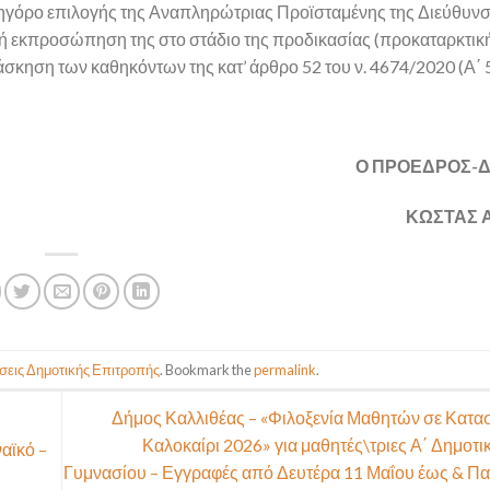
ηγόρο επιλογής της Αναπληρώτριας Προϊσταμένης της Διεύθυν
κή εκπροσώπηση της στο στάδιο της προδικασίας (προκαταρκτική
νάσκηση των καθηκόντων της κατ’ άρθρο 52 του ν. 4674/2020 (Α΄ 
Ο ΠΡΟΕΔΡΟΣ-
ΚΩΣΤΑΣ 
εις Δημοτικής Επιτροπής
. Bookmark the
permalink
.
Δήμος Καλλιθέας – «Φιλοξενία Μαθητών σε Κατα
Καλοκαίρι 2026» για μαθητές\τριες Α΄ Δημοτι
αϊκό –
Γυμνασίου – Εγγραφές από Δευτέρα 11 Μαΐου έως & Π