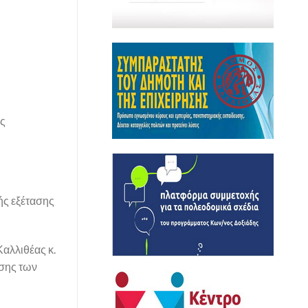
ής
ής εξέτασης
αλλιθέας κ.
ησης των