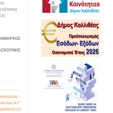
σης
 εξέταση)
53)
ΔΗΜΑΡΧΟΣ
ΑΣΚΟΥΝΗΣ
σκηνώσεις –
κού έως & Γ΄
αρασκευή 22