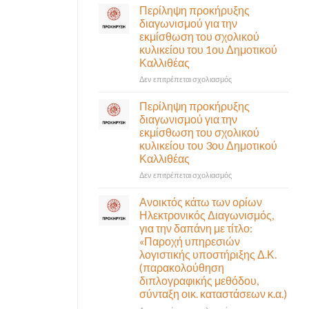
σε
Περίληψη προκήρυξης
αναγκαίο
έκτακτη
διαγωνισμού για την
και
συνεδρίαση
εκμίσθωση του σχολικού
σημαντικό
της
έργο
κυλικείου του 1ου Δημοτικού
Δημοτικής
υποδομής
Καλλιθέας
Επιτροπής
ολοκληρώθηκε
που
στο
Δεν επιτρέπεται σχολιασμός
θα
Περίληψη
γίνει
προκήρυξης
Περίληψη προκήρυξης
δια
διαγωνισμού
διαγωνισμού για την
ζώσης
για
εκμίσθωση του σχολικού
(στην
την
κυλικείου του 3ου Δημοτικού
αίθουσα
εκμίσθωση
Καλλιθέας
Δημοτικού
του
Συμβουλίου)
σχολικού
στο
Δεν επιτρέπεται σχολιασμός
&
κυλικείου
Περίληψη
με
του
προκήρυξης
Ανοικτός κάτω των ορίων
τηλεδιάσκεψη
1ου
διαγωνισμού
Ηλεκτρονικός Διαγωνισμός,
(μικτή
Δημοτικού
για
για την δαπάνη με τίτλο:
συνεδρίαση),
Καλλιθέας
την
«Παροχή υπηρεσιών
την
εκμίσθωση
λογιστικής υποστήριξης Δ.Κ.
Πέμπτη
του
06
(παρακολούθηση
σχολικού
Αυγούστου
διπλογραφικής μεθόδου,
κυλικείου
&
σύνταξη οικ. καταστάσεων κ.α.)
του
ώρα
3ου