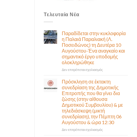
Τελευταία Νέα
Παραδίδεται στην κυκλοφορία
η Παλαιά Παραλιακή (Λ.
Ποσειδώνος) τη Δευτέρα 10
Αυγούστου-Ένα αναγκαίο και
σημαντικό έργο υποδομής
ολοκληρώθηκε
στο
Δεν επιτρέπεται σχολιασμός
Παραδίδεται
στην
Πρόσκληση σε έκτακτη
κυκλοφορία
συνεδρίαση της Δημοτικής
η
Επιτροπής που θα γίνει δια
Παλαιά
ζώσης (στην αίθουσα
Παραλιακή
Δημοτικού Συμβουλίου) & με
(Λ.
τηλεδιάσκεψη (μικτή
Ποσειδώνος)
συνεδρίαση), την Πέμπτη 06
τη
Αυγούστου & ώρα 12:30
Δευτέρα
10
στο
Δεν επιτρέπεται σχολιασμός
Αυγούστου-
Πρόσκληση
Ένα