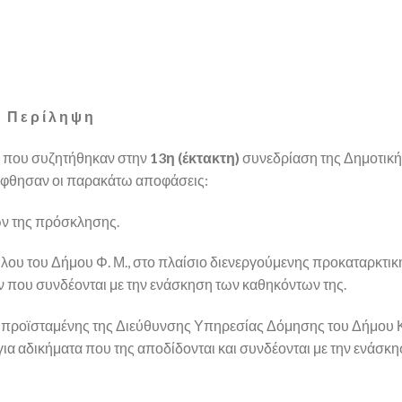
Π ε ρ ί λ η ψ η
α που συζητήθηκαν στην
13η (έκτακτη)
συνεδρίαση της Δημοτικ
ήφθησαν οι παρακάτω αποφάσεις:
ν της πρόσκλησης.
λου του Δήμου Φ. Μ., στο πλαίσιο διενεργούμενης προκαταρκτικ
 που συνδέονται με την ενάσκηση των καθηκόντων της.
προϊσταμένης της Διεύθυνσης Υπηρεσίας Δόμησης του Δήμου Κ
 για αδικήματα που της αποδίδονται και συνδέονται με την ενάσκ