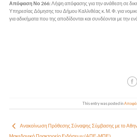
Απόφαση Νο 266:
Λήψη απόφασης για την ανάθεση σε δικ
Υπηρεσίας Δόμησης του Δήμου Καλλιθέας κ. Μ. Φ. για νομι
για αδικήματα που της αποδίδονται και συνδέονται με την ε
This entry was posted in
Αποφάσ
Ανακοίνωση Πρόθεσης Σύναψης Σύμβασης με το Αθην
Μακεδονικό Πρακτορείο Ειδήσεων (ΑΠΕ-ΜΠΕ)