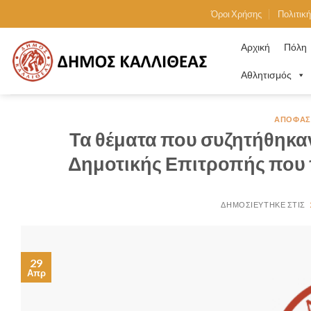
Skip
Όροι Χρήσης
Πολιτικ
to
content
Αρχική
Πόλη
Αθλητισμός
ΑΠΟΦΆΣΕ
Τα θέματα που συζητήθηκαν
Δημοτικής Επιτροπής που 
29
Απρ