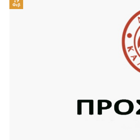
19
Φεβ