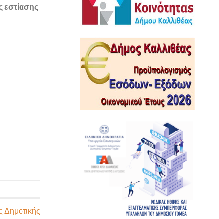
ς εστίασης
ς Δημοτικής