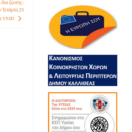
ι δια ζώσης-
ν Τετάρτη 25
α 19.00