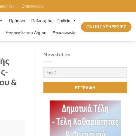
mmunity»
Επικοινωνία
Πράσινο
Πολιτισμός – Παιδεία
ONLINE ΥΠΗΡΕΣΙΕΣ
Υπηρεσίες του Δήμου
Επικοινωνία
Newsletter
κής
ς-
ίου &