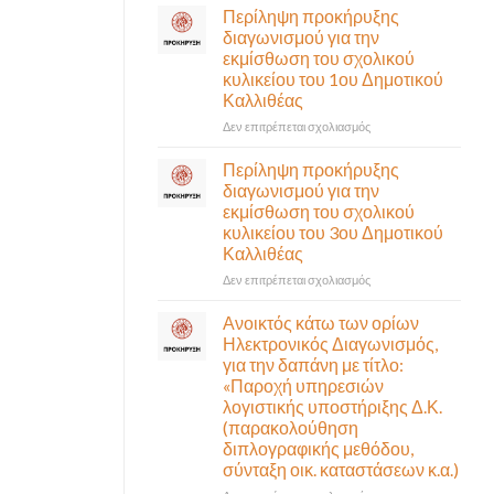
σε
Περίληψη προκήρυξης
αναγκαίο
έκτακτη
διαγωνισμού για την
και
συνεδρίαση
εκμίσθωση του σχολικού
σημαντικό
της
έργο
κυλικείου του 1ου Δημοτικού
Δημοτικής
υποδομής
Καλλιθέας
Επιτροπής
ολοκληρώθηκε
που
στο
Δεν επιτρέπεται σχολιασμός
θα
Περίληψη
γίνει
προκήρυξης
Περίληψη προκήρυξης
δια
διαγωνισμού
διαγωνισμού για την
ζώσης
για
εκμίσθωση του σχολικού
(στην
την
κυλικείου του 3ου Δημοτικού
αίθουσα
εκμίσθωση
Καλλιθέας
Δημοτικού
του
Συμβουλίου)
σχολικού
στο
Δεν επιτρέπεται σχολιασμός
&
κυλικείου
Περίληψη
με
του
προκήρυξης
Ανοικτός κάτω των ορίων
τηλεδιάσκεψη
1ου
διαγωνισμού
Ηλεκτρονικός Διαγωνισμός,
(μικτή
Δημοτικού
για
για την δαπάνη με τίτλο:
συνεδρίαση),
Καλλιθέας
την
«Παροχή υπηρεσιών
την
εκμίσθωση
λογιστικής υποστήριξης Δ.Κ.
Πέμπτη
του
06
(παρακολούθηση
σχολικού
Αυγούστου
διπλογραφικής μεθόδου,
κυλικείου
&
σύνταξη οικ. καταστάσεων κ.α.)
του
ώρα
3ου