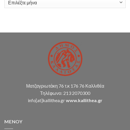
Ιστορικό
λογιστικής
υποστήριξης
Δ.Κ.
(παρακολούθηση
διπλογραφικής
μεθόδου,
σύνταξη
οικ.
καταστάσεων
κ.α.)
Ματζαγριωτάκη 76 τ.κ 176 76 Καλλιθέα
Τηλέφωνο: 213 2070300
info[at]kallithea.gr
www.kallithea.gr
MENOY