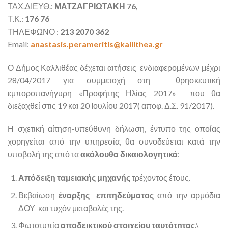
ΤΑΧ.ΔΙΕΥΘ.:
ΜΑΤΖΑΓΡΙΩΤΑΚΗ 76,
Τ.Κ.:
176 76
ΤΗΛΕΦΩΝΟ :
213 2070 362
Email:
anastasis.perameritis@kallithea.gr
Ο Δήμος Καλλιθέας δέχεται αιτήσεις ενδιαφερομένων μέχρι
28/04/2017 για συμμετοχή στη θρησκευτική
εμποροπανήγυρη «Προφήτης Ηλίας 2017» που θα
διεξαχθεί στις 19 και 20 Ιουλίου 2017( αποφ. Δ.Σ. 91/2017).
Η σχετική αίτηση-υπεύθυνη δήλωση, έντυπο της οποίας
χορηγείται από την υπηρεσία, θα συνοδεύεται κατά την
υποβολή της από τα
ακόλουθα δικαιολογητικά
:
Απόδειξη ταμειακής μηχανής
τρέχοντος έτους.
Βεβαίωση
έναρξης επιτηδεύματος
από την αρμόδια
ΔΟΥ και τυχόν μεταβολές της.
Φωτοτυπία
αποδεικτικού στοιχείου ταυτότητας
.\