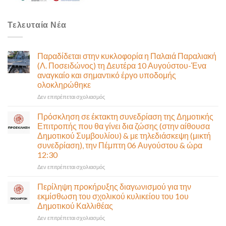
Τελευταία Νέα
Παραδίδεται στην κυκλοφορία η Παλαιά Παραλιακή
(Λ. Ποσειδώνος) τη Δευτέρα 10 Αυγούστου-Ένα
αναγκαίο και σημαντικό έργο υποδομής
ολοκληρώθηκε
στο
Δεν επιτρέπεται σχολιασμός
Παραδίδεται
στην
Πρόσκληση σε έκτακτη συνεδρίαση της Δημοτικής
κυκλοφορία
Επιτροπής που θα γίνει δια ζώσης (στην αίθουσα
η
Δημοτικού Συμβουλίου) & με τηλεδιάσκεψη (μικτή
Παλαιά
συνεδρίαση), την Πέμπτη 06 Αυγούστου & ώρα
Παραλιακή
12:30
(Λ.
Ποσειδώνος)
στο
Δεν επιτρέπεται σχολιασμός
τη
Πρόσκληση
Δευτέρα
σε
Περίληψη προκήρυξης διαγωνισμού για την
10
έκτακτη
εκμίσθωση του σχολικού κυλικείου του 1ου
Αυγούστου-
συνεδρίαση
Δημοτικού Καλλιθέας
Ένα
της
αναγκαίο
στο
Δεν επιτρέπεται σχολιασμός
Δημοτικής
και
Περίληψη