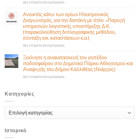
στο
Δεν επιτρέπεται σχολιασμός
εκμίσθωση
ζώσης
Περίληψη
του
(στην
προκήρυξης
σχολικού
αίθουσα
Ανοικτός κάτω των ορίων Ηλεκτρονικός
διαγωνισμού
κυλικείου
Δημοτικού
Διαγωνισμός, για την δαπάνη με τίτλο: «Παροχή
για
του
Συμβουλίου)
υπηρεσιών λογιστικής υποστήριξης Δ.Κ.
την
1ου
&
(παρακολούθηση διπλογραφικής μεθόδου,
εκμίσθωση
Δημοτικού
με
σύνταξη οικ. καταστάσεων κ.α.)
του
Καλλιθέας
τηλεδιάσκεψη
σχολικού
(μικτή
στο
Δεν επιτρέπεται σχολιασμός
κυλικείου
συνεδρίαση),
Ανοικτός
του
την
κάτω
Ξεκίνησε η ανακατασκευή του γηπέδου
3ου
Πέμπτη
των
ποδοσφαίρου στο Δημοτικό Πάρκο Αθλητισμού και
Δημοτικού
06
ορίων
Αναψυχής του Δήμου Καλλιθέας (Νιάρχος)
Καλλιθέας
Αυγούστου
Ηλεκτρονικός
&
στο
Δεν επιτρέπεται σχολιασμός
Διαγωνισμός,
ώρα
Ξεκίνησε
για
12:30
η
την
ανακατασκευή
δαπάνη
Κατηγορίες
του
με
γηπέδου
τίτλο:
ποδοσφαίρου
«Παροχή
Κατηγορίες
στο
υπηρεσιών
Δημοτικό
λογιστικής
Πάρκο
υποστήριξης
Αθλητισμού
Ιστορικό
Δ.Κ.
και
(παρακολούθηση