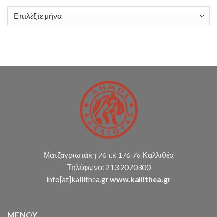
Αναψυχής
διπλογραφικής
του
μεθόδου,
Ιστορικό
Δήμου
σύνταξη
Καλλιθέας
οικ.
(Νιάρχος)
καταστάσεων
κ.α.)
Ματζαγριωτάκη 76 τ.κ 176 76 Καλλιθέα
Τηλέφωνο: 213 2070300
info[at]kallithea.gr
www.kallithea.gr
MENOY