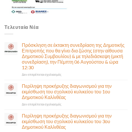
Τελευταία Νέα
Πρόσκληση σε έκτακτη συνεδρίαση της Δημοτικής
Επιτροπής που θα γίνει δια ζώσης (στην αίθουσα
Δημοτικού Συμβουλίου) & με τηλεδιάσκεψη (μικτή
συνεδρίαση), την Πέμπτη 06 Αυγούστου & ώρα
12:30
στο
Δεν επιτρέπεται σχολιασμός
Πρόσκληση
σε
Περίληψη προκήρυξης διαγωνισμού για την
έκτακτη
εκμίσθωση του σχολικού κυλικείου του 1ου
συνεδρίαση
Δημοτικού Καλλιθέας
της
στο
Δεν επιτρέπεται σχολιασμός
Δημοτικής
Περίληψη
Επιτροπής
προκήρυξης
που
Περίληψη προκήρυξης διαγωνισμού για την
διαγωνισμού
θα
εκμίσθωση του σχολικού κυλικείου του 3ου
για
γίνει
Δημοτικού Καλλιθέας
την
δια