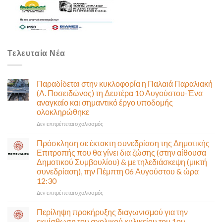
Τελευταία Νέα
Παραδίδεται στην κυκλοφορία η Παλαιά Παραλιακή
(Λ. Ποσειδώνος) τη Δευτέρα 10 Αυγούστου-Ένα
αναγκαίο και σημαντικό έργο υποδομής
ολοκληρώθηκε
στο
Δεν επιτρέπεται σχολιασμός
Παραδίδεται
στην
Πρόσκληση σε έκτακτη συνεδρίαση της Δημοτικής
κυκλοφορία
Επιτροπής που θα γίνει δια ζώσης (στην αίθουσα
η
Δημοτικού Συμβουλίου) & με τηλεδιάσκεψη (μικτή
Παλαιά
συνεδρίαση), την Πέμπτη 06 Αυγούστου & ώρα
Παραλιακή
12:30
(Λ.
Ποσειδώνος)
στο
Δεν επιτρέπεται σχολιασμός
τη
Πρόσκληση
Δευτέρα
σε
Περίληψη προκήρυξης διαγωνισμού για την
10
έκτακτη
εκμίσθωση του σχολικού κυλικείου του 1ου