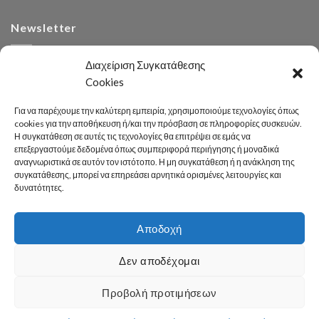
Newsletter
Διαχείριση Συγκατάθεσης
Cookies
Για να παρέχουμε την καλύτερη εμπειρία, χρησιμοποιούμε τεχνολογίες όπως
cookies για την αποθήκευση ή/και την πρόσβαση σε πληροφορίες συσκευών.
Η συγκατάθεση σε αυτές τις τεχνολογίες θα επιτρέψει σε εμάς να
Αναζήτηση
επεξεργαστούμε δεδομένα όπως συμπεριφορά περιήγησης ή μοναδικά
αναγνωριστικά σε αυτόν τον ιστότοπο. Η μη συγκατάθεση ή η ανάκληση της
συγκατάθεσης, μπορεί να επηρεάσει αρνητικά ορισμένες λειτουργίες και
δυνατότητες.
Αποδοχή
Developed 2026 by
enginius.gr
Δεν αποδέχομαι
Πόλη
Δήμος
Κοινωνική Πολιτική
Καθαριότητα – Περιβάλλον
Πράσινο
Πολιτισμός – Παιδεία
Αθλητισμός
Γραφείο Τύπου
Προβολή προτιμήσεων
Χρήσιμες Πληροφορίες
Επικοινωνία