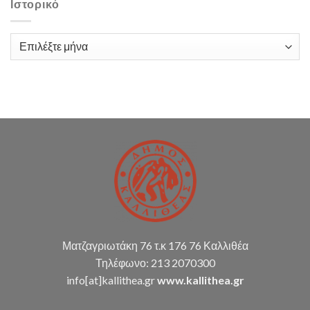
με
Ιστορικό
τίτλο:
«Παροχή
υπηρεσιών
Ιστορικό
λογιστικής
υποστήριξης
Δ.Κ.
(παρακολούθηση
διπλογραφικής
μεθόδου,
σύνταξη
οικ.
καταστάσεων
κ.α.)
Ματζαγριωτάκη 76 τ.κ 176 76 Καλλιθέα
Τηλέφωνο: 213 2070300
info[at]kallithea.gr
www.kallithea.gr