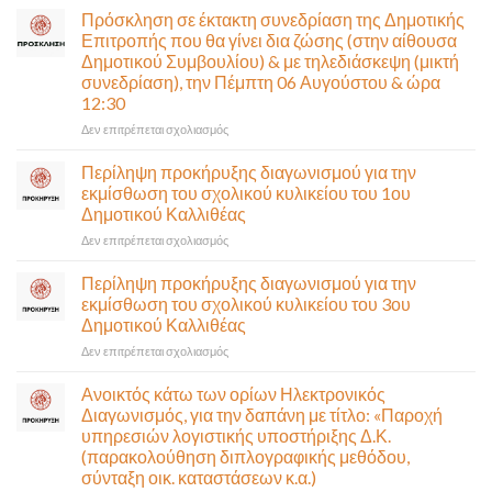
στην
Πρόσκληση σε έκτακτη συνεδρίαση της Δημοτικής
κυκλοφορία
Επιτροπής που θα γίνει δια ζώσης (στην αίθουσα
η
Δημοτικού Συμβουλίου) & με τηλεδιάσκεψη (μικτή
Παλαιά
συνεδρίαση), την Πέμπτη 06 Αυγούστου & ώρα
Παραλιακή
12:30
(Λ.
Ποσειδώνος)
στο
Δεν επιτρέπεται σχολιασμός
τη
Πρόσκληση
Δευτέρα
σε
Περίληψη προκήρυξης διαγωνισμού για την
10
έκτακτη
εκμίσθωση του σχολικού κυλικείου του 1ου
Αυγούστου-
συνεδρίαση
Δημοτικού Καλλιθέας
Ένα
της
αναγκαίο
στο
Δεν επιτρέπεται σχολιασμός
Δημοτικής
και
Περίληψη
Επιτροπής
σημαντικό
προκήρυξης
που
Περίληψη προκήρυξης διαγωνισμού για την
έργο
διαγωνισμού
θα
εκμίσθωση του σχολικού κυλικείου του 3ου
υποδομής
για
γίνει
Δημοτικού Καλλιθέας
ολοκληρώθηκε
την
δια
στο
Δεν επιτρέπεται σχολιασμός
εκμίσθωση
ζώσης
Περίληψη
του
(στην
προκήρυξης
σχολικού
αίθουσα
Ανοικτός κάτω των ορίων Ηλεκτρονικός
διαγωνισμού
κυλικείου
Δημοτικού
Διαγωνισμός, για την δαπάνη με τίτλο: «Παροχή
για
του
Συμβουλίου)
υπηρεσιών λογιστικής υποστήριξης Δ.Κ.
την
1ου
&
(παρακολούθηση διπλογραφικής μεθόδου,
εκμίσθωση
Δημοτικού
με
σύνταξη οικ. καταστάσεων κ.α.)
του
Καλλιθέας
τηλεδιάσκεψη