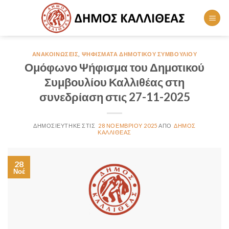
Skip
to
content
ΑΝΑΚΟΙΝΏΣΕΙΣ
,
ΨΗΦΊΣΜΑΤΑ ΔΗΜΟΤΙΚΟΎ ΣΥΜΒΟΥΛΊΟΥ
Ομόφωνο Ψήφισμα του Δημοτικού
Συμβουλίου Καλλιθέας στη
συνεδρίαση στις 27-11-2025
28 ΝΟΕΜΒΡΊΟΥ 2025
ΔΗΜΟΣ
ΚΑΛΛΙΘΕΑΣ
28
Νοέ