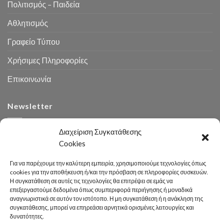
Πολιτισμός – Παιδεία
Αθλητισμός
Γραφείο Τύπου
Χρήσιμες Πληροφορίες
Επικοινωνία
Newsletter
Διαχείριση Συγκατάθεσης
Cookies
Για να παρέχουμε την καλύτερη εμπειρία, χρησιμοποιούμε τεχνολογίες όπως
cookies για την αποθήκευση ή/και την πρόσβαση σε πληροφορίες συσκευών.
Η συγκατάθεση σε αυτές τις τεχνολογίες θα επιτρέψει σε εμάς να
Αναζήτηση
επεξεργαστούμε δεδομένα όπως συμπεριφορά περιήγησης ή μοναδικά
αναγνωριστικά σε αυτόν τον ιστότοπο. Η μη συγκατάθεση ή η ανάκληση της
συγκατάθεσης, μπορεί να επηρεάσει αρνητικά ορισμένες λειτουργίες και
δυνατότητες.