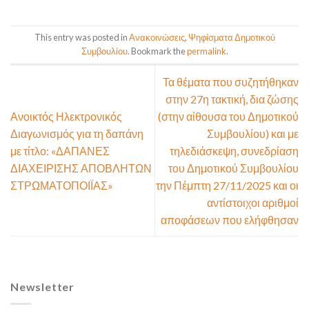
This entry was posted in
Ανακοινώσεις
,
Ψηφίσματα Δημοτικού
Συμβουλίου
. Bookmark the
permalink
.
Τα θέματα που συζητήθηκαν
στην 27η τακτική, δια ζώσης
Ανοικτός Ηλεκτρονικός
(στην αίθουσα του Δημοτικού
Διαγωνισμός για τη δαπάνη
Συμβουλίου) και με
με τίτλο: «ΔΑΠΑΝΕΣ
τηλεδιάσκεψη, συνεδρίαση
ΔΙΑΧΕΙΡΙΣΗΣ ΑΠΟΒΛΗΤΩΝ
του Δημοτικού Συμβουλίου
ΣΤΡΩΜΑΤΟΠΟΙΪΑΣ»
την Πέμπτη 27/11/2025 και οι
αντίστοιχοι αριθμοί
αποφάσεων που ελήφθησαν
Newsletter