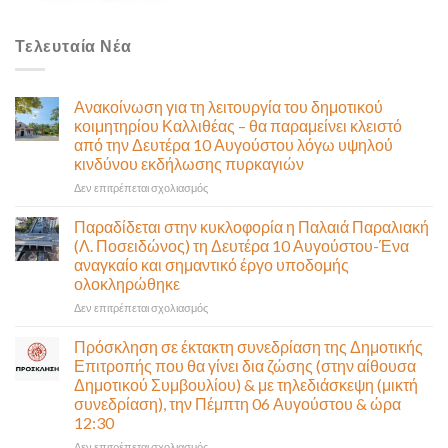
Τελευταία Νέα
Ανακοίνωση για τη λειτουργία του δημοτικού
κοιμητηρίου Καλλιθέας – θα παραμείνει κλειστό
από την Δευτέρα 10 Αυγούστου λόγω υψηλού
κινδύνου εκδήλωσης πυρκαγιών
στο
Δεν επιτρέπεται σχολιασμός
Ανακοίνωση
για
Παραδίδεται στην κυκλοφορία η Παλαιά Παραλιακή
τη
(Λ. Ποσειδώνος) τη Δευτέρα 10 Αυγούστου-Ένα
λειτουργία
αναγκαίο και σημαντικό έργο υποδομής
του
ολοκληρώθηκε
δημοτικού
κοιμητηρίου
στο
Δεν επιτρέπεται σχολιασμός
Καλλιθέας
Παραδίδεται
–
στην
Πρόσκληση σε έκτακτη συνεδρίαση της Δημοτικής
θα
κυκλοφορία
Επιτροπής που θα γίνει δια ζώσης (στην αίθουσα
παραμείνει
η
Δημοτικού Συμβουλίου) & με τηλεδιάσκεψη (μικτή
κλειστό
Παλαιά
συνεδρίαση), την Πέμπτη 06 Αυγούστου & ώρα
από
Παραλιακή
12:30
την
(Λ.
Δευτέρα
Ποσειδώνος)
στο
Δεν επιτρέπεται σχολιασμός