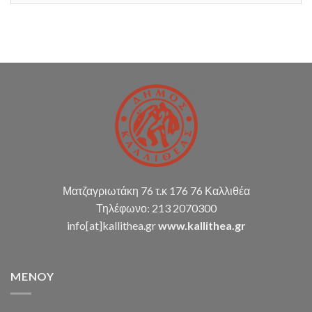
ώρα
12:30
Ματζαγριωτάκη 76 τ.κ 176 76 Καλλιθέα
Τηλέφωνο: 213 2070300
info[at]kallithea.gr
www.kallithea.gr
MENOY