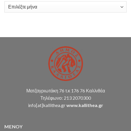
υπηρεσιών
Ιστορικό
λογιστικής
υποστήριξης
Δ.Κ.
(παρακολούθηση
διπλογραφικής
μεθόδου,
σύνταξη
οικ.
καταστάσεων
κ.α.)
Ματζαγριωτάκη 76 τ.κ 176 76 Καλλιθέα
Τηλέφωνο: 213 2070300
info[at]kallithea.gr
www.kallithea.gr
MENOY