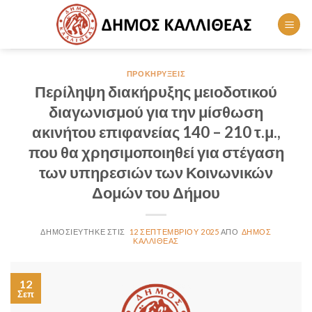
Skip
to
content
ΠΡΟΚΗΡΎΞΕΙΣ
Περίληψη διακήρυξης μειοδοτικού
διαγωνισμού για την μίσθωση
ακινήτου επιφανείας 140 – 210 τ.μ.,
που θα χρησιμοποιηθεί για στέγαση
των υπηρεσιών των Κοινωνικών
Δομών του Δήμου
12 ΣΕΠΤΕΜΒΡΊΟΥ 2025
ΔΉΜΟΣ
ΚΑΛΛΙΘΈΑΣ
12
Σεπ