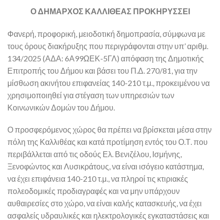
Ο ΔΗΜΑΡΧΟΣ ΚΑΛΛΙΘΕΑΣ ΠΡΟΚΗΡΥΣΣΕΙ
Φανερή, προφορική, μειοδοτική δημοπρασία, σύμφωνα με
τους όρους διακήρυξης που περιγράφονται στην υπ’ αριθμ.
134/2025 (ΑΔΑ: 6Α99ΩΕΚ-5ΓΛ) απόφαση της Δημοτικής
Επιτροπής του Δήμου και βάσει του Π.Δ. 270/81, για την
μίσθωση ακινήτου επιφανείας 140-210 τ.μ., προκειμένου να
χρησιμοποιηθεί για στέγαση των υπηρεσιών των
Κοινωνικών Δομών του Δήμου.
Ο προσφερόμενος χώρος θα πρέπει να βρίσκεται μέσα στην
πόλη της Καλλιθέας και κατά προτίμηση εντός του Ο.Τ. που
περιβάλλεται από τις οδούς Ελ. Βενιζέλου, Ισμήνης,
Ξενοφώντος και Λυσικράτους, να είναι ισόγειο κατάστημα,
να έχει επιφάνεια 140-210 τ.μ., να πληροί τις κτιριακές
πολεοδομικές προδιαγραφές και να μην υπάρχουν
αυθαιρεσίες στο χώρο, να είναι καλής κατασκευής, να έχει
ασφαλείς υδραυλικές και ηλεκτρολογικές εγκαταστάσεις και