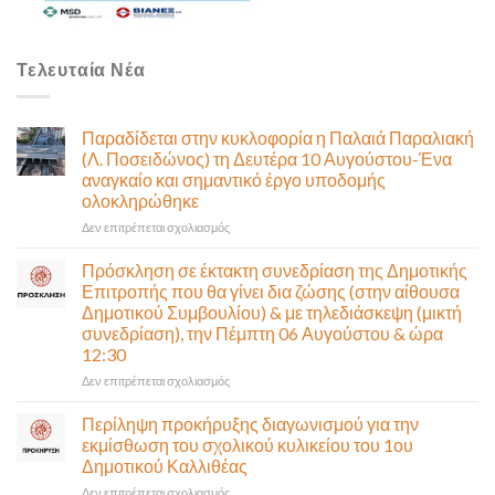
Τελευταία Νέα
Παραδίδεται στην κυκλοφορία η Παλαιά Παραλιακή
(Λ. Ποσειδώνος) τη Δευτέρα 10 Αυγούστου-Ένα
αναγκαίο και σημαντικό έργο υποδομής
ολοκληρώθηκε
στο
Δεν επιτρέπεται σχολιασμός
Παραδίδεται
στην
Πρόσκληση σε έκτακτη συνεδρίαση της Δημοτικής
κυκλοφορία
Επιτροπής που θα γίνει δια ζώσης (στην αίθουσα
η
Δημοτικού Συμβουλίου) & με τηλεδιάσκεψη (μικτή
Παλαιά
συνεδρίαση), την Πέμπτη 06 Αυγούστου & ώρα
Παραλιακή
12:30
(Λ.
Ποσειδώνος)
στο
Δεν επιτρέπεται σχολιασμός
τη
Πρόσκληση
Δευτέρα
σε
Περίληψη προκήρυξης διαγωνισμού για την
10
έκτακτη
εκμίσθωση του σχολικού κυλικείου του 1ου
Αυγούστου-
συνεδρίαση
Δημοτικού Καλλιθέας
Ένα
της
αναγκαίο
στο
Δεν επιτρέπεται σχολιασμός
Δημοτικής