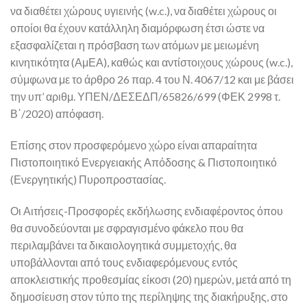
να διαθέτει χώρους υγιεινής (w.c.), να διαθέτει χώρους οι
οποίοι θα έχουν κατάλληλη διαμόρφωση έτσι ώστε να
εξασφαλίζεται η πρόσβαση των ατόμων με μειωμένη
κινητικότητα (ΑμΕΑ), καθώς και αντίστοιχους χώρους (w.c.),
σύμφωνα με το άρθρο 26 παρ. 4 του Ν. 4067/12 και με βάσει
την υπ’ αριθμ. ΥΠΕΝ/ΔΕΣΕΔΠ/65826/699 (ΦΕΚ 2998 τ.
Β΄/2020) απόφαση.
Επίσης στον προσφερόμενο χώρο είναι απαραίτητα
Πιστοποιητικό Ενεργειακής Απόδοσης & Πιστοποιητικό
(Ενεργητικής) Πυροπροστασίας.
Οι Αιτήσεις-Προσφορές εκδήλωσης ενδιαφέροντος όπου
θα συνοδεύονται με σφραγισμένο φάκελο που θα
περιλαμβάνει τα δικαιολογητικά συμμετοχής, θα
υποβάλλονται από τους ενδιαφερόμενους εντός
αποκλειστικής προθεσμίας είκοσι (20) ημερών, μετά από τη
δημοσίευση στον τύπο της περίληψης της διακήρυξης, στο