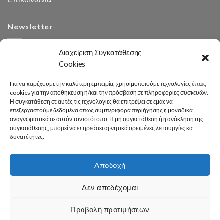
Newsletter
Διαχείριση Συγκατάθεσης
Cookies
Για να παρέχουμε την καλύτερη εμπειρία, χρησιμοποιούμε τεχνολογίες όπως
cookies για την αποθήκευση ή/και την πρόσβαση σε πληροφορίες συσκευών.
Η συγκατάθεση σε αυτές τις τεχνολογίες θα επιτρέψει σε εμάς να
Αναζήτηση
επεξεργαστούμε δεδομένα όπως συμπεριφορά περιήγησης ή μοναδικά
αναγνωριστικά σε αυτόν τον ιστότοπο. Η μη συγκατάθεση ή η ανάκληση της
συγκατάθεσης, μπορεί να επηρεάσει αρνητικά ορισμένες λειτουργίες και
δυνατότητες.
Αποδοχή
Developed 2026 by
enginius.gr
Δεν αποδέχομαι
Πόλη
Δήμος
Κοινωνική Πολιτική
Καθαριότητα – Περιβάλλον
Πράσινο
Πολιτισμός – Παιδεία
Αθλητισμός
Γραφείο Τύπου
Προβολή προτιμήσεων
Χρήσιμες Πληροφορίες
Επικοινωνία