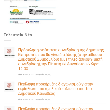
Τελευταία Νέα
Πρόσκληση σε έκτακτη συνεδρίαση της Δημοτικής
Επιτροπής που θα γίνει δια ζώσης (στην αίθουσα
Δημοτικού Συμβουλίου) & με τηλεδιάσκεψη (μικτή
συνεδρίαση), την Πέμπτη 06 Αυγούστου & ώρα
12:30
στο
Δεν επιτρέπεται σχολιασμός
Πρόσκληση
σε
Περίληψη προκήρυξης διαγωνισμού για την
έκτακτη
εκμίσθωση του σχολικού κυλικείου του 1ου
συνεδρίαση
Δημοτικού Καλλιθέας
της
στο
Δεν επιτρέπεται σχολιασμός
Δημοτικής
Περίληψη
Επιτροπής
προκήρυξης
που
Περίληψη προκήρυξης διαγωνισμού για την