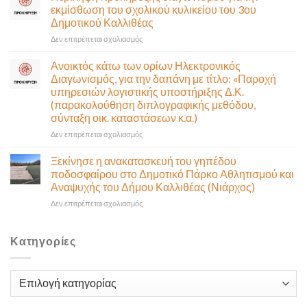
διαγωνισμού
θα
εκμίσθωση του σχολικού κυλικείου του 3ου
για
γίνει
Δημοτικού Καλλιθέας
την
δια
στο
Δεν επιτρέπεται σχολιασμός
εκμίσθωση
ζώσης
Περίληψη
του
(στην
προκήρυξης
σχολικού
αίθουσα
Ανοικτός κάτω των ορίων Ηλεκτρονικός
διαγωνισμού
κυλικείου
Δημοτικού
Διαγωνισμός, για την δαπάνη με τίτλο: «Παροχή
για
του
Συμβουλίου)
υπηρεσιών λογιστικής υποστήριξης Δ.Κ.
την
1ου
&
(παρακολούθηση διπλογραφικής μεθόδου,
εκμίσθωση
Δημοτικού
με
σύνταξη οικ. καταστάσεων κ.α.)
του
Καλλιθέας
τηλεδιάσκεψη
σχολικού
(μικτή
στο
Δεν επιτρέπεται σχολιασμός
κυλικείου
συνεδρίαση),
Ανοικτός
του
την
κάτω
Ξεκίνησε η ανακατασκευή του γηπέδου
3ου
Πέμπτη
των
ποδοσφαίρου στο Δημοτικό Πάρκο Αθλητισμού και
Δημοτικού
06
ορίων
Αναψυχής του Δήμου Καλλιθέας (Νιάρχος)
Καλλιθέας
Αυγούστου
Ηλεκτρονικός
&
στο
Δεν επιτρέπεται σχολιασμός
Διαγωνισμός,
ώρα
Ξεκίνησε
για
12:30
η
την
ανακατασκευή
δαπάνη
Κατηγορίες
του
με
γηπέδου
τίτλο:
ποδοσφαίρου
«Παροχή
Κατηγορίες
στο
υπηρεσιών
Δημοτικό
λογιστικής