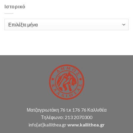
Πάρκο
υποστήριξης
Αθλητισμού
Ιστορικό
Δ.Κ.
και
(παρακολούθηση
Αναψυχής
διπλογραφικής
του
μεθόδου,
Ιστορικό
Δήμου
σύνταξη
Καλλιθέας
οικ.
(Νιάρχος)
καταστάσεων
κ.α.)
Ματζαγριωτάκη 76 τ.κ 176 76 Καλλιθέα
Τηλέφωνο: 213 2070300
info[at]kallithea.gr
www.kallithea.gr