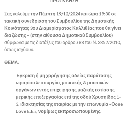
ΠΡΟΣΚΛΗΣΗ
Σας καλούμε
την Πέμπτη 19/12/2024 και ώρα 19:30 σε
τακτική συνεδρίαση του Συμβουλίου της Δημοτικής
Κοινότητας 3ου Διαμερίσματος Καλλιθέας που θα γίνει
δια ζώσης – (στην αίθουσα Δημοτικού Συμβουλίου)
σύμφωνα με τις διατάξεις του άρθρου 88 του Ν. 3852/2010,
όπως ισχύουν.
ΘΕΜΑ:
Έγκριση ή μη χορήγησης αδείας παράτασης
ωραρίου λειτουργίας μουσικής & μουσικών
οργάνων εντός επιχείρησης μαζικής εστίασης
μερικής επεξεργασίας επί της οδού Χρυσηίδος 1-
3, ιδιοκτησίας της εταιρίας με την επωνυμία «Οone
Love E.E.», νομίμως εκπροσωπουμένης.