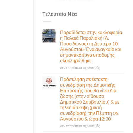
Τελευταία Νέα
Παραδίδεται στην κυκλοφορία
η Παλαιά Παραλιακή (Λ.
Ποσειδώνος) τη Δευτέρα 10
Αυγούστου-Ένα αναγκαίο και
σημαντικό έργο υποδομής
ολοκληρώθηκε
στο
Δεν επιτρέπεται σχολιασμός
Παραδίδεται
στην
Πρόσκληση σε έκτακτη
κυκλοφορία
συνεδρίαση της Δημοτικής
η
Επιτροπής που θα γίνει δια
Παλαιά
ζώσης (στην αίθουσα
Παραλιακή
Δημοτικού Συμβουλίου) & με
(Λ.
τηλεδιάσκεψη (μικτή
Ποσειδώνος)
συνεδρίαση), την Πέμπτη 06
τη
Αυγούστου & ώρα 12:30
Δευτέρα
10
στο
Δεν επιτρέπεται σχολιασμός
Αυγούστου-
Πρόσκληση
Ένα