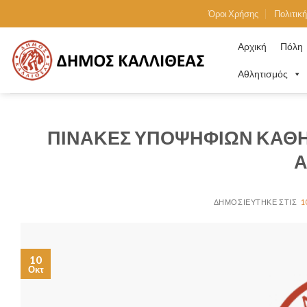
Skip
Όροι Χρήσης
Πολιτικ
to
content
Αρχική
Πόλη
Αθλητισμός
ΠΙΝΑΚΕΣ ΥΠΟΨΗΦΙΩΝ ΚΑΘΗ
Α
1
10
Οκτ