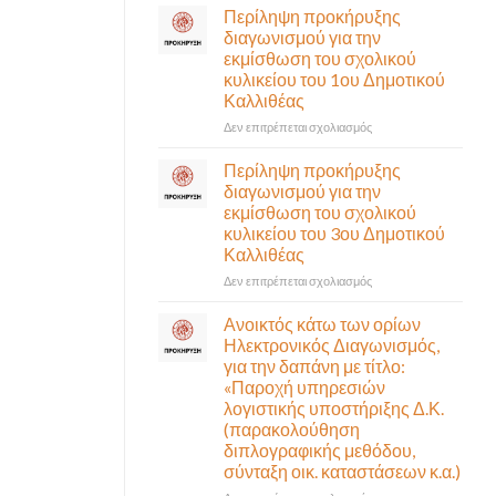
σε
Περίληψη προκήρυξης
αναγκαίο
έκτακτη
διαγωνισμού για την
και
συνεδρίαση
εκμίσθωση του σχολικού
σημαντικό
της
έργο
κυλικείου του 1ου Δημοτικού
Δημοτικής
υποδομής
Καλλιθέας
Επιτροπής
ολοκληρώθηκε
που
στο
Δεν επιτρέπεται σχολιασμός
θα
Περίληψη
γίνει
προκήρυξης
Περίληψη προκήρυξης
δια
διαγωνισμού
διαγωνισμού για την
ζώσης
για
εκμίσθωση του σχολικού
(στην
την
κυλικείου του 3ου Δημοτικού
αίθουσα
εκμίσθωση
Καλλιθέας
Δημοτικού
του
Συμβουλίου)
σχολικού
στο
Δεν επιτρέπεται σχολιασμός
&
κυλικείου
Περίληψη
με
του
προκήρυξης
Ανοικτός κάτω των ορίων
τηλεδιάσκεψη
1ου
διαγωνισμού
Ηλεκτρονικός Διαγωνισμός,
(μικτή
Δημοτικού
για
για την δαπάνη με τίτλο:
συνεδρίαση),
Καλλιθέας
την
«Παροχή υπηρεσιών
την
εκμίσθωση
λογιστικής υποστήριξης Δ.Κ.
Πέμπτη
του
06
(παρακολούθηση
σχολικού
Αυγούστου
διπλογραφικής μεθόδου,
κυλικείου
&
σύνταξη οικ. καταστάσεων κ.α.)
του
ώρα
3ου