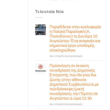
Τελευταία Νέα
Παραδίδεται στην κυκλοφορία
η Παλαιά Παραλιακή (Λ.
Ποσειδώνος) τη Δευτέρα 10
Αυγούστου-Ένα αναγκαίο και
σημαντικό έργο υποδομής
ολοκληρώθηκε
στο
Δεν επιτρέπεται σχολιασμός
Παραδίδεται
στην
Πρόσκληση σε έκτακτη
κυκλοφορία
συνεδρίαση της Δημοτικής
η
Επιτροπής που θα γίνει δια
Παλαιά
ζώσης (στην αίθουσα
Παραλιακή
Δημοτικού Συμβουλίου) & με
(Λ.
τηλεδιάσκεψη (μικτή
Ποσειδώνος)
συνεδρίαση), την Πέμπτη 06
τη
Αυγούστου & ώρα 12:30
Δευτέρα
10
στο
Δεν επιτρέπεται σχολιασμός
Αυγούστου-
Πρόσκληση
Ένα