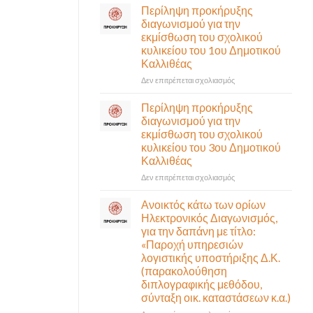
σε
Περίληψη προκήρυξης
αναγκαίο
έκτακτη
διαγωνισμού για την
και
συνεδρίαση
εκμίσθωση του σχολικού
σημαντικό
της
έργο
κυλικείου του 1ου Δημοτικού
Δημοτικής
υποδομής
Καλλιθέας
Επιτροπής
ολοκληρώθηκε
που
στο
Δεν επιτρέπεται σχολιασμός
θα
Περίληψη
γίνει
προκήρυξης
Περίληψη προκήρυξης
δια
διαγωνισμού
διαγωνισμού για την
ζώσης
για
εκμίσθωση του σχολικού
(στην
την
κυλικείου του 3ου Δημοτικού
αίθουσα
εκμίσθωση
Καλλιθέας
Δημοτικού
του
Συμβουλίου)
σχολικού
στο
Δεν επιτρέπεται σχολιασμός
&
κυλικείου
Περίληψη
με
του
προκήρυξης
Ανοικτός κάτω των ορίων
τηλεδιάσκεψη
1ου
διαγωνισμού
Ηλεκτρονικός Διαγωνισμός,
(μικτή
Δημοτικού
για
για την δαπάνη με τίτλο:
συνεδρίαση),
Καλλιθέας
την
«Παροχή υπηρεσιών
την
εκμίσθωση
λογιστικής υποστήριξης Δ.Κ.
Πέμπτη
του
06
(παρακολούθηση
σχολικού
Αυγούστου
διπλογραφικής μεθόδου,
κυλικείου
&
σύνταξη οικ. καταστάσεων κ.α.)
του
ώρα
3ου