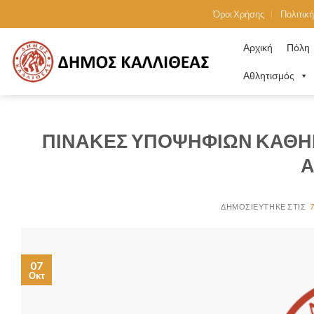
Skip
Όροι Χρήσης
Πολιτικ
to
content
Αρχική
Πόλη
Αθλητισμός
ΠΙΝΑΚΕΣ ΥΠΟΨΗΦΙΩΝ ΚΑΘΗ
Α
07
Οκτ