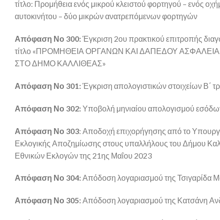
τίτλο: Προμήθεια ενός μικρού κλειστού φορτηγού – ενός ο
αυτοκινήτου – δύο μικρών ανατρεπόμενων φορτηγών
Απόφαση Νο 300:
Έγκριση 2ου πρακτικού επιτροπής διαγ
τίτλο «ΠΡΟΜΗΘΕΙΑ ΟΡΓΑΝΩΝ ΚΑΙ ΔΑΠΕΔΟΥ ΑΣΦΑΛΕΙΑΣ
ΣΤΟ ΔΗΜΟ ΚΑΛΛΙΘΕΑΣ»
Απόφαση Νο 301:
Έγκριση απολογιστικών στοιχείων Β΄ τ
Απόφαση Νο 302:
Υποβολή μηνιαίου απολογισμού εσόδων
Απόφαση Νο 303
: Αποδοχή επιχορήγησης από το Υπουργε
Εκλογικής Αποζημίωσης στους υπαλλήλους του Δήμου Καλλ
Εθνικών Εκλογών της 21ης Μαΐου 2023
Απόφαση Νο 304:
Απόδοση λογαριασμού της Τσιγαρίδα Μα
Απόφαση Νο 305:
Απόδοση λογαριασμού της Κατσάνη Ανδρι