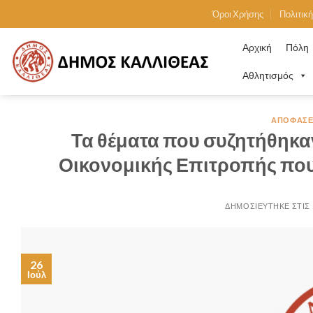
Skip
Όροι Χρήσης
Πολιτικ
to
content
Αρχική
Πόλη
Αθλητισμός
ΑΠΟΦΆΣΕ
Τα θέματα που συζητήθηκαν
Οικονομικής Επιτροπής που
26
Ιούλ