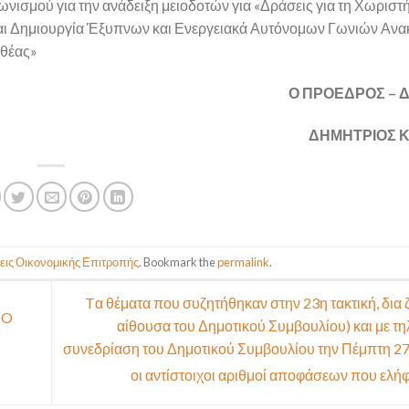
νισμού για την ανάδειξη μειοδοτών για «Δράσεις για τη Χωριστ
αι Δημιουργία Έξυπνων και Ενεργειακά Αυτόνομων Γωνιών Αν
ιθέας»
Ο ΠΡΟΕΔΡΟΣ –
ΔΗΜΗΤΡΙΟΣ 
ις Οικονομικής Επιτροπής
. Bookmark the
permalink
.
Tα θέματα που συζητήθηκαν στην 23η τακτική, δια
 O
αίθουσα του Δημοτικού Συμβουλίου) και με τ
συνεδρίαση του Δημοτικού Συμβουλίου την Πέμπτη 27
οι αντίστοιχοι αριθμοί αποφάσεων που ελ