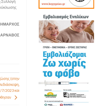
ή Συλλογή
ακύκλωσης
 ΔΗΜΑΡΧΟΣ
ΚΑΡΝΑΒΟΣ
 ζώσης (στην
ηλεδιάσκεψη,
/7/2023 και
ήφθησαν