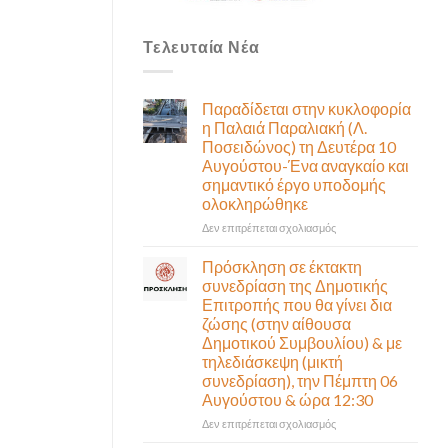
Τελευταία Νέα
Παραδίδεται στην κυκλοφορία
η Παλαιά Παραλιακή (Λ.
Ποσειδώνος) τη Δευτέρα 10
Αυγούστου-Ένα αναγκαίο και
σημαντικό έργο υποδομής
ολοκληρώθηκε
στο
Δεν επιτρέπεται σχολιασμός
Παραδίδεται
στην
Πρόσκληση σε έκτακτη
κυκλοφορία
συνεδρίαση της Δημοτικής
η
Επιτροπής που θα γίνει δια
Παλαιά
ζώσης (στην αίθουσα
Παραλιακή
Δημοτικού Συμβουλίου) & με
(Λ.
τηλεδιάσκεψη (μικτή
Ποσειδώνος)
συνεδρίαση), την Πέμπτη 06
τη
Αυγούστου & ώρα 12:30
Δευτέρα
10
στο
Δεν επιτρέπεται σχολιασμός
Αυγούστου-
Πρόσκληση
Ένα