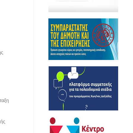
ής
ταξη
κής