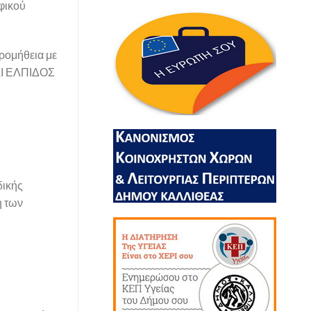
φικού
ρομήθεια με
Ι ΕΛΠΙΔΟΣ
δικής
ή των