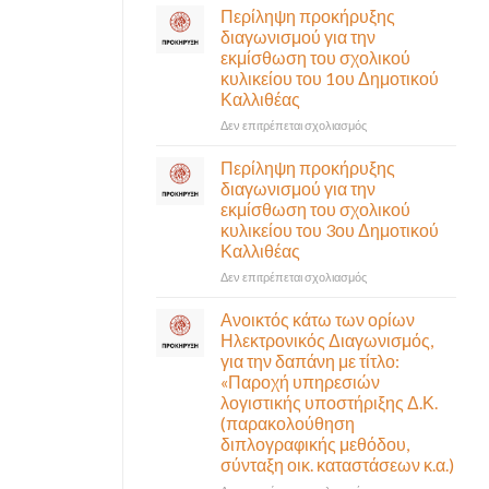
σε
Περίληψη προκήρυξης
αναγκαίο
έκτακτη
διαγωνισμού για την
και
συνεδρίαση
εκμίσθωση του σχολικού
σημαντικό
της
έργο
κυλικείου του 1ου Δημοτικού
Δημοτικής
υποδομής
Καλλιθέας
Επιτροπής
ολοκληρώθηκε
που
στο
Δεν επιτρέπεται σχολιασμός
θα
Περίληψη
γίνει
προκήρυξης
Περίληψη προκήρυξης
δια
διαγωνισμού
διαγωνισμού για την
ζώσης
για
εκμίσθωση του σχολικού
(στην
την
κυλικείου του 3ου Δημοτικού
αίθουσα
εκμίσθωση
Καλλιθέας
Δημοτικού
του
Συμβουλίου)
σχολικού
στο
Δεν επιτρέπεται σχολιασμός
&
κυλικείου
Περίληψη
με
του
προκήρυξης
Ανοικτός κάτω των ορίων
τηλεδιάσκεψη
1ου
διαγωνισμού
Ηλεκτρονικός Διαγωνισμός,
(μικτή
Δημοτικού
για
για την δαπάνη με τίτλο:
συνεδρίαση),
Καλλιθέας
την
«Παροχή υπηρεσιών
την
εκμίσθωση
λογιστικής υποστήριξης Δ.Κ.
Πέμπτη
του
06
(παρακολούθηση
σχολικού
Αυγούστου
διπλογραφικής μεθόδου,
κυλικείου
&
σύνταξη οικ. καταστάσεων κ.α.)
του
ώρα
3ου