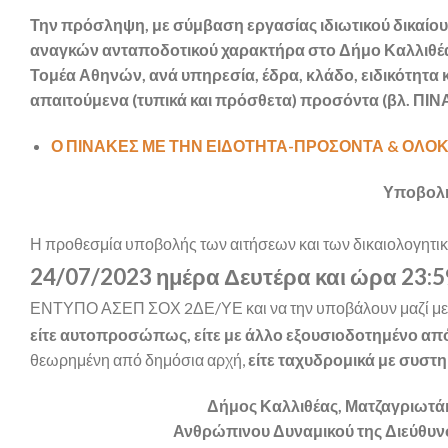
Την πρόσληψη, με σύμβαση εργασίας ιδιωτικού δικαίου
αναγκών ανταποδοτικού χαρακτήρα στο Δήμο Καλλιθέας
Τομέα Αθηνών, ανά υπηρεσία, έδρα, κλάδο, ειδικότητα κ
απαιτούμενα (τυπικά και πρόσθετα) προσόντα (βλ. ΠΙΝ
Ο ΠΙΝΑΚΕΣ ΜΕ ΤΗΝ ΕΙΔΟΤΗΤΑ-ΠΡΟΣΟΝΤΑ & ΟΛΟ
Υποβολή
Η προθεσμία υποβολής των αιτήσεων και των δικαιολογητικ
24/07/2023 ημέρα Δευτέρα και ώρα 23:5
ΕΝΤΥΠΟ ΑΣΕΠ ΣΟΧ 2ΔΕ/ΥΕ και να την υποβάλουν μαζί με τ
είτε αυτοπροσώπως, είτε με άλλο εξουσιοδοτημένο α
θεωρημένη από δημόσια αρχή,
είτε ταχυδρομικά με συστ
Δήμος Καλλιθέας, Ματζαγριωτάκη
Ανθρώπινου Δυναμικού της Διεύθυν