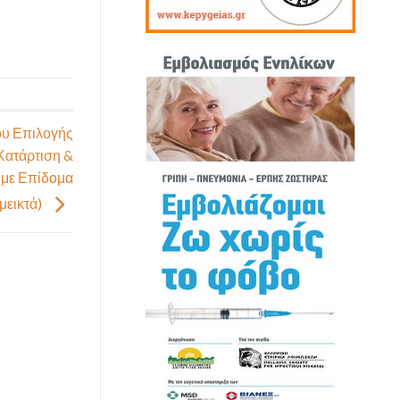
ου Επιλογής
Κατάρτιση &
 με Επίδομα
μεικτά)