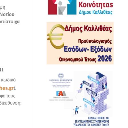
υψη
 Νοτίου
ντίστοιχα
ι
ε κωδικό
hea.gr
),
αφή τους
 διεύθυνση: