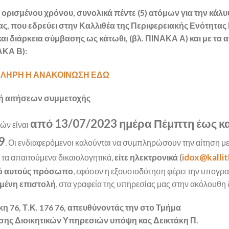
 ορισμένου χρόνου, συνολικά πέντε (5) ατόμων για την κάλ
, που εδρεύει στην Καλλιθέα της Περιφερειακής Ενότητας
αι διάρκεια σύμβασης ως κάτωθι, (βλ. ΠΙΝΑΚΑ Α) και με τα α
ΑΚΑ Β):
ΚΛΗΡΗ Η ΑΝΑΚΟΙΝΩΣΗ ΕΔΩ
 αιτήσεων συμμετοχής
από 13/07/2023 ημέρα Πέμπτη έως κα
ών είναι
9
. Οι ενδιαφερόμενοι καλούνται να συμπληρώσουν την αίτηση μ
(
idox@kallit
α απαιτούμενα δικαιολογητικά,
είτε ηλεκτρονικά
πό αυτούς πρόσωπο
, εφόσον η εξουσιοδότηση φέρει την υπογρ
ημένη επιστολή
, στα γραφεία της υπηρεσίας μας στην ακόλουθη
 76, Τ.Κ. 176 76, απευθύνοντάς την στο Τμήμα
σης Διοικητικών Υπηρεσιών υπόψη κας Δεικτάκη Π.