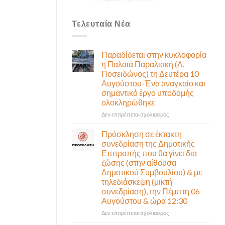
Τελευταία Νέα
Παραδίδεται στην κυκλοφορία
η Παλαιά Παραλιακή (Λ.
Ποσειδώνος) τη Δευτέρα 10
Αυγούστου-Ένα αναγκαίο και
σημαντικό έργο υποδομής
ολοκληρώθηκε
στο
Δεν επιτρέπεται σχολιασμός
Παραδίδεται
στην
Πρόσκληση σε έκτακτη
κυκλοφορία
συνεδρίαση της Δημοτικής
η
Επιτροπής που θα γίνει δια
Παλαιά
ζώσης (στην αίθουσα
Παραλιακή
Δημοτικού Συμβουλίου) & με
(Λ.
τηλεδιάσκεψη (μικτή
Ποσειδώνος)
συνεδρίαση), την Πέμπτη 06
τη
Αυγούστου & ώρα 12:30
Δευτέρα
10
στο
Δεν επιτρέπεται σχολιασμός
Αυγούστου-
Πρόσκληση
Ένα