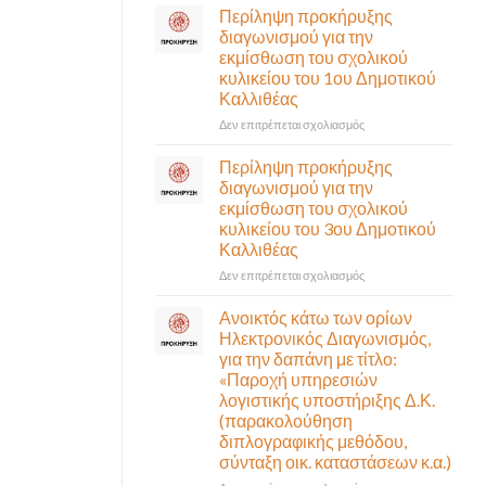
σε
Περίληψη προκήρυξης
αναγκαίο
έκτακτη
διαγωνισμού για την
και
συνεδρίαση
εκμίσθωση του σχολικού
σημαντικό
της
έργο
κυλικείου του 1ου Δημοτικού
Δημοτικής
υποδομής
Καλλιθέας
Επιτροπής
ολοκληρώθηκε
που
στο
Δεν επιτρέπεται σχολιασμός
θα
Περίληψη
γίνει
προκήρυξης
Περίληψη προκήρυξης
δια
διαγωνισμού
διαγωνισμού για την
ζώσης
για
εκμίσθωση του σχολικού
(στην
την
κυλικείου του 3ου Δημοτικού
αίθουσα
εκμίσθωση
Καλλιθέας
Δημοτικού
του
Συμβουλίου)
σχολικού
στο
Δεν επιτρέπεται σχολιασμός
&
κυλικείου
Περίληψη
με
του
προκήρυξης
Ανοικτός κάτω των ορίων
τηλεδιάσκεψη
1ου
διαγωνισμού
Ηλεκτρονικός Διαγωνισμός,
(μικτή
Δημοτικού
για
για την δαπάνη με τίτλο:
συνεδρίαση),
Καλλιθέας
την
«Παροχή υπηρεσιών
την
εκμίσθωση
λογιστικής υποστήριξης Δ.Κ.
Πέμπτη
του
06
(παρακολούθηση
σχολικού
Αυγούστου
διπλογραφικής μεθόδου,
κυλικείου
&
σύνταξη οικ. καταστάσεων κ.α.)
του
ώρα
3ου