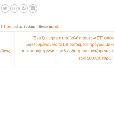
 in
Προκηρύξεις
. Bookmark the
permalink
.
Έχει ξεκινήσει η υποβολή αιτήσεων ΣΤ΄ κύκλ
ωφελουμένων για το Επιδοτούμενο πρόγραμμα «
πιστοποίηση γνώσεων & δεξιοτήτων εργαζομένων»
ιθέας,
έως 1800,00 ευρώ (