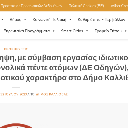
ή Προστασίας Προσωπικών Δεδομένων
Πολιτική Cookies (ΕΕ)
«Viber Co
Δήμος
Κοινωνική Πολιτική
Καθαριότητα – Περιβάλλον
Ευρωπαϊκά Προγράμματα
Smart Cities
Γραφείο Τύπου
ΠΡΟΚΗΡΎΞΕΙΣ
ψη, με σύμβαση εργασίας ιδιωτικ
υνολικά πέντε ατόμων (ΔΕ Οδηγών),
οτικού χαρακτήρα στο Δήμο Καλλι
12 ΙΟΥΛΊΟΥ 2023
ΔΉΜΟΣ ΚΑΛΛΙΘΈΑΣ