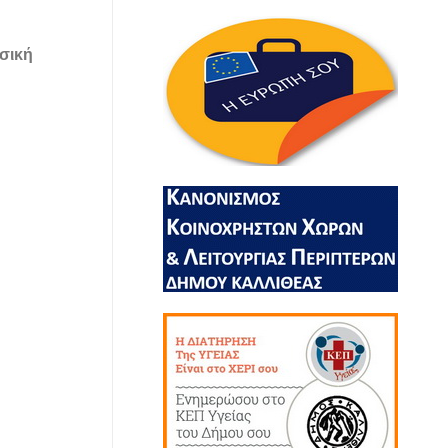
υσική