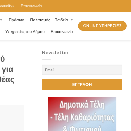
mmunity»
Επικοινωνία
Πράσινο
Πολιτισμός – Παιδεία
ONLINE ΥΠΗΡΕΣΙΕΣ
Υπηρεσίες του Δήμου
Επικοινωνία
Newsletter
ού
 για
θέας