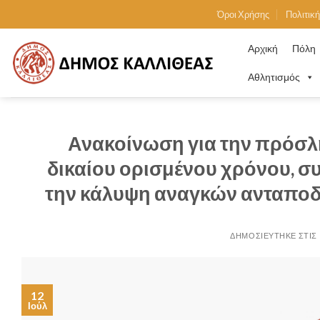
Skip
Όροι Χρήσης
Πολιτικ
to
content
Αρχική
Πόλη
Αθλητισμός
Ανακοίνωση για την πρόσλη
δικαίου ορισμένου χρόνου, σ
την κάλυψη αναγκών ανταποδ
12
Ιούλ