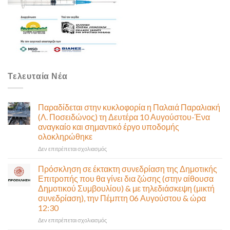
Τελευταία Νέα
Παραδίδεται στην κυκλοφορία η Παλαιά Παραλιακή
(Λ. Ποσειδώνος) τη Δευτέρα 10 Αυγούστου-Ένα
αναγκαίο και σημαντικό έργο υποδομής
ολοκληρώθηκε
στο
Δεν επιτρέπεται σχολιασμός
Παραδίδεται
στην
Πρόσκληση σε έκτακτη συνεδρίαση της Δημοτικής
κυκλοφορία
Επιτροπής που θα γίνει δια ζώσης (στην αίθουσα
η
Δημοτικού Συμβουλίου) & με τηλεδιάσκεψη (μικτή
Παλαιά
συνεδρίαση), την Πέμπτη 06 Αυγούστου & ώρα
Παραλιακή
12:30
(Λ.
Ποσειδώνος)
στο
Δεν επιτρέπεται σχολιασμός
τη
Πρόσκληση