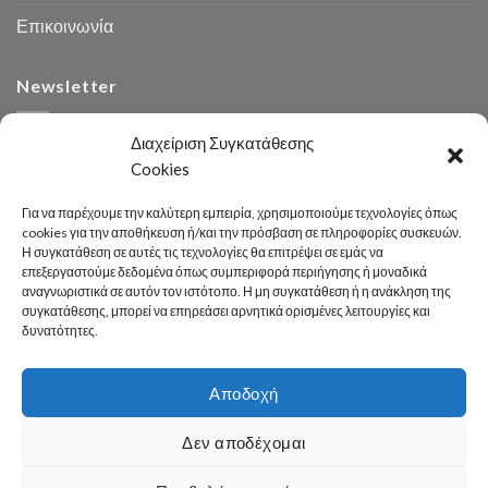
Επικοινωνία
Newsletter
Διαχείριση Συγκατάθεσης
Cookies
Για να παρέχουμε την καλύτερη εμπειρία, χρησιμοποιούμε τεχνολογίες όπως
cookies για την αποθήκευση ή/και την πρόσβαση σε πληροφορίες συσκευών.
Η συγκατάθεση σε αυτές τις τεχνολογίες θα επιτρέψει σε εμάς να
Αναζήτηση
επεξεργαστούμε δεδομένα όπως συμπεριφορά περιήγησης ή μοναδικά
αναγνωριστικά σε αυτόν τον ιστότοπο. Η μη συγκατάθεση ή η ανάκληση της
συγκατάθεσης, μπορεί να επηρεάσει αρνητικά ορισμένες λειτουργίες και
δυνατότητες.
Αποδοχή
Developed 2026 by
enginius.gr
Δεν αποδέχομαι
Πόλη
Δήμος
Κοινωνική Πολιτική
Καθαριότητα – Περιβάλλον
Πράσινο
Πολιτισμός – Παιδεία
Αθλητισμός
Γραφείο Τύπου