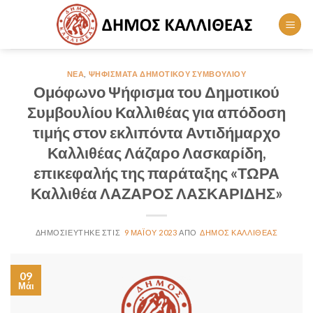
Skip
to
content
ΝΈΑ
,
ΨΗΦΊΣΜΑΤΑ ΔΗΜΟΤΙΚΟΎ ΣΥΜΒΟΥΛΊΟΥ
Ομόφωνο Ψήφισμα του Δημοτικού
Συμβουλίου Καλλιθέας για απόδοση
τιμής στον εκλιπόντα Αντιδήμαρχο
Καλλιθέας Λάζαρο Λασκαρίδη,
επικεφαλής της παράταξης «ΤΩΡΑ
Καλλιθέα ΛΑΖΑΡΟΣ ΛΑΣΚΑΡΙΔΗΣ»
9 ΜΑΪ́ΟΥ 2023
ΔΉΜΟΣ ΚΑΛΛΙΘΈΑΣ
09
Μάι