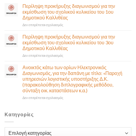
Δευτέρα
σε
Περίληψη προκήρυξης διαγωνισμού για την
10
έκτακτη
εκμίσθωση του σχολικού κυλικείου του 1ου
Αυγούστου-
συνεδρίαση
Δημοτικού Καλλιθέας
Ένα
της
αναγκαίο
στο
Δεν επιτρέπεται σχολιασμός
Δημοτικής
και
Περίληψη
Επιτροπής
σημαντικό
προκήρυξης
που
Περίληψη προκήρυξης διαγωνισμού για την
έργο
διαγωνισμού
θα
εκμίσθωση του σχολικού κυλικείου του 3ου
υποδομής
για
γίνει
Δημοτικού Καλλιθέας
ολοκληρώθηκε
την
δια
στο
Δεν επιτρέπεται σχολιασμός
εκμίσθωση
ζώσης
Περίληψη
του
(στην
προκήρυξης
σχολικού
αίθουσα
Ανοικτός κάτω των ορίων Ηλεκτρονικός
διαγωνισμού
κυλικείου
Δημοτικού
Διαγωνισμός, για την δαπάνη με τίτλο: «Παροχή
για
του
Συμβουλίου)
υπηρεσιών λογιστικής υποστήριξης Δ.Κ.
την
1ου
&
(παρακολούθηση διπλογραφικής μεθόδου,
εκμίσθωση
Δημοτικού
με
σύνταξη οικ. καταστάσεων κ.α.)
του
Καλλιθέας
τηλεδιάσκεψη
σχολικού
(μικτή
στο
Δεν επιτρέπεται σχολιασμός
κυλικείου
συνεδρίαση),
Ανοικτός
του
την
κάτω
3ου
Πέμπτη
των
Κατηγορίες
Δημοτικού
06
ορίων
Καλλιθέας
Αυγούστου
Ηλεκτρονικός
&
Διαγωνισμός,
Κατηγορίες
ώρα
για