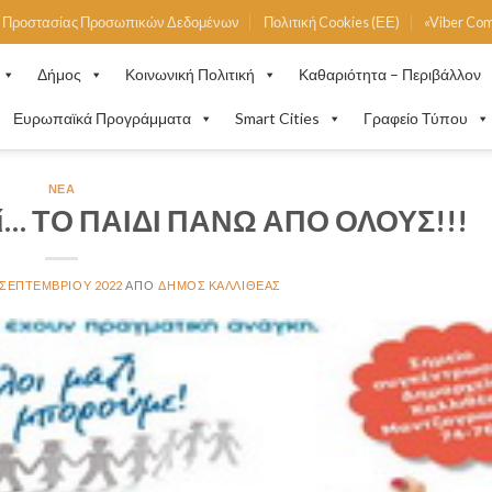
ή Προστασίας Προσωπικών Δεδομένων
Πολιτική Cookies (ΕΕ)
«Viber Co
Δήμος
Κοινωνική Πολιτική
Καθαριότητα – Περιβάλλον
Ευρωπαϊκά Προγράμματα
Smart Cities
Γραφείο Τύπου
ΝΈΑ
τί… ΤΟ ΠΑΙΔΙ ΠΑΝΩ ΑΠΟ ΟΛΟΥΣ!!!
 ΣΕΠΤΕΜΒΡΊΟΥ 2022
ΔΉΜΟΣ ΚΑΛΛΙΘΈΑΣ