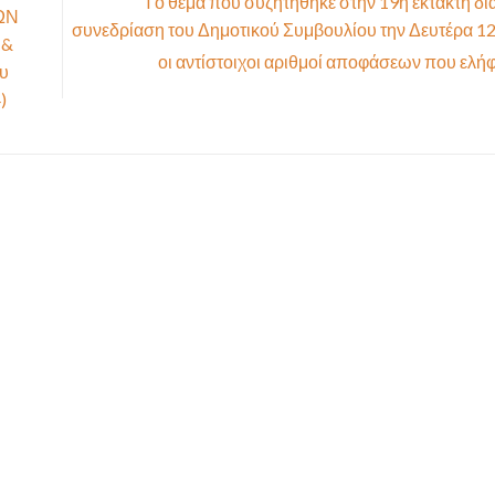
Tο θέμα που συζητήθηκε στην 19η έκτακτη δι
ΩΝ
συνεδρίαση του Δημοτικού Συμβουλίου την Δευτέρα 12
 &
οι αντίστοιχοι αριθμοί αποφάσεων που ελ
ου
)