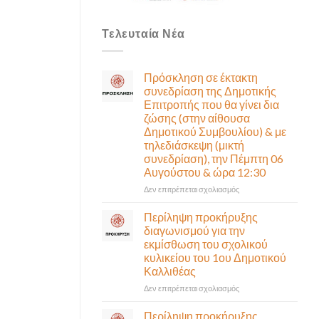
Τελευταία Νέα
Πρόσκληση σε έκτακτη
συνεδρίαση της Δημοτικής
Επιτροπής που θα γίνει δια
ζώσης (στην αίθουσα
Δημοτικού Συμβουλίου) & με
τηλεδιάσκεψη (μικτή
συνεδρίαση), την Πέμπτη 06
Αυγούστου & ώρα 12:30
στο
Δεν επιτρέπεται σχολιασμός
Πρόσκληση
σε
Περίληψη προκήρυξης
έκτακτη
διαγωνισμού για την
συνεδρίαση
εκμίσθωση του σχολικού
της
κυλικείου του 1ου Δημοτικού
Δημοτικής
Καλλιθέας
Επιτροπής
που
στο
Δεν επιτρέπεται σχολιασμός
θα
Περίληψη
γίνει
προκήρυξης
Περίληψη προκήρυξης