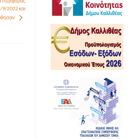
α περιφοράς
/9/2022 και
ήφθησαν