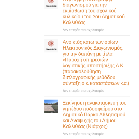
δια
διαγωνισμού
διαγωνισμού για την
ζώσης
για
εκμίσθωση του σχολικού
(στην
την
κυλικείου του 3ου Δημοτικού
αίθουσα
εκμίσθωση
Καλλιθέας
Δημοτικού
του
Συμβουλίου)
σχολικού
στο
Δεν επιτρέπεται σχολιασμός
&
κυλικείου
Περίληψη
με
του
προκήρυξης
Ανοικτός κάτω των ορίων
τηλεδιάσκεψη
1ου
διαγωνισμού
Ηλεκτρονικός Διαγωνισμός,
(μικτή
Δημοτικού
για
για την δαπάνη με τίτλο:
συνεδρίαση),
Καλλιθέας
την
«Παροχή υπηρεσιών
την
εκμίσθωση
λογιστικής υποστήριξης Δ.Κ.
Πέμπτη
του
06
(παρακολούθηση
σχολικού
Αυγούστου
διπλογραφικής μεθόδου,
κυλικείου
&
σύνταξη οικ. καταστάσεων κ.α.)
του
ώρα
3ου
στο
Δεν επιτρέπεται σχολιασμός
12:30
Δημοτικού
Ανοικτός
Καλλιθέας
κάτω
Ξεκίνησε η ανακατασκευή του
των
γηπέδου ποδοσφαίρου στο
ορίων
Δημοτικό Πάρκο Αθλητισμού
Ηλεκτρονικός
και Αναψυχής του Δήμου
Διαγωνισμός,
Καλλιθέας (Νιάρχος)
για
την
στο
Δεν επιτρέπεται σχολιασμός
δαπάνη
Ξεκίνησε