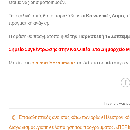
έτοιμα να χρησιμοποιηθούν.
Τα σχολικά αυτά, θα τα παραλάβουν οι
Κοινωνικές Δομές
κά
πραγματική ανάγκη.
Η δράση θα πραγματοποιηθεί
την Παρασκευή 16 Σεπτεμβρί
Σημείο Συγκέντρωσης στην Καλλιθέα: Στο Δημαρχείο 
Μπείτε στο
o
loimaziboroume.gr
και δείτε το σημείο συγκέ
This entry was p
Επαναληπτικός ανοικτός κάτω των ορίων Ηλεκτρονικό
Διαγωνισμός, για την υλοποίηση του προγράμματος: «ΠΕ