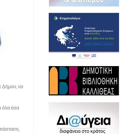
ε Δήμου, να
ι όλα όσα
κατάσταση,