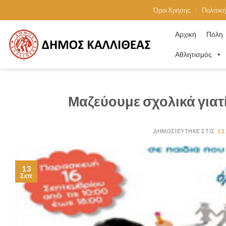
Skip
Όροι Χρήσης
Πολιτικ
to
content
Αρχική
Πόλη
Αθλητισμός
Μαζεύουμε σχολικά για
13
13
Σεπ